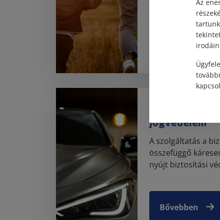
Az ener
részek
tartunk
tekinte
Bővebben
irodáin
Ügyfele
továbbr
kapcsol
Gépjármű tula
jogvédelem
A szolgáltatás a bi
összefüggő kárese
nyújt biztosítási v
Bővebben