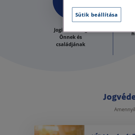
Sütik beállítása
P
Jogi biztonság
h
Önnek és
családjának
Jogvéde
Amennyib