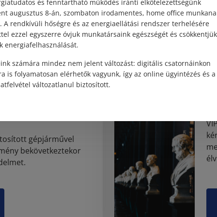
giatudatos és fenntartható működés iránti elkötelezettségünk
ént augusztus 8-án, szombaton irodamentes, home office munkana
. A rendkívüli hőségre és az energiaellátási rendszer terhelésére
ttel ezzel egyszerre óvjuk munkatársaink egészségét és csökkentjük
k energiafelhasználását.
ink számára mindez nem jelent változást: digitális csatornáinkon
a is folyamatosan elérhetők vagyunk, így az online ügyintézés és a
atfelvétel változatlanul biztosított.
jdonosi
VI
VIP
ké
ztosított gépjárművel
me
mény bekövetkeztekor
él
édelmet.