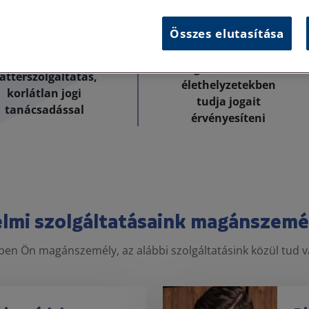
Összes elutasítása
A
rofesszionális jogi
legkülönbözőbb
áttérszolgáltatás,
élethelyzetekben
korlátlan jogi
tudja jogait
tanácsadással
érvényesíteni
lmi szolgáltatásaink magánszem
en Ön magánszemély, az alábbi szolgáltatásink közül tud vá