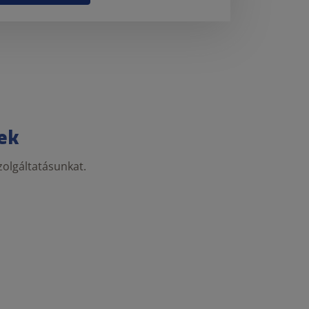
ek
zolgáltatásunkat.