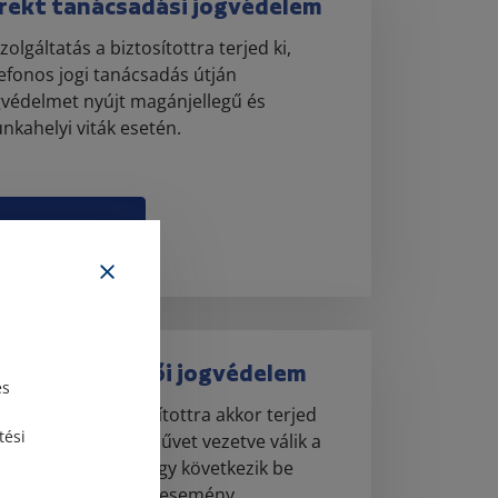
rekt tanácsadási jogvédelem
zolgáltatás a biztosítottra terjed ki,
lefonos jogi tanácsadás útján
gvédelmet nyújt magánjellegű és
nkahelyi viták esetén.
Bővebben
épjármű vezetői jogvédelem
és
jogvédelem a biztosítottra akkor terjed
tési
, amikor idegen járművet vezetve válik a
rgalom részévé, és így következik be
lamilyen biztosítási esemény.