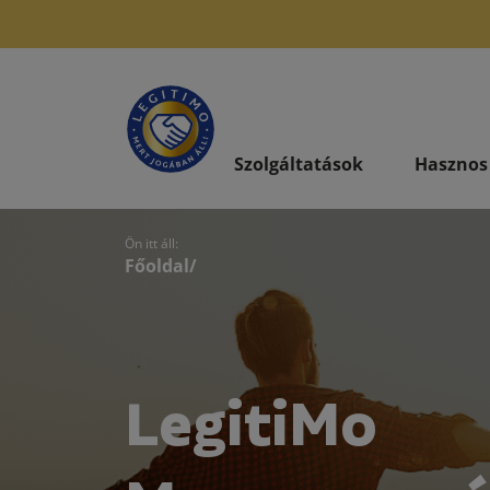
Szolgáltatások
Hasznos
Ön itt áll:
Főoldal
/
LegitiMo