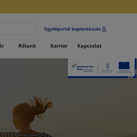
Ügyfélportál bejelentkezés
ár
Rólunk
Karrier
Kapcsolat