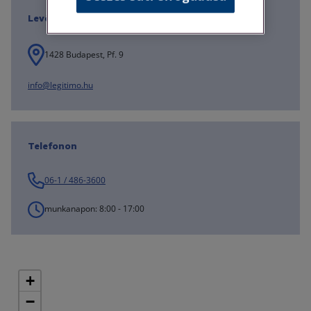
Levélben
1428 Budapest, Pf. 9
info@legitimo.hu
Telefonon
06-1 / 486-3600
munkanapon: 8:00 - 17:00
+
−