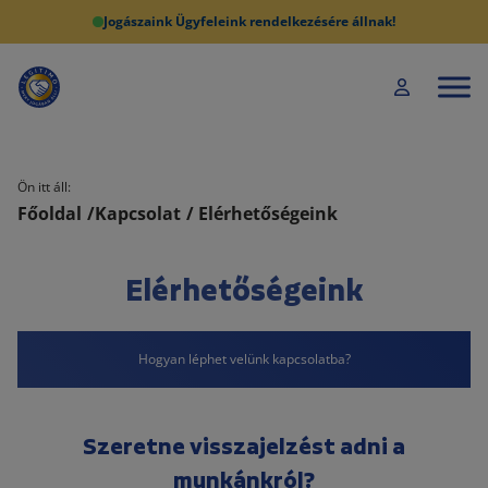
Jogászaink Ügyfeleink rendelkezésére állnak!
Ön itt áll:
Főoldal
/
Kapcsolat
/ Elérhetőségeink
Elérhetőségeink
Hogyan léphet velünk kapcsolatba?
Szeretne visszajelzést adni a
munkánkról?