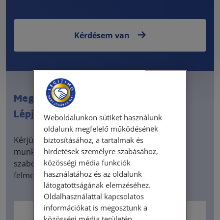
Kérdésem van
Meglévő ügyfél?
Lépjen be az ügyféltérbe
Weboldalunkon sütiket használunk
oldalunk megfelelő működésének
Kérjük, töltse ki kapcsolatfelvételi űrlapunkat! 5
biztosításához, a tartalmak és
hirdetések személyre szabásához,
munkanapon belül visszahívjuk és személyre
közösségi média funkciók
szabott tájékoztatás keretében informáljuk a
használatához és az oldalunk
felmerült kérdéskörrel kapcsolatban.
látogatottságának elemzéséhez.
Oldalhasználattal kapcsolatos
információkat is megosztunk a
Kapcsolatfelvétel
közösségi média területén