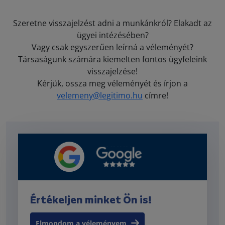
Szeretne visszajelzést adni a munkánkról? Elakadt az
ügyei intézésében?
Vagy csak egyszerűen leírná a véleményét?
Társaságunk számára kiemelten fontos ügyfeleink
visszajelzése!
Kérjük, ossza meg véleményét és írjon a
velemeny@legitimo.hu
címre!
Értékeljen minket Ön is!
Elmondom a véleményem