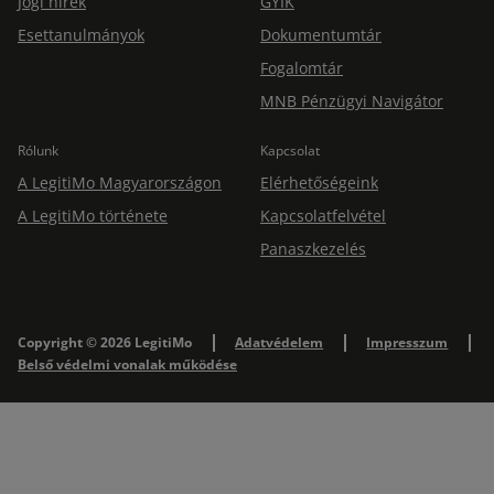
Jogi hírek
GYIK
Esettanulmányok
Dokumentumtár
Fogalomtár
MNB Pénzügyi Navigátor
Rólunk
Kapcsolat
A LegitiMo Magyarországon
Elérhetőségeink
A LegitiMo története
Kapcsolatfelvétel
Panaszkezelés
Copyright © 2026 LegitiMo
Adatvédelem
Impresszum
Belső védelmi vonalak működése