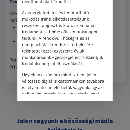
menüpont alatt érhető el.
Tömegközlekedéssel
Az energiatudatos és fenntartható
Szeretnénk tájékoztatni Önöket az irodánkhoz
működés iránti elkötelezettségünk
legközelebbi megállókról:
részeként augusztus 8-án, szombaton
Puskás Ferenc Stadion M2 metró megálló
irodamentes, home office munkanapot
(rövid távolságra gyalog)
tartunk. A rendkívüli hőségre és az
Hős utca 1-es villamos megálló (az iroda
energiaellátási rendszer terhelésére
közvetlen közelében)
tekintettel ezzel egyszerre óvjuk
munkatársaink egészségét és csökkentjük
Pontos megközelítési útmutatónk
ide
kattinva
irodáink energiafelhasználását.
érhető el.
Ügyfeleink számára mindez nem jelent
változást: digitális csatornáinkon továbbra
is folyamatosan elérhetők vagyunk, így az
online ügyintézés és a kapcsolatfelvétel
változatlanul biztosított.
Jelen vagyunk a közösségi média