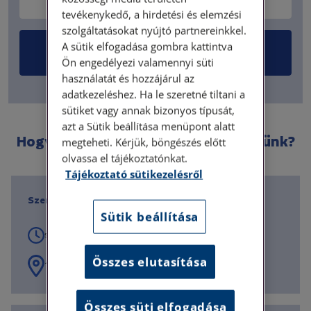
tevékenykedő, a hirdetési és elemzési
szolgáltatásokat nyújtó partnereinkkel.
A sütik elfogadása gombra kattintva
Ügyfélportál bejelentkezés
Ön engedélyezi valamennyi süti
használatát és hozzájárul az
adatkezeléshez. Ha le szeretné tiltani a
sütiket vagy annak bizonyos típusát,
azt a Sütik beállítása menüpont alatt
Hogyan léphet még kapcsolatba velünk?
megteheti. Kérjük, böngészés előtt
olvassa el tájékoztatónkat.
Tájékoztató sütikezelésről
Személyes ügyfélfogadás
Sütik beállítása
szerda: 08:00 - 20:00
Összes elutasítása
1087 Budapest, Hungária körút 30/A 8.em.
Összes süti elfogadása