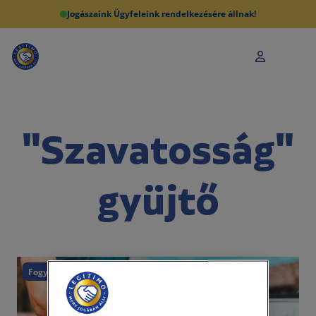
Jogászaink Ügyfeleink rendelkezésére állnak!
"Szavatosság"
gyüjtő
Fogyasztóvédelem