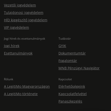
Vezetői jogvédelem
Tulajdonosi jogvédelem
HÍD kiegészítő jogvédelem
VIP jogvédelem
Jogi hírek és esettanulmányok
Tudástár
Jogi hírek
GYIK
Esettanulmányok
Dokumentumtár
Fogalomtár
MNB Pénzügyi Navigátor
Rólunk
Kapcsolat
A LegitiMo Magyarországon
Elérhetőségeink
A LegitiMo története
Kapcsolatfelvétel
Panaszkezelés