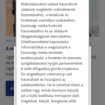
Weboldalunkon sütiket használunk
oldalunk megfelelő működésének
biztosításához, a tartalmak és
hirdetések személyre szabásához,
közösségi média funkciók
használatához és az oldalunk
látogatottságának elemzéséhez.
2024. május 28. • LegitiMoadmin
Oldalhasználattal kapcsolatos
információkat is megosztunk a
A motorhibás használt autó
közösségi média területén
Személyes ügyfélfogadás
Ügyfelünk használt autót vásárolt egy kereskedőtől,
tevékenykedő, a hirdetési és elemzési
de már a hazaúton kiderült, hogy a motor kisült...
szolgáltatásokat nyújtó partnereinkkel.
Tisztelt Ügyfeleink!
Ügyfelünk azonnal elszállíttatta az autót, és
A sütik elfogadása gombra kattintva
átvizsgáltatta, amely során megállapították, hog...
Ön engedélyezi valamennyi süti
Személyes ügyfélszolgálatunk telefonon
használatát és hozzájárul az
történő előzetes időpontegyeztetés után,
adatkezeléshez. Ha le szeretné tiltani a
szerdai napokon érhető el.
Elolvasom
sütiket vagy annak bizonyos típusát,
Címünk: 1087 Budapest, Hungária körút
azt a Sütik beállítása menüpont alatt
30/A. 8. emelet. Pontos megközelítési
megteheti. Kérjük, böngészés előtt
útmutatónk a Kapcsolat – Elérhetőségeink