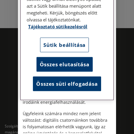
történő előzetes időpontegyeztetés után,
azt a Sütik beállítása menüpont alatt
szerdai napokon érhető el.
megteheti. Kérjük, böngészés előtt
Címünk: 1087 Budapest, Hungária körút
olvassa el tájékoztatónkat.
30/A. 8. emelet. Pontos megközelítési
Tájékoztató sütikezelésről
útmutatónk a Kapcsolat – Elérhetőségeink
menüpont alatt érhető el.
Sütik beállítása
Az energiatudatos és fenntartható
működés iránti elkötelezettségünk
részeként augusztus 8-án, szombaton
Összes elutasítása
irodamentes, home office munkanapot
tartunk. A rendkívüli hőségre és az
energiaellátási rendszer terhelésére
Összes süti elfogadása
Kövess minket!
tekintettel ezzel egyszerre óvjuk
munkatársaink egészségét és csökkentjük
irodáink energiafelhasználását.
Ügyfeleink számára mindez nem jelent
változást: digitális csatornáinkon továbbra
Szolgáltatások
Szolgáltatások cégeknek
is folyamatosan elérhetők vagyunk, így az
magánszemélyeknek
online ügyintézés és a kapcsolatfelvétel