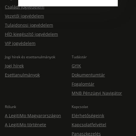
Jogtárs Start & Pro
változatlanul biztosított.
Családi jogvédelem
Vezetői jogvédelem
Tulajdonosi jogvédelem
HÍD kiegészítő jogvédelem
VIP jogvédelem
Jogi hírek és esettanulmányok
Tudástár
Jogi hírek
GYIK
Esettanulmányok
Dokumentumtár
Fogalomtár
MNB Pénzügyi Navigátor
Rólunk
Kapcsolat
A LegitiMo Magyarországon
Elérhetőségeink
A LegitiMo története
Kapcsolatfelvétel
Panaszkezelés