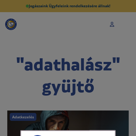
Jogászaink Ügyfeleink rendelkezésére állnak!
"adathalász"
gyüjtő
Adatkezelés