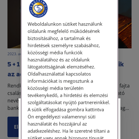
Weboldalunkon sütiket használunk
oldalunk megfelelő működésének
biztosításához, a tartalmak és
hirdetések személyre szabásához,
közösségi média funkciók
2023. augusztus 29. • LegitiMoadmin
használatához és az oldalunk
5 + 1 módszer, ahogy a csalók kiszedik
látogatottságának elemzéséhez.
az adataidat
Oldalhasználattal kapcsolatos
információkat is megosztunk a
Rendkívül megszaporodtak mostanában azok a fajta
közösségi média területén
csalások, amikor egy bank, vagy ismert szolgáltató
tevékenykedő, a hirdetési és elemzési
nevében próbálnak csalók adatot szerezni, sőt a
szolgáltatásokat nyújtó partnereinkkel.
banki csalások esetén még pénzt is utalnak át mag...
Személyes ügyfélfogadás
A sütik elfogadása gombra kattintva
Ön engedélyezi valamennyi süti
használatát és hozzájárul az
Tisztelt Ügyfeleink!
Elolvasom
adatkezeléshez. Ha le szeretné tiltani a
Személyes ügyfélszolgálatunk telefonon
sütiket vagy annak bizonyos típusát,