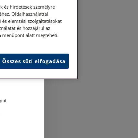
k és hirdetések személyre
hez. Oldalhasználattal
 és elemzési szolgáltatásokat
nálatát és hozzájárul az
ása menüpont alatt megteheti.
Összes süti elfogadása
és
tési
pot