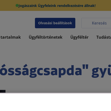
Jogászaink Ügyfeleink rendelkezésére állnak!
Olvasási beállítások
 tartalmak
Ügyféltörténetek
Ügyféltér
Tudást
ósságcsapda" gy