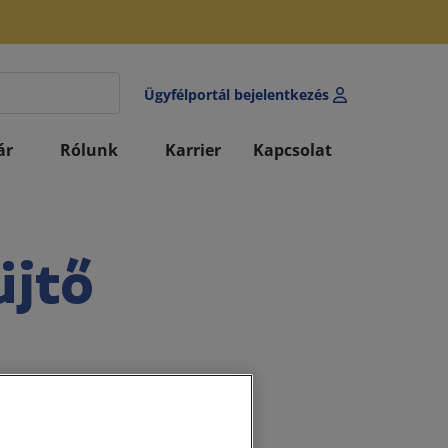
Ügyfélportál bejelentkezés
ár
Rólunk
Karrier
Kapcsolat
üjtő