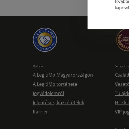
továbbr
kapcsol
Rólunk
Szolgál
A LegitiMo Magyarországon
Család
A LegitiMo története
Vezető
Jogvédelemről
Tulajd
Jelentések, közzétételek
HÍD ki
Karrier
VIP j