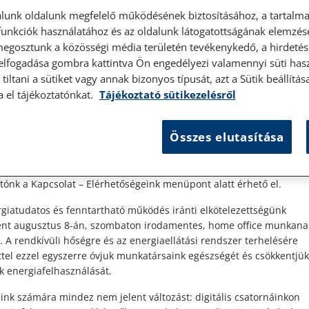
lunk oldalunk megfelelő működésének biztosításához, a tartalma
unkciók használatához és az oldalunk látogatottságának elemzésé
megosztunk a közösségi média területén tevékenykedő, a hirdetési
 elfogadása gombra kattintva Ön engedélyezi valamennyi süti hasz
élyes ügyfélfogadás
tiltani a sütiket vagy annak bizonyos típusát, azt a Sütik beállít
a el tájékoztatónkat.
Tájékoztató sütikezelésről
t Ügyfeleink!
Összes elutasítása
es ügyfélszolgálatunk telefonon történő előzetes időpontegyeztet
kel
zerdai napokon érhető el.
 1087 Budapest, Hungária körút 30/A. 8. emelet. Pontos megközelí
ónk a Kapcsolat – Elérhetőségeink menüpont alatt érhető el.
giatudatos és fenntartható működés iránti elkötelezettségünk
ént augusztus 8-án, szombaton irodamentes, home office munkana
. A rendkívüli hőségre és az energiaellátási rendszer terhelésére
ttel ezzel egyszerre óvjuk munkatársaink egészségét és csökkentjük
k energiafelhasználását.
ink számára mindez nem jelent változást: digitális csatornáinkon