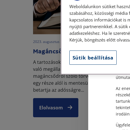
Weboldalunkon sütiket haszná
szabásához, közösségi média f
kapcsolatos információkat is 
nyújtó partnereinkkel. A sütik
Szem
adatkezeléshez. Ha le szeretné 
Kérjük, böngészés előtt olvass
2023. augusztus 25. • LegitiMoadmin
Tisztel
Magáncsőd Magyarországon
Sütik beállítása
Személy
A tartozások fizetésének rendjét, a hitelezők
után, s
való megállapodást igyekszik elősegíteni a
Címünk:
magáncsődről szóló törvény, de az adósság
útmutat
egy része alól is mentesülhet az adós, ha
Az ener
betartja az adósságre...
részek
tartunk
Elolvasom
tekinte
irodáin
Ügyfele