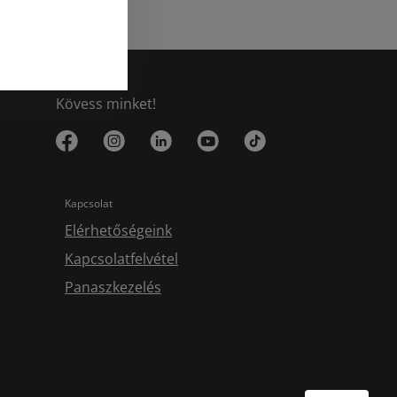
Kövess minket!
Kapcsolat
Elérhetőségeink
Kapcsolatfelvétel
Panaszkezelés