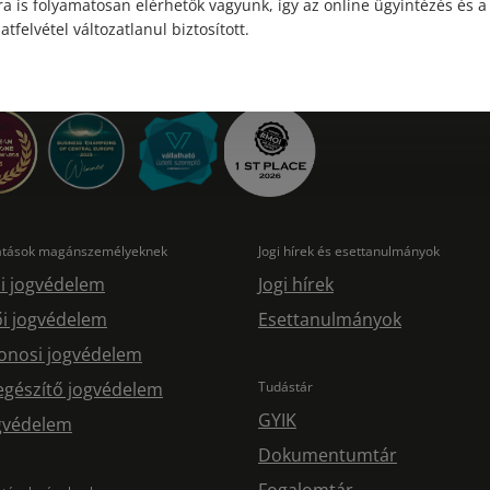
a is folyamatosan elérhetők vagyunk, így az online ügyintézés és a
atfelvétel változatlanul biztosított.
tatások magánszemélyeknek
Jogi hírek és esettanulmányok
i jogvédelem
Jogi hírek
i jogvédelem
Esettanulmányok
onosi jogvédelem
egészítő jogvédelem
Tudástár
GYIK
ogvédelem
Dokumentumtár
Fogalomtár