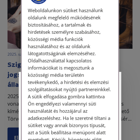
Weboldalunkon sütiket használunk
oldalunk megfelelő működésének
biztosításához, a tartalmak és
hirdetések személyre szabásához,
közösségi média funkciók
használatához és az oldalunk
látogatottságának elemzéséhez.
2025. szeptember 22. • dr. Novák Katalin Orsolya
Oldalhasználattal kapcsolatos
Szigorodtak az állatvédelmi
információkat is megosztunk a
jogszabályok I.: kutyaszorítóban az
közösségi média területén
tevékenykedő, a hirdetési és elemzési
Személyes ügyfélfogadás
állatkínzók
szolgáltatásokat nyújtó partnereinkkel.
2025. augusztus 25-től több, állatvédelmi
A sütik elfogadása gombra kattintva
Tisztelt Ügyfeleink!
vonatkozású törvény, így az állatok védelméről és
Ön engedélyezi valamennyi süti
használatát és hozzájárul az
kíméletéről szóló 1998. évi XXVIII. törvény, a Büntető
Személyes ügyfélszolgálatunk telefonon
adatkezeléshez. Ha le szeretné tiltani a
Törvénykönyv és a szabálysértésekről, a szabálysér...
történő előzetes időpontegyeztetés után,
sütiket vagy annak bizonyos típusát,
szerdai napokon érhető el.
Címünk: 1087 Budapest, Hungária körút
azt a Sütik beállítása menüpont alatt
Elolvasom
30/A. 8. emelet. Pontos megközelítési
megteheti. Kérjük, böngészés előtt