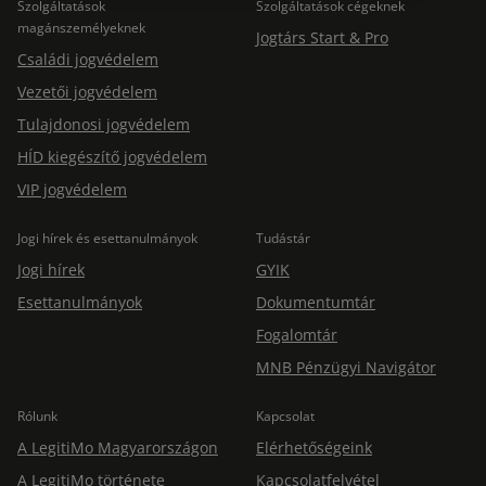
Szolgáltatások
Szolgáltatások cégeknek
magánszemélyeknek
Jogtárs Start & Pro
Családi jogvédelem
Vezetői jogvédelem
Tulajdonosi jogvédelem
HÍD kiegészítő jogvédelem
VIP jogvédelem
Jogi hírek és esettanulmányok
Tudástár
Jogi hírek
GYIK
Esettanulmányok
Dokumentumtár
Fogalomtár
MNB Pénzügyi Navigátor
Rólunk
Kapcsolat
A LegitiMo Magyarországon
Elérhetőségeink
A LegitiMo története
Kapcsolatfelvétel