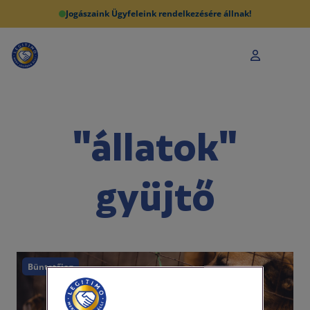
Jogászaink Ügyfeleink rendelkezésére állnak!
"állatok"
gyüjtő
Büntetőjog