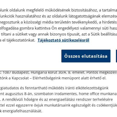
lunk oldalunk megfelelő működésének biztosításához, a tartalma
unkciók használatához és az oldalunk látogatottságának elemzésé
megosztunk a közösségi média területén tevékenykedő, a hirdetési
 elfogadása gombra kattintva Ön engedélyezi valamennyi süti hasz
tiltani a sütiket vagy annak bizonyos típusát, azt a Sütik beállít
élyes ügyfélfogadás
a el tájékoztatónkat.
Tájékoztató sütikezelésről
t Ügyfeleink!
Összes elutasítása
es ügyfélszolgálatunk telefonon történő előzetes időpontegyeztet
zerdai napokon érhető el.
nka
 1087 Budapest, Hungária körút 30/A. 8. emelet. Pontos megközelí
ónk a Kapcsolat – Elérhetőségeink menüpont alatt érhető el.
ra
giatudatos és fenntartható működés iránti elkötelezettségünk
ént augusztus 8-án, szombaton irodamentes, home office munkana
. A rendkívüli hőségre és az energiaellátási rendszer terhelésére
ttel ezzel egyszerre óvjuk munkatársaink egészségét és csökkentjük
k energiafelhasználását.