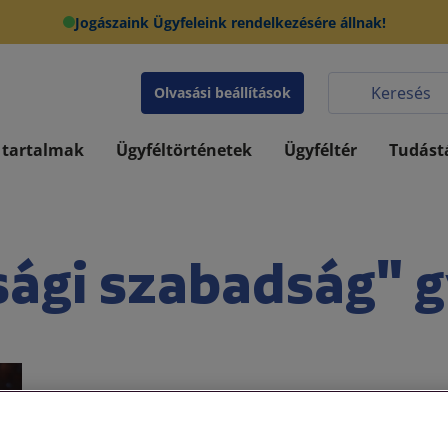
Jogászaink Ügyfeleink rendelkezésére állnak!
Olvasási beállítások
 tartalmak
Ügyféltörténetek
Ügyféltér
Tudást
sági szabadság" g