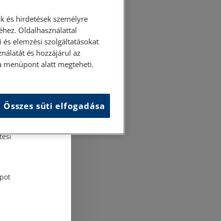
k és hirdetések személyre
hez. Oldalhasználattal
 és elemzési szolgáltatásokat
nálatát és hozzájárul az
ása menüpont alatt megteheti.
Összes süti elfogadása
és
tési
pot