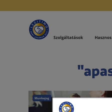
Szolgáltatások
Hasznos
"apa
Munkajog