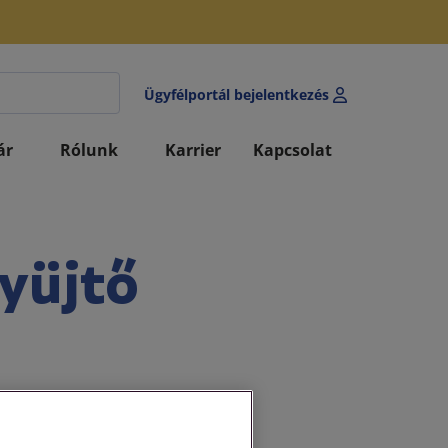
Ügyfélportál bejelentkezés
ár
Rólunk
Karrier
Kapcsolat
yüjtő