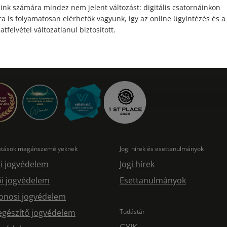
ink számára mindez nem jelent változást: digitális csatornáinkon
a is folyamatosan elérhetők vagyunk, így az online ügyintézés és a
atfelvétel változatlanul biztosított.
tatások magánszemélyeknek
Jogi hírek és esettanulmányok
i jogvédelem
Jogi hírek
i jogvédelem
Esettanulmányok
onosi jogvédelem
egészítő jogvédelem
Tudástár
GYIK