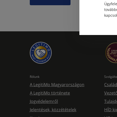
Ügyfele
továbbr
kapcsol
Rólunk
Szolgál
A LegitiMo Magyarországon
Család
A LegitiMo története
Vezető
Jogvédelemről
Tulajd
Jelentések, közzétételek
HÍD ki