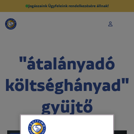
Jogászaink Ügyfeleink rendelkezésére állnak!
"átalányadó
költséghányad"
gyüjtő