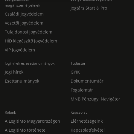
magánszemélyeknek
Jogtárs Start & Pro
Családi jogvédelem
Vezetői jogvédelem
Tulajdonosi jogvédelem
HÍD kiegészítő jogvédelem
VIP jogvédelem
Jogi hírek és esettanulmányok
Tudástár
Jogi hírek
GYIK
Esettanulmányok
Dokumentumtár
Fogalomtár
MNB Pénzügyi Navigátor
Rólunk
Kapcsolat
A LegitiMo Magyarországon
Elérhetőségeink
A LegitiMo története
Kapcsolatfelvétel