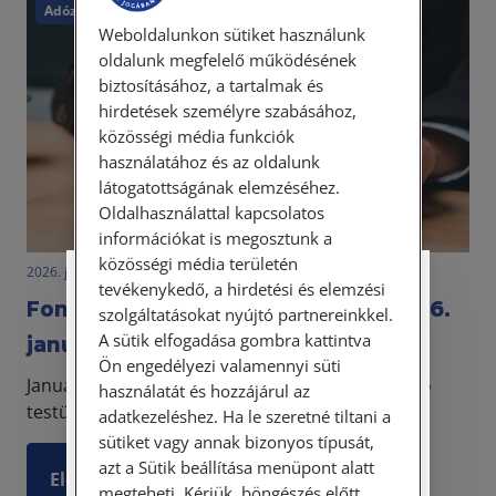
Adózás
Fogyasztóvédelem
Társadalombiztosítás
Weboldalunkon sütiket használunk
oldalunk megfelelő működésének
biztosításához, a tartalmak és
hirdetések személyre szabásához,
közösségi média funkciók
használatához és az oldalunk
látogatottságának elemzéséhez.
Oldalhasználattal kapcsolatos
információkat is megosztunk a
közösségi média területén
2026. január 6. • dr. Novák Katalin Orsolya
tevékenykedő, a hirdetési és elemzési
Személyes ügyfélfogadás
Fontos jogszabálymódosítások 2026.
szolgáltatásokat nyújtó partnereinkkel.
A sütik elfogadása gombra kattintva
január 1-jétől
Tisztelt Ügyfeleink!
Ön engedélyezi valamennyi süti
Január 1-jétől a KKV-k is fordulhatnak a békéltető
használatát és hozzájárul az
Személyes ügyfélszolgálatunk telefonon
testületekhez.
történő előzetes időpontegyeztetés után,
adatkezeléshez. Ha le szeretné tiltani a
szerdai napokon érhető el.
sütiket vagy annak bizonyos típusát,
Címünk: 1087 Budapest, Hungária körút
azt a Sütik beállítása menüpont alatt
Elolvasom
30/A. 8. emelet. Pontos megközelítési
megteheti. Kérjük, böngészés előtt