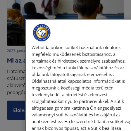
Weboldalunkon sütiket használunk oldalunk
2023. június 13. • LegitiMoadmin
megfelelő működésének biztosításához, a
Mi az a státusztörvény?
tartalmak és hirdetések személyre szabásához,
közösségi média funkciók használatához és az
Hatalmas port kavart a Kormány által benyújtott
oldalunk látogatottságának elemzéséhez.
státusztörvény-tervezet, ami 2024. január 1. napjától
Oldalhasználattal kapcsolatos információkat is
alapvetően átalakítaná a köznevelésben dolgozó
megosztunk a közösségi média területén
pedagógusok munkajogi helyzetét, valamint a szak...
tevékenykedő, a hirdetési és elemzési
szolgáltatásokat nyújtó partnereinkkel. A sütik
elfogadása gombra kattintva Ön engedélyezi
Elolvasom
valamennyi süti használatát és hozzájárul az
adatkezeléshez. Ha le szeretné tiltani a sütiket va
annak bizonyos típusát, azt a Sütik beállítása