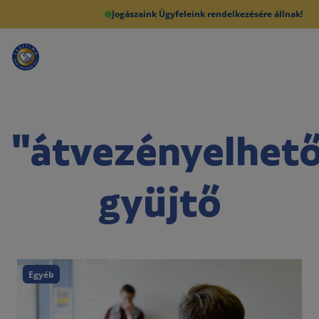
Jogászaink Ügyfeleink rendelkezésére állnak!
"átvezényelhet
gyüjtő
Egyéb