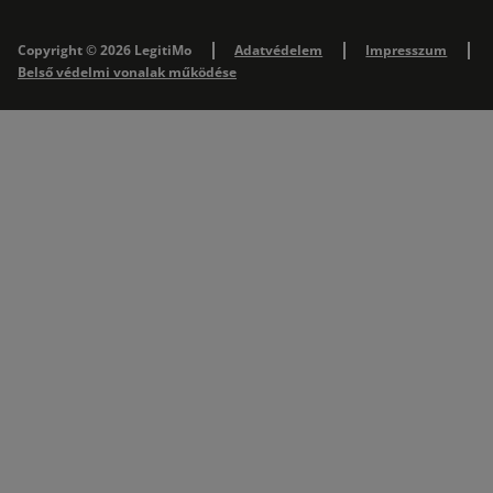
Copyright © 2026 LegitiMo
Adatvédelem
Impresszum
Belső védelmi vonalak működése