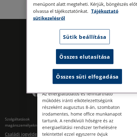
menüpont alatt megteheti. Kérjük, böngészés előt
olvassa el tájékoztatónkat.
Tájékoztató
Személyes ügyfélfogadás
sütikezelésről
Tisztelt Ügyfeleink!
Sütik beállítása
Személyes ügyfélszolgálatunk telefonon
történő előzetes időpontegyeztetés után,
szerdai napokon érhető el.
Összes elutasítása
Címünk: 1087 Budapest, Hungária körút
30/A. 8. emelet. Pontos megközelítési
útmutatónk a Kapcsolat – Elérhetőségeink
Összes süti elfogadása
Kövess minket!
menüpont alatt érhető el.
Az energiatudatos és fenntartható
működés iránti elkötelezettségünk
részeként augusztus 8-án, szombaton
irodamentes, home office munkanapot
Szolgáltatások
Szolgáltatások cégeknek
tartunk. A rendkívüli hőségre és az
magánszemélyeknek
energiaellátási rendszer terhelésére
Jogtárs Start & Pro
Családi jogvédelem
tekintettel ezzel egyszerre óvjuk