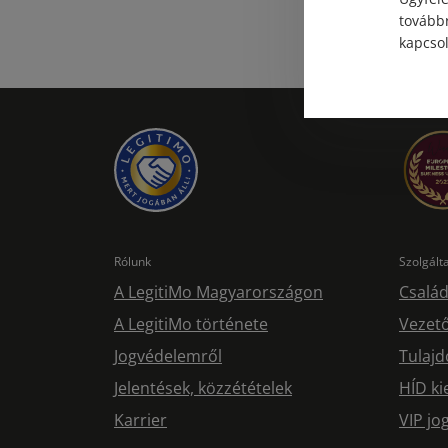
továbbr
kapcsol
Rólunk
Szolgál
A LegitiMo Magyarországon
Család
A LegitiMo története
Vezető
Jogvédelemről
Tulajd
Jelentések, közzétételek
HÍD ki
Karrier
VIP j