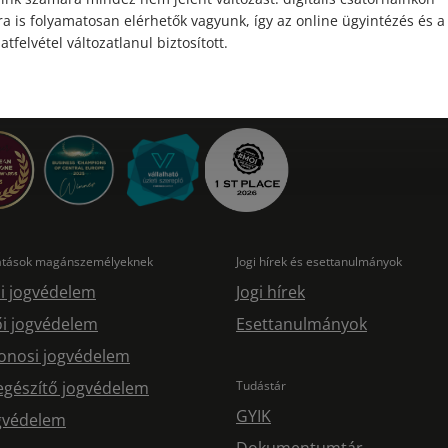
a is folyamatosan elérhetők vagyunk, így az online ügyintézés és a
atfelvétel változatlanul biztosított.
tatások magánszemélyeknek
Jogi hírek és esettanulmányok
i jogvédelem
Jogi hírek
i jogvédelem
Esettanulmányok
onosi jogvédelem
egészítő jogvédelem
Tudástár
GYIK
ogvédelem
Dokumentumtár