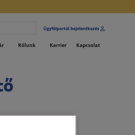
Ügyfélportál bejelentkezés
ár
Rólunk
Karrier
Kapcsolat
tő