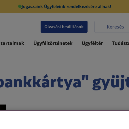
Jogászaink Ügyfeleink rendelkezésére állnak!
Olvasási beállítások
 tartalmak
Ügyféltörténetek
Ügyféltér
Tudást
bankkártya" gyüj