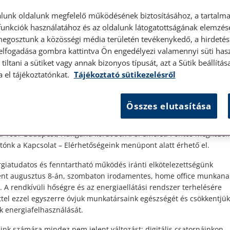
lunk oldalunk megfelelő működésének biztosításához, a tartalma
unkciók használatához és az oldalunk látogatottságának elemzésé
megosztunk a közösségi média területén tevékenykedő, a hirdetési
 elfogadása gombra kattintva Ön engedélyezi valamennyi süti hasz
élyes ügyfélfogadás
tiltani a sütiket vagy annak bizonyos típusát, azt a Sütik beállít
a el tájékoztatónkat.
Tájékoztató sütikezelésről
t Ügyfeleink!
Összes elutasítása
es ügyfélszolgálatunk telefonon történő előzetes időpontegyeztet
zerdai napokon érhető el.
 1087 Budapest, Hungária körút 30/A. 8. emelet. Pontos megközelí
a
ónk a Kapcsolat – Elérhetőségeink menüpont alatt érhető el.
k.
giatudatos és fenntartható működés iránti elkötelezettségünk
ént augusztus 8-án, szombaton irodamentes, home office munkana
. A rendkívüli hőségre és az energiaellátási rendszer terhelésére
ttel ezzel egyszerre óvjuk munkatársaink egészségét és csökkentjük
k energiafelhasználását.
ink számára mindez nem jelent változást: digitális csatornáinkon