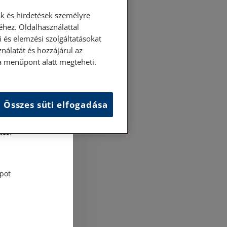
k és hirdetések személyre
hez. Oldalhasználattal
 és elemzési szolgáltatásokat
nálatát és hozzájárul az
ása menüpont alatt megteheti.
Összes süti elfogadása
és
tési
pot