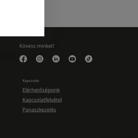
Kövess minket!
Kapcsolat
Elérhetőségeink
Kapcsolatfelvétel
Panaszkezelés