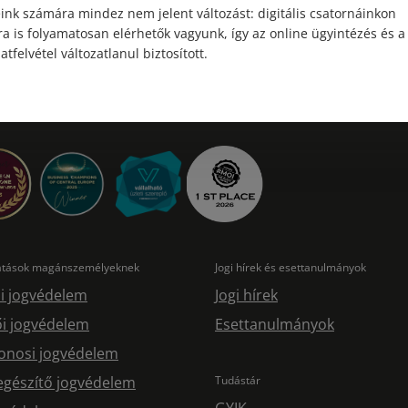
ink számára mindez nem jelent változást: digitális csatornáinkon
a is folyamatosan elérhetők vagyunk, így az online ügyintézés és a
atfelvétel változatlanul biztosított.
tatások magánszemélyeknek
Jogi hírek és esettanulmányok
i jogvédelem
Jogi hírek
i jogvédelem
Esettanulmányok
onosi jogvédelem
egészítő jogvédelem
Tudástár
GYIK