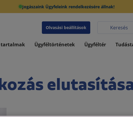
Jogászaink Ügyfeleink rendelkezésére állnak!
Olvasási beállítások
 tartalmak
Ügyféltörténetek
Ügyféltér
Tudást
kozás elutasítása