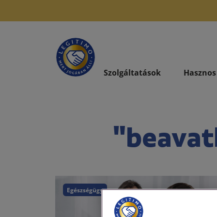
Szolgáltatások
Hasznos
"beavat
Egészségügy