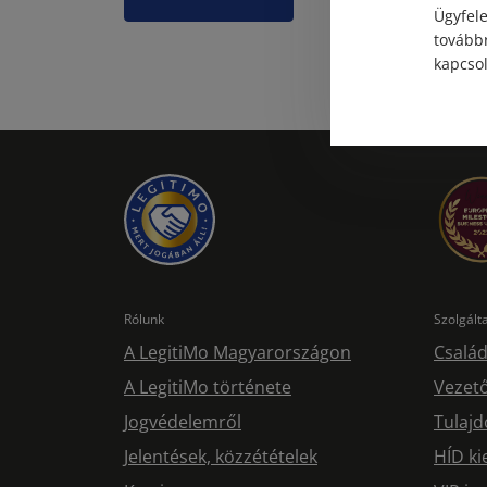
Ügyfele
továbbr
kapcsol
Rólunk
Szolgál
A LegitiMo Magyarországon
Család
A LegitiMo története
Vezető
Jogvédelemről
Tulajd
Jelentések, közzétételek
HÍD ki