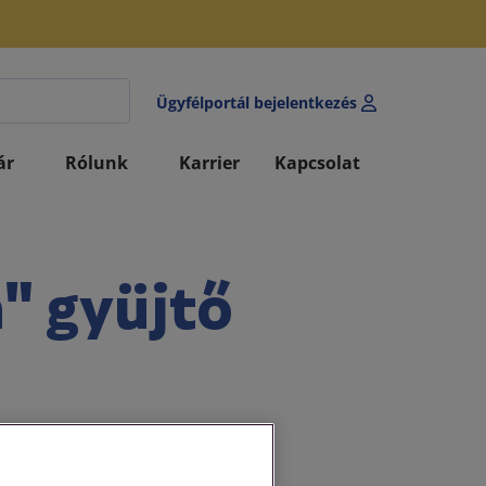
Ügyfélportál bejelentkezés
ár
Rólunk
Karrier
Kapcsolat
" gyüjtő