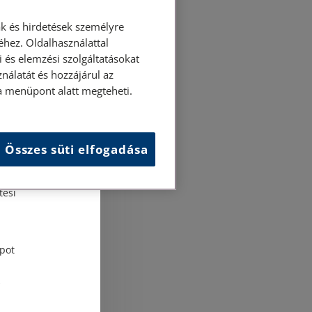
k és hirdetések személyre
hez. Oldalhasználattal
 és elemzési szolgáltatásokat
nálatát és hozzájárul az
ása menüpont alatt megteheti.
Összes süti elfogadása
és
tési
pot