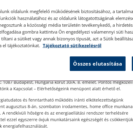
lunk oldalunk megfelelő működésének biztosításához, a tartalma
unkciók használatához és az oldalunk látogatottságának elemzésé
megosztunk a közösségi média területén tevékenykedő, a hirdetési
 elfogadása gombra kattintva Ön engedélyezi valamennyi süti hasz
tiltani a sütiket vagy annak bizonyos típusát, azt a Sütik beállít
élyes ügyfélfogadás
a el tájékoztatónkat.
Tájékoztató sütikezelésről
–
t Ügyfeleink!
és
Összes elutasítása
es ügyfélszolgálatunk telefonon történő előzetes időpontegyeztet
zerdai napokon érhető el.
,
 1087 Budapest, Hungária körút 30/A. 8. emelet. Pontos megközelí
ónk a Kapcsolat – Elérhetőségeink menüpont alatt érhető el.
agy
giatudatos és fenntartható működés iránti elkötelezettségünk
ént augusztus 8-án, szombaton irodamentes, home office munkana
. A rendkívüli hőségre és az energiaellátási rendszer terhelésére
ttel ezzel egyszerre óvjuk munkatársaink egészségét és csökkentjük
k energiafelhasználását.