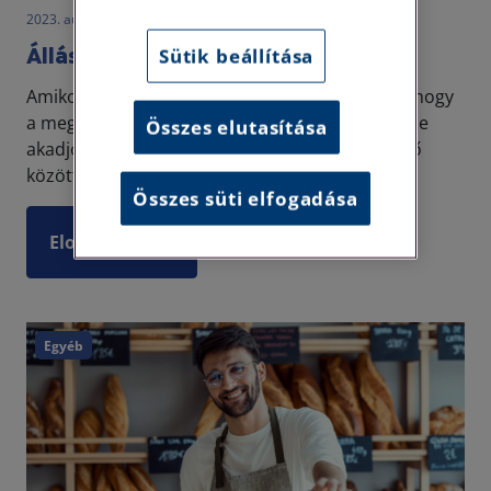
2023. augusztus 12. • LegitiMoadmin
Álláshirdetések buktatói
Sütik beállítása
Amikor egy munkáltató állást hirdet, az a célja, hogy
a meghirdetett pozícióra minél több jelentkezője
Összes elutasítása
akadjon, hiszen akkor tud válogatni a munkaerő
között és kiválasztani az állásra legmegfelelőb...
Összes süti elfogadása
Elolvasom
Egyéb