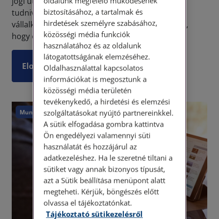
oldalunk megfelelő működésének
jogi útvesztőben? - Jelen írásban hasznos
biztosításához, a tartalmak és
tudnivalókat, információkat gyűjtöttünk össze
hirdetések személyre szabásához,
vállalkozók, leendő vállalkozók számára. Fontos,
közösségi média funkciók
hogy eze...
használatához és az oldalunk
látogatottságának elemzéséhez.
Elolvasom
Oldalhasználattal kapcsolatos
információkat is megosztunk a
közösségi média területén
tevékenykedő, a hirdetési és elemzési
szolgáltatásokat nyújtó partnereinkkel.
Munkajog
A sütik elfogadása gombra kattintva
Ön engedélyezi valamennyi süti
használatát és hozzájárul az
adatkezeléshez. Ha le szeretné tiltani a
sütiket vagy annak bizonyos típusát,
azt a Sütik beállítása menüpont alatt
megteheti. Kérjük, böngészés előtt
olvassa el tájékoztatónkat.
Tájékoztató sütikezelésről