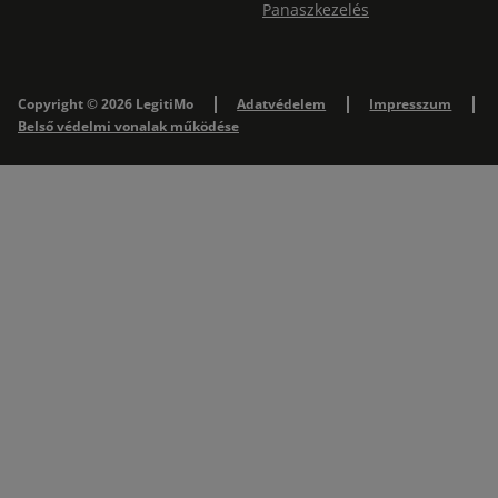
Panaszkezelés
Copyright © 2026 LegitiMo
Adatvédelem
Impresszum
Belső védelmi vonalak működése