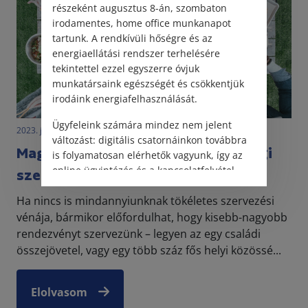
részeként augusztus 8-án, szombaton
irodamentes, home office munkanapot
tartunk. A rendkívüli hőségre és az
energiaellátási rendszer terhelésére
tekintettel ezzel egyszerre óvjuk
munkatársaink egészségét és csökkentjük
irodáink energiafelhasználását.
Ügyfeleink számára mindez nem jelent
2023. július 3. • LegitiMoadmin
változást: digitális csatornáinkon továbbra
Magánrendezvények szervezése jogi
is folyamatosan elérhetők vagyunk, így az
online ügyintézés és a kapcsolatfelvétel
szemmel
változatlanul biztosított.
Ha nincs is mindannyiunknak tökéletes szervezési
vénája, bármikor előfordulhat, hogy kisebb-nagyobb
rendezvényt szervezünk – legyen az egy családi
összejövetel, vagy egy több száz fős helyi közössé...
Elolvasom