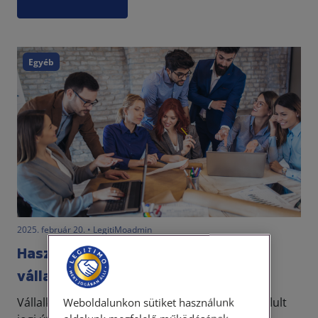
Egyéb
2025. február 20. • LegitiMoadmin
Hasznos jogi tudnivalók
vállalkozásoknak
Vállalkozni akarsz, de nehéz eligazodni a bonyolult
Weboldalunkon sütiket használunk