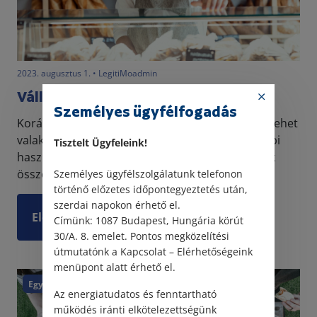
2023. augusztus 1. • LegitiMoadmin
Vállalkozási tudnivalók
Személyes ügyfélfogadás
Korábban már részletesen írtunk arról, hogyan lehet
valaki egyéni vállalkozó. Ebben az írásban további
Tisztelt Ügyfeleink!
hasznos tudnivalókat, információkat gyűjtöttünk
össze vállalkozók, leendő vállalkozók számára....
Személyes ügyfélszolgálatunk telefonon
történő előzetes időpontegyeztetés után,
szerdai napokon érhető el.
Elolvasom
Címünk: 1087 Budapest, Hungária körút
30/A. 8. emelet. Pontos megközelítési
útmutatónk a Kapcsolat – Elérhetőségeink
menüpont alatt érhető el.
Egyéb
Az energiatudatos és fenntartható
működés iránti elkötelezettségünk