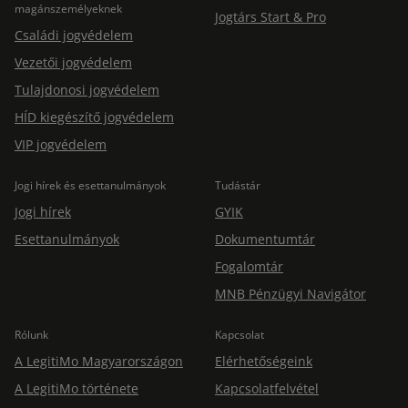
magánszemélyeknek
Jogtárs Start & Pro
Családi jogvédelem
Vezetői jogvédelem
Tulajdonosi jogvédelem
HÍD kiegészítő jogvédelem
VIP jogvédelem
Jogi hírek és esettanulmányok
Tudástár
Jogi hírek
GYIK
Esettanulmányok
Dokumentumtár
Fogalomtár
MNB Pénzügyi Navigátor
Rólunk
Kapcsolat
A LegitiMo Magyarországon
Elérhetőségeink
A LegitiMo története
Kapcsolatfelvétel