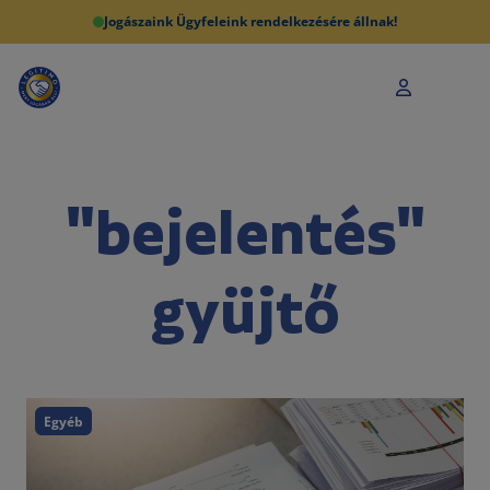
Jogászaink Ügyfeleink rendelkezésére állnak!
"bejelentés"
gyüjtő
Egyéb