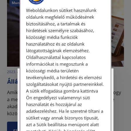
Munkajog
Weboldalunkon sütiket használunk
oldalunk megfelelő működésének
biztosításához, a tartalmak és
hirdetések személyre szabásához,
közösségi média funkciók
használatához és az oldalunk
látogatottságának elemzéséhez.
Oldalhasználattal kapcsolatos
információkat is megosztunk a
közösségi média területén
2023. augusztus 12. • LegitiMoadmin
tevékenykedő, a hirdetési és elemzési
Személyes ügyfélfogadás
Álláshirdetések buktatói
szolgáltatásokat nyújtó partnereinkkel.
A sütik elfogadása gombra kattintva
Amikor egy munkáltató állást hirdet, az a célja, hogy
Tisztelt Ügyfeleink!
Ön engedélyezi valamennyi süti
a meghirdetett pozícióra minél több jelentkezője
használatát és hozzájárul az
Személyes ügyfélszolgálatunk telefonon
akadjon, hiszen akkor tud válogatni a munkaerő
adatkezeléshez. Ha le szeretné tiltani a
történő előzetes időpontegyeztetés után,
között és kiválasztani az állásra legmegfelelőb...
sütiket vagy annak bizonyos típusát,
szerdai napokon érhető el.
azt a Sütik beállítása menüpont alatt
Címünk: 1087 Budapest, Hungária körút