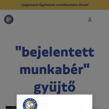
Jogászaink Ügyfeleink rendelkezésére állnak!
"bejelentett
munkabér"
gyüjtő