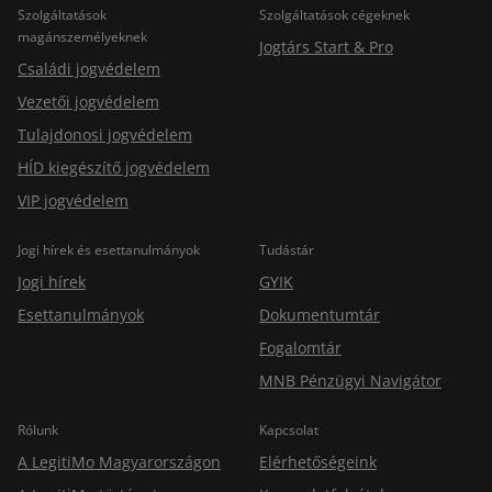
Szolgáltatások
Szolgáltatások cégeknek
magánszemélyeknek
Jogtárs Start & Pro
Családi jogvédelem
Vezetői jogvédelem
Tulajdonosi jogvédelem
HÍD kiegészítő jogvédelem
VIP jogvédelem
Jogi hírek és esettanulmányok
Tudástár
Jogi hírek
GYIK
Esettanulmányok
Dokumentumtár
Fogalomtár
MNB Pénzügyi Navigátor
Rólunk
Kapcsolat
A LegitiMo Magyarországon
Elérhetőségeink