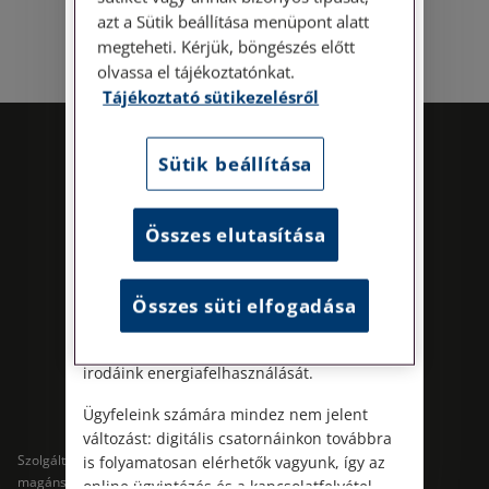
történő előzetes időpontegyeztetés után,
azt a Sütik beállítása menüpont alatt
szerdai napokon érhető el.
megteheti. Kérjük, böngészés előtt
Címünk: 1087 Budapest, Hungária körút
olvassa el tájékoztatónkat.
30/A. 8. emelet. Pontos megközelítési
Tájékoztató sütikezelésről
útmutatónk a Kapcsolat – Elérhetőségeink
menüpont alatt érhető el.
Sütik beállítása
Az energiatudatos és fenntartható
működés iránti elkötelezettségünk
részeként augusztus 8-án, szombaton
Összes elutasítása
irodamentes, home office munkanapot
tartunk. A rendkívüli hőségre és az
energiaellátási rendszer terhelésére
Összes süti elfogadása
Kövess minket!
tekintettel ezzel egyszerre óvjuk
munkatársaink egészségét és csökkentjük
irodáink energiafelhasználását.
Ügyfeleink számára mindez nem jelent
változást: digitális csatornáinkon továbbra
Szolgáltatások
Szolgáltatások cégeknek
is folyamatosan elérhetők vagyunk, így az
magánszemélyeknek
online ügyintézés és a kapcsolatfelvétel