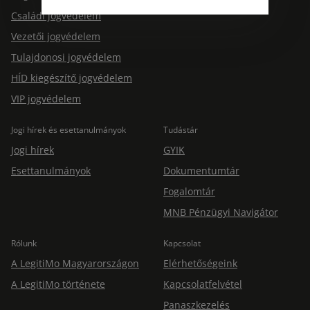
Jogtárs Start & Pro
változatlanul biztosított.
Családi jogvédelem
Vezetői jogvédelem
Tulajdonosi jogvédelem
HÍD kiegészítő jogvédelem
VIP jogvédelem
Jogi hírek és esettanulmányok
Tudástár
Jogi hírek
GYIK
Esettanulmányok
Dokumentumtár
Fogalomtár
MNB Pénzügyi Navigátor
Rólunk
Kapcsolat
A LegitiMo Magyarországon
Elérhetőségeink
A LegitiMo története
Kapcsolatfelvétel
Panaszkezelés