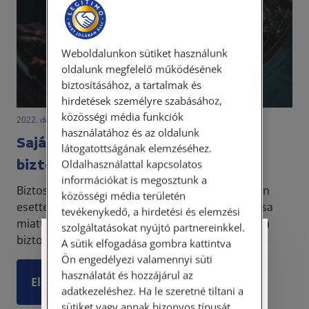
Weboldalunkon sütiket használunk
oldalunk megfelelő működésének
biztosításához, a tartalmak és
hirdetések személyre szabásához,
közösségi média funkciók
2022. december 17. • LegitiMoadmin
használatához és az oldalunk
Saját magunknak okozott kár és a
látogatottságának elemzéséhez.
biztosító
Oldalhasználattal kapcsolatos
információkat is megosztunk a
Biztosan a kedves olvasó is találkozott már olyan
közösségi média területén
esettel, amikor valaki saját felróható magatartása
tevékenykedő, a hirdetési és elemzési
miatt okozott kárt saját magának. Ilyenkor még a
szolgáltatásokat nyújtó partnereinkkel.
biztosítók is kihátrálnak, ugyanis nem fizet a ...
Személyes ügyfélfogadás
A sütik elfogadása gombra kattintva
Ön engedélyezi valamennyi süti
használatát és hozzájárul az
Tisztelt Ügyfeleink!
Elolvasom
adatkezeléshez. Ha le szeretné tiltani a
Személyes ügyfélszolgálatunk telefonon
sütiket vagy annak bizonyos típusát,