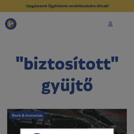
Jogászaink Ügyfeleink rendelkezésére állnak!
"biztosított"
gyüjtő
Bank & biztosítás