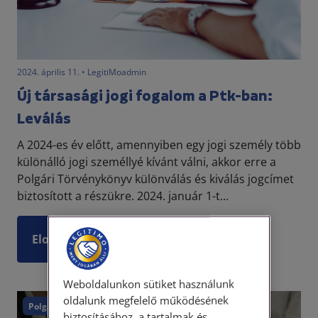
2024. április 11. • LegitiMoadmin
Új társasági jogi fogalom a Ptk-ban:
Leválás
A 2024-es év előtt, amennyiben egy jogi személy több
különálló jogi személlyé kívánt válni, akkor erre a
Polgári Törvénykönyv különválás és kiválás jogcímet
biztosított a részükre. 2024. január 1-t...
Elolvasom
Weboldalunkon sütiket használunk
oldalunk megfelelő működésének
Polgári törvénykönyv
biztosításához, a tartalmak és