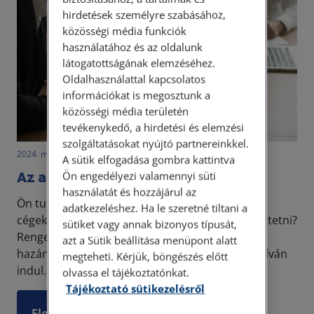
hirdetések személyre szabásához,
közösségi média funkciók
használatához és az oldalunk
látogatottságának elemzéséhez.
Oldalhasználattal kapcsolatos
információkat is megosztunk a
közösségi média területén
tevékenykedő, a hirdetési és elemzési
szolgáltatásokat nyújtó partnereinkkel.
2024. március 5. • LegitiMoadmin
A sütik elfogadása gombra kattintva
Az aláírási címpéldány
Ön engedélyezi valamennyi süti
használatát és hozzájárul az
Ön tudta, hogy 2007. szeptember 1. napja óta a
adatkezeléshez. Ha le szeretné tiltani a
cégek nem kötelesek aláírási címpéldányt készíttetni?
sütiket vagy annak bizonyos típusát,
Rengetegen nem tudják ezt a tényt, mivel
azt a Sütik beállítása menüpont alatt
hazánkban, ha egy cégvezető állami tenderen kíván
megteheti. Kérjük, böngészés előtt
indul...
olvassa el tájékoztatónkat.
Tájékoztató sütikezelésről
Elolvasom