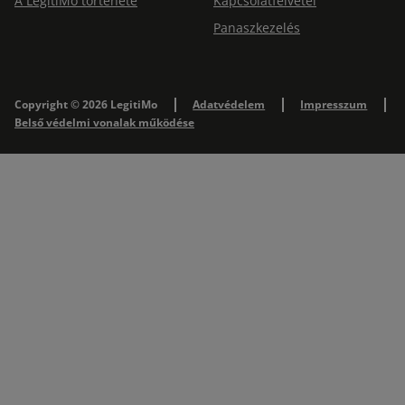
A LegitiMo története
Kapcsolatfelvétel
Panaszkezelés
Copyright © 2026 LegitiMo
Adatvédelem
Impresszum
Belső védelmi vonalak működése