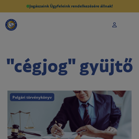
Jogászaink Ügyfeleink rendelkezésére állnak!
"cégjog" gyüjtő
Polgári törvénykönyv