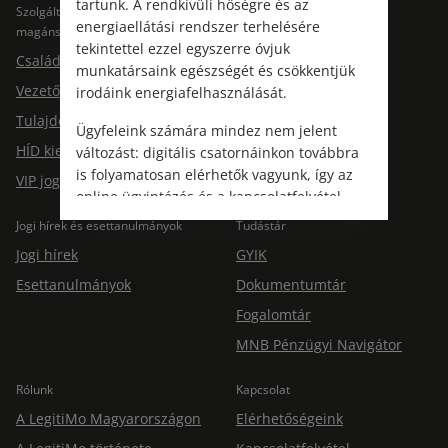
tartunk. A rendkívüli hőségre és az
Szolgáltatások
Szolgáltatások cégeknek
energiaellátási rendszer terhelésére
magánszemélyeknek
Jogtárs Start & Pro
tekintettel ezzel egyszerre óvjuk
Családi jogvédelem
munkatársaink egészségét és csökkentjük
Vezetői jogvédelem
irodáink energiafelhasználását.
Tulajdonosi jogvédelem
Ügyfeleink számára mindez nem jelent
HÍD kiegészítő jogvédelem
változást: digitális csatornáinkon továbbra
is folyamatosan elérhetők vagyunk, így az
VIP jogvédelem
online ügyintézés és a kapcsolatfelvétel
változatlanul biztosított.
Jogi hírek és esettanulmányok
Tudástár
Jogi hírek
GYIK
Esettanulmányok
Dokumentumtár
Fogalomtár
MNB Pénzügyi Navigátor
Rólunk
Kapcsolat
A LegitiMo Magyarországon
Elérhetőségeink