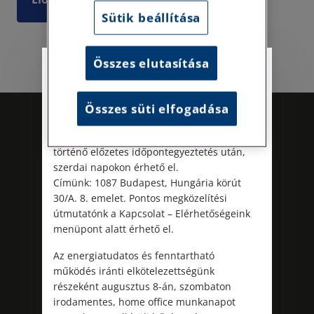
Sütik beállítása
Összes elutasítása
Személyes ügyfélfogadás
Tisztelt Ügyfeleink!
Összes süti elfogadása
Személyes ügyfélszolgálatunk telefonon
történő előzetes időpontegyeztetés után,
szerdai napokon érhető el.
Címünk: 1087 Budapest, Hungária körút
30/A. 8. emelet. Pontos megközelítési
útmutatónk a Kapcsolat – Elérhetőségeink
menüpont alatt érhető el.
Kövess minket!
Az energiatudatos és fenntartható
működés iránti elkötelezettségünk
részeként augusztus 8-án, szombaton
irodamentes, home office munkanapot