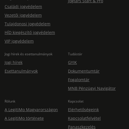
Jogtárs Start & Pro
Családi jogvédelem
Vezetői jogvédelem
Tulajdonosi jogvédelem
HÍD kiegészítő jogvédelem
VIP jogvédelem
Jogi hírek és esettanulmányok
Tudástár
Jogi hírek
GYIK
Esettanulmányok
Dokumentumtár
Fogalomtár
MNB Pénzügyi Navigátor
Rólunk
Kapcsolat
A LegitiMo Magyarországon
Elérhetőségeink
A LegitiMo története
Kapcsolatfelvétel
Panaszkezelés