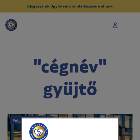
Jogászaink Ügyfeleink rendelkezésére állnak!
"cégnév"
gyüjtő
Polgári törvénykönyv