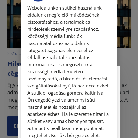
Weboldalunkon sütiket használunk
oldalunk megfelelő működésének
biztosításához, a tartalmak és
hirdetések személyre szabásához,
közösségi média funkciók
használatához és az oldalunk
látogatottságának elemzéséhez.
2025. szeptember 1. • dr. Papp Orsolya
Oldalhasználattal kapcsolatos
Milyen szabályok vonatkoznak a
információkat is megosztunk a
közösségi média területén
cégnév megválasztására?
Személyes ügyfélfogadás
tevékenykedő, a hirdetési és elemzési
Egy vállalkozás elindításakor a cég neve nemcsak az
szolgáltatásokat nyújtó partnereinkkel.
Tisztelt Ügyfeleink!
adminisztráció szempontjából fontos, hanem a piaci
A sütik elfogadása gombra kattintva
megjelenés és az üzleti identitás egyik alapköve is. A
Ön engedélyezi valamennyi süti
Személyes ügyfélszolgálatunk telefonon
használatát és hozzájárul az
megfelelő cégnév hozzájárulhat a cég jó...
történő előzetes időpontegyeztetés után,
adatkezeléshez. Ha le szeretné tiltani a
szerdai napokon érhető el.
sütiket vagy annak bizonyos típusát,
Címünk: 1087 Budapest, Hungária körút
Elolvasom
azt a Sütik beállítása menüpont alatt
30/A. 8. emelet. Pontos megközelítési
megteheti. Kérjük, böngészés előtt