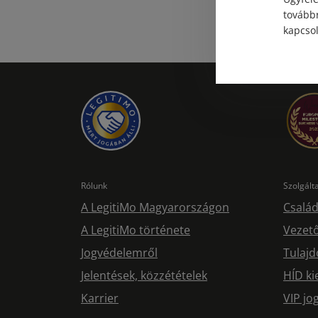
továbbr
kapcsol
Rólunk
Szolgál
A LegitiMo Magyarországon
Család
A LegitiMo története
Vezető
Jogvédelemről
Tulajd
Jelentések, közzétételek
HÍD ki
Karrier
VIP j