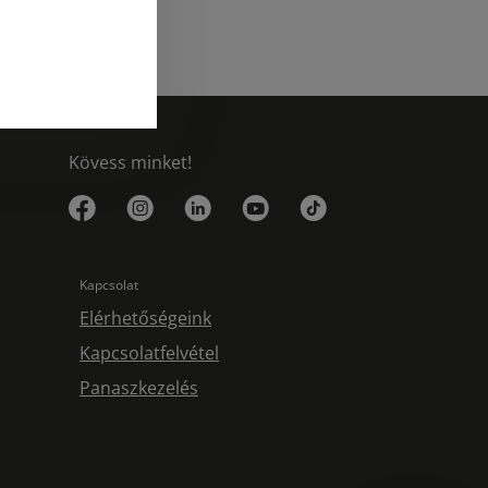
Kövess minket!
Kapcsolat
Elérhetőségeink
Kapcsolatfelvétel
Panaszkezelés