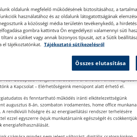
lunk oldalunk megfelelő működésének biztosításához, a tartalma
unkciók használatához és az oldalunk látogatottságának elemzésé
megosztunk a közösségi média területén tevékenykedő, a hirdetési
 elfogadása gombra kattintva Ön engedélyezi valamennyi süti hasz
élyes ügyfélfogadás
tiltani a sütiket vagy annak bizonyos típusát, azt a Sütik beállít
a el tájékoztatónkat.
Tájékoztató sütikezelésről
t Ügyfeleink!
Összes elutasítása
es ügyfélszolgálatunk telefonon történő előzetes időpontegyeztet
zerdai napokon érhető el.
 1087 Budapest, Hungária körút 30/A. 8. emelet. Pontos megközelí
ónk a Kapcsolat – Elérhetőségeink menüpont alatt érhető el.
giatudatos és fenntartható működés iránti elkötelezettségünk
..
ént augusztus 8-án, szombaton irodamentes, home office munkana
. A rendkívüli hőségre és az energiaellátási rendszer terhelésére
ttel ezzel egyszerre óvjuk munkatársaink egészségét és csökkentjük
k energiafelhasználását.
ink számára mindez nem jelent változást: digitális csatornáinkon