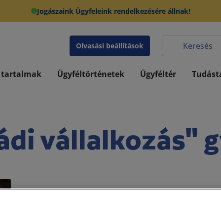
Jogászaink Ügyfeleink rendelkezésére állnak!
Olvasási beállítások
 tartalmak
Ügyféltörténetek
Ügyféltér
Tudást
ádi vállalkozás" 