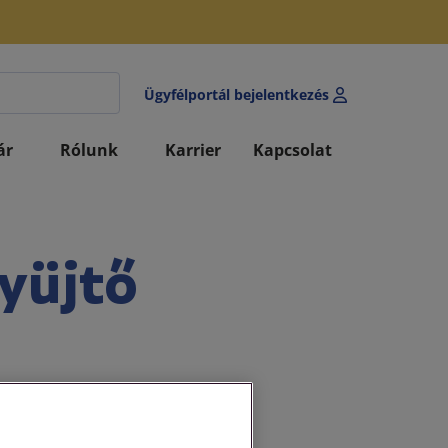
Ügyfélportál bejelentkezés
ár
Rólunk
Karrier
Kapcsolat
gyüjtő