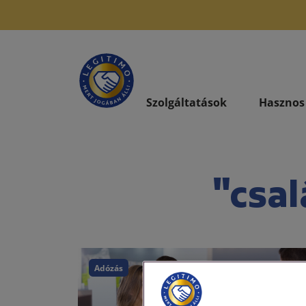
Szolgáltatások
Hasznos
"csal
Adózás