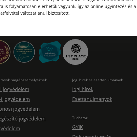
a is folyamatosan elérhetők vagyunk, így az online ügyintézés és a
atfelvétel változatlanul biztosított.
tatások magánszemélyeknek
Jogi hírek és esettanulmányok
i jogvédelem
Jogi hírek
i jogvédelem
Esettanulmányok
onosi jogvédelem
egészítő jogvédelem
Tudástár
GYIK
ogvédelem
Dokumentumtár