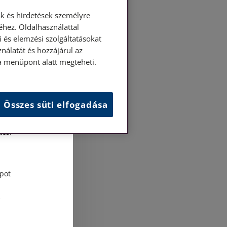
k és hirdetések személyre
hez. Oldalhasználattal
 és elemzési szolgáltatásokat
nálatát és hozzájárul az
ása menüpont alatt megteheti.
Összes süti elfogadása
és
tési
pot