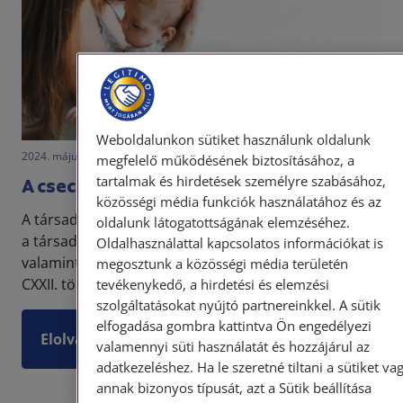
Weboldalunkon sütiket használunk oldalunk
2024. május 30. • dr. Szalai Krisztina
megfelelő működésének biztosításához, a
tartalmak és hirdetések személyre szabásához,
A csecsemőgondozási díj
közösségi média funkciók használatához és az
A társadalombiztosítási ellátások részletes szabályait
oldalunk látogatottságának elemzéséhez.
a társadalombiztosítás ellátásaira jogosultakról,
Oldalhasználattal kapcsolatos információkat is
valamint ezen ellátások fedezetéről szóló 2019. évi
megosztunk a közösségi média területén
CXXII. törvény tartalmazza. A jogszabály...
tevékenykedő, a hirdetési és elemzési
szolgáltatásokat nyújtó partnereinkkel. A sütik
elfogadása gombra kattintva Ön engedélyezi
Elolvasom
valamennyi süti használatát és hozzájárul az
adatkezeléshez. Ha le szeretné tiltani a sütiket va
annak bizonyos típusát, azt a Sütik beállítása