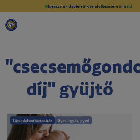
Jogászaink Ügyfeleink rendelkezésére állnak!
"csecsemőgondo
díj" gyüjtő
Társadalombiztosítás
Gyes, tgyás, gyed