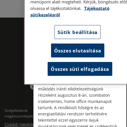
menüpont alatt megteheti. Kérjük, böngészés előt
olvassa el tájékoztatónkat.
Tájékoztató
Személyes ügyfélfogadás
sütikezelésről
Tisztelt Ügyfeleink!
Sütik beállítása
Személyes ügyfélszolgálatunk telefonon
történő előzetes időpontegyeztetés után,
szerdai napokon érhető el.
Összes elutasítása
Címünk: 1087 Budapest, Hungária körút
30/A. 8. emelet. Pontos megközelítési
útmutatónk a Kapcsolat – Elérhetőségeink
Összes süti elfogadása
menüpont alatt érhető el.
Kövess minket!
Az energiatudatos és fenntartható
működés iránti elkötelezettségünk
részeként augusztus 8-án, szombaton
irodamentes, home office munkanapot
tartunk. A rendkívüli hőségre és az
Szolgáltatások
Szolgáltatások cégeknek
energiaellátási rendszer terhelésére
magánszemélyeknek
Jogtárs Start & Pro
tekintettel ezzel egyszerre óvjuk
Családi jogvédelem
munkatársaink egészségét és csökkentjük