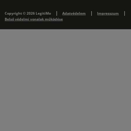
Copyright © 2026 LegitiMo
Adatvédelem
Impresszum
Belső védelmi vonalak működése