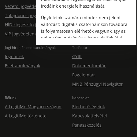
irodáink energiafelhasználását.
Vezetői jogvédelem
Tulajdonosi jogvédelem
Ügyfeleink számára mindez nem jelent
változást: digitális csatornáinkon továbbra
HÍD kiegészítő jogvédelem
is folyamatosan elérhetők vagyunk, így az
VIP jogvédelem
online ügyintézés és a kapcsolatfelvétel
változatlanul biztosított.
Jogi hírek és esettanulmányok
Tudástár
Jogi hírek
GYIK
Esettanulmányok
Dokumentumtár
Fogalomtár
MNB Pénzügyi Navigátor
Rólunk
Kapcsolat
A LegitiMo Magyarországon
Elérhetőségeink
A LegitiMo története
Kapcsolatfelvétel
Panaszkezelés