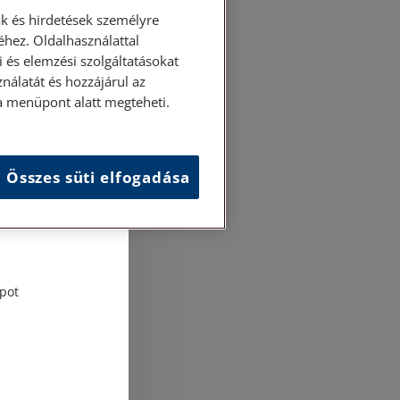
k és hirdetések személyre
hez. Oldalhasználattal
 és elemzési szolgáltatásokat
nálatát és hozzájárul az
ása menüpont alatt megteheti.
Összes süti elfogadása
és
tési
pot