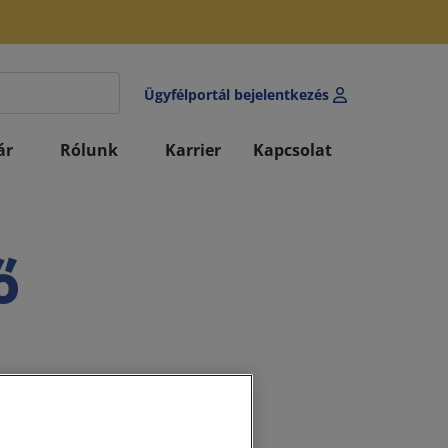
Ügyfélportál bejelentkezés
ár
Rólunk
Karrier
Kapcsolat
ő