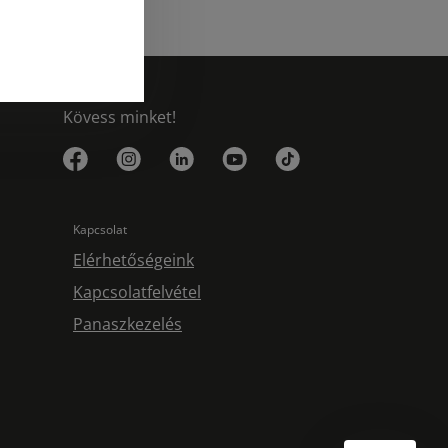
Kövess minket!
Kapcsolat
Elérhetőségeink
Kapcsolatfelvétel
Panaszkezelés