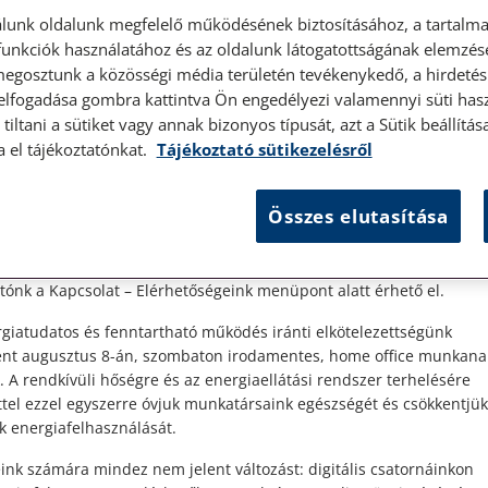
lunk oldalunk megfelelő működésének biztosításához, a tartalma
unkciók használatához és az oldalunk látogatottságának elemzésé
megosztunk a közösségi média területén tevékenykedő, a hirdetési
 elfogadása gombra kattintva Ön engedélyezi valamennyi süti hasz
élyes ügyfélfogadás
tiltani a sütiket vagy annak bizonyos típusát, azt a Sütik beállít
a el tájékoztatónkat.
Tájékoztató sütikezelésről
t Ügyfeleink!
Összes elutasítása
es ügyfélszolgálatunk telefonon történő előzetes időpontegyeztet
g,
zerdai napokon érhető el.
b
 1087 Budapest, Hungária körút 30/A. 8. emelet. Pontos megközelí
ónk a Kapcsolat – Elérhetőségeink menüpont alatt érhető el.
giatudatos és fenntartható működés iránti elkötelezettségünk
ént augusztus 8-án, szombaton irodamentes, home office munkana
. A rendkívüli hőségre és az energiaellátási rendszer terhelésére
ttel ezzel egyszerre óvjuk munkatársaink egészségét és csökkentjük
k energiafelhasználását.
ink számára mindez nem jelent változást: digitális csatornáinkon