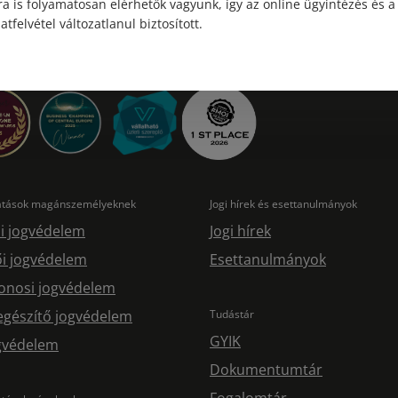
a is folyamatosan elérhetők vagyunk, így az online ügyintézés és a
atfelvétel változatlanul biztosított.
tatások magánszemélyeknek
Jogi hírek és esettanulmányok
i jogvédelem
Jogi hírek
i jogvédelem
Esettanulmányok
onosi jogvédelem
egészítő jogvédelem
Tudástár
GYIK
ogvédelem
Dokumentumtár
Fogalomtár