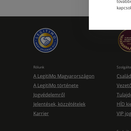
továbbr
kapcsol
Rólunk
Szolgál
A LegitiMo Magyarországon
Család
A LegitiMo története
Vezető
Jogvédelemről
Tulajd
Jelentések, közzétételek
HÍD ki
Karrier
VIP j