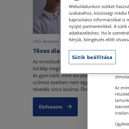
Weboldalunkon sütiket haszná
szabásához, közösségi média f
kapcsolatos információkat is 
nyújtó partnereinkkel. A sütik
Szem
adatkezeléshez. Ha le szeretné 
Kérjük, böngészés előtt olvass
2022. december 6. • dr. Gombolai Éva
Tisztel
Téves diagnózis – mit tehetek?
Sütik beállítása
Személy
Az orvostudomány fejlődésével sok betegsé
után, s
kórkép megállapítása lényegesen egyszerűb
Címünk:
és gyorsabb, mint korábban. Ennek ellenére
útmutat
számos esetben nem egyszerű, sajnos a
Az ener
tévedés sincs kizárva. Önmagá...
részek
tartunk
Elolvasom
tekinte
irodáin
Ügyfele