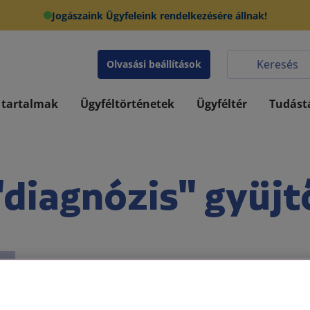
Jogászaink Ügyfeleink rendelkezésére állnak!
Olvasási beállítások
 tartalmak
Ügyféltörténetek
Ügyféltér
Tudást
"diagnózis" gyüjt