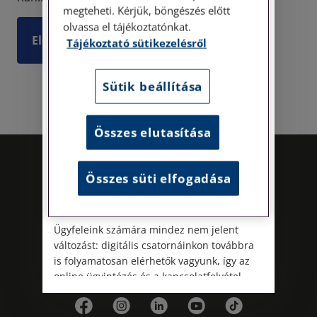
Címünk: 1087 Budapest, Hungária körút
megteheti. Kérjük, böngészés előtt
30/A. 8. emelet. Pontos megközelítési
olvassa el tájékoztatónkat.
útmutatónk a Kapcsolat – Elérhetőségeink
Elolvasom
Tájékoztató sütikezelésről
menüpont alatt érhető el.
Az energiatudatos és fenntartható
Sütik beállítása
működés iránti elkötelezettségünk
részeként augusztus 8-án, szombaton
irodamentes, home office munkanapot
Összes elutasítása
tartunk. A rendkívüli hőségre és az
energiaellátási rendszer terhelésére
tekintettel ezzel egyszerre óvjuk
Összes süti elfogadása
munkatársaink egészségét és csökkentjük
irodáink energiafelhasználását.
Ügyfeleink számára mindez nem jelent
változást: digitális csatornáinkon továbbra
is folyamatosan elérhetők vagyunk, így az
Kövess minket!
online ügyintézés és a kapcsolatfelvétel
változatlanul biztosított.