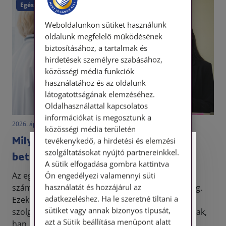
Egészségügy
Weboldalunkon sütiket használunk
oldalunk megfelelő működésének
biztosításához, a tartalmak és
hirdetések személyre szabásához,
közösségi média funkciók
használatához és az oldalunk
látogatottságának elemzéséhez.
Oldalhasználattal kapcsolatos
információkat is megosztunk a
2026. április 8. • dr. Novák Katalin Orsolya
közösségi média területén
Milyen ügyekben fordulhatsz a
tevékenykedő, a hirdetési és elemzési
Személyes ügyfélfogadás
szolgáltatásokat nyújtó partnereinkkel.
betegjogi képviselőhöz?
A sütik elfogadása gombra kattintva
Tisztelt Ügyfeleink!
Az egészségügyi ellátás során minden beteget
Ön engedélyezi valamennyi süti
használatát és hozzájárul az
számos, törvényben biztosított betegjog illet meg.
Személyes ügyfélszolgálatunk telefonon
adatkezeléshez. Ha le szeretné tiltani a
Ezek a jogok nem csak „papíron léteznek”: azt
történő előzetes időpontegyeztetés után,
sütiket vagy annak bizonyos típusát,
szolgálják, hogy ne érezd magad kiszolgáltatottnak,
szerdai napokon érhető el.
azt a Sütik beállítása menüpont alatt
han...