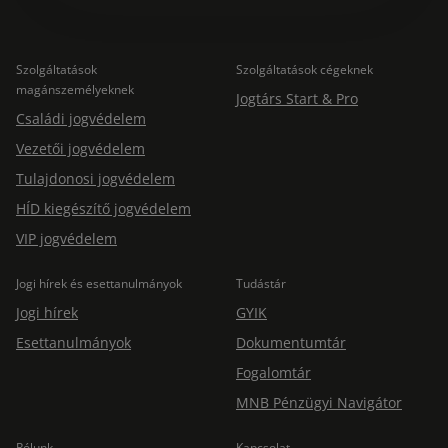
Szolgáltatások
Szolgáltatások cégeknek
magánszemélyeknek
Jogtárs Start & Pro
Családi jogvédelem
Vezetői jogvédelem
Tulajdonosi jogvédelem
HÍD kiegészítő jogvédelem
VIP jogvédelem
Jogi hírek és esettanulmányok
Tudástár
Jogi hírek
GYIK
Esettanulmányok
Dokumentumtár
Fogalomtár
MNB Pénzügyi Navigátor
Rólunk
Kapcsolat