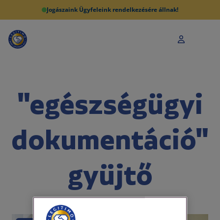
Jogászaink Ügyfeleink rendelkezésére állnak!
"egészségügyi
dokumentáció"
gyüjtő