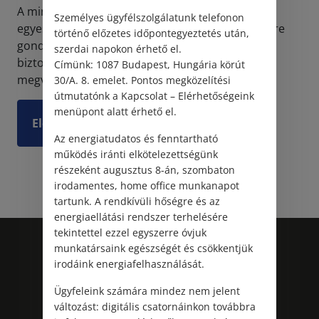
A mindennapokban gyakorta találkozhatunk
Személyes ügyfélszolgálatunk telefonon
egyesületekkel, elég, ha csak a sportegyesületekre
történő előzetes időpontegyeztetés után,
gondolunk. Az Alaptörvény által elismert és
szerdai napokon érhető el.
biztosított egyesülési jog alapvető gyakorlati
Címünk: 1087 Budapest, Hungária körút
megvalósulása ...
30/A. 8. emelet. Pontos megközelítési
útmutatónk a Kapcsolat – Elérhetőségeink
menüpont alatt érhető el.
Elolvasom
Az energiatudatos és fenntartható
működés iránti elkötelezettségünk
részeként augusztus 8-án, szombaton
irodamentes, home office munkanapot
tartunk. A rendkívüli hőségre és az
energiaellátási rendszer terhelésére
tekintettel ezzel egyszerre óvjuk
munkatársaink egészségét és csökkentjük
irodáink energiafelhasználását.
Ügyfeleink számára mindez nem jelent
változást: digitális csatornáinkon továbbra