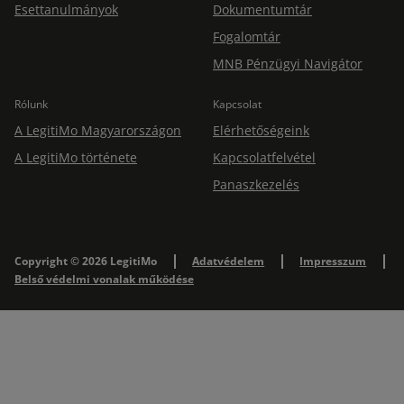
Esettanulmányok
Dokumentumtár
Fogalomtár
MNB Pénzügyi Navigátor
Rólunk
Kapcsolat
A LegitiMo Magyarországon
Elérhetőségeink
A LegitiMo története
Kapcsolatfelvétel
Panaszkezelés
Copyright © 2026 LegitiMo
Adatvédelem
Impresszum
Belső védelmi vonalak működése