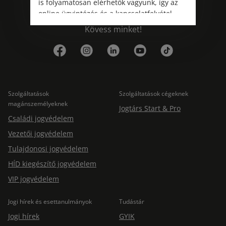
is folyamatosan elérhetők vagyunk, így az
online ügyintézés és a kapcsolatfelvétel
változatlanul biztosított.
Kövess minket!
Szolgáltatások
Szolgáltatások cégeknek
magánszemélyeknek
Jogtárs Start & Pro
Családi jogvédelem
Vezetői jogvédelem
Tulajdonosi jogvédelem
HÍD kiegészítő jogvédelem
VIP jogvédelem
Jogi hírek és esettanulmányok
Tudástár
Jogi hírek
GYIK