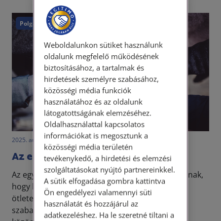
Polgári törvénykönyv
Weboldalunkon sütiket használunk
oldalunk megfelelő működésének
biztosításához, a tartalmak és
hirdetések személyre szabásához,
közösségi média funkciók
használatához és az oldalunk
látogatottságának elemzéséhez.
Oldalhasználattal kapcsolatos
információkat is megosztunk a
2025. augusztus 26. • dr. Novák Katalin Orsolya
közösségi média területén
Az egyesületek jogi szabályozása
tevékenykedő, a hirdetési és elemzési
szolgáltatásokat nyújtó partnereinkkel.
Az egyesület az egyik legegyszerűbb formája annak,
A sütik elfogadása gombra kattintva
hogy barátainkkal közösen megvalósítsuk
Ön engedélyezi valamennyi süti
ötleteinket, szervezett keretek között töltsük a
használatát és hozzájárul az
szabadidőnket vagy tegyünk valami jót a helyi
adatkezeléshez. Ha le szeretné tiltani a