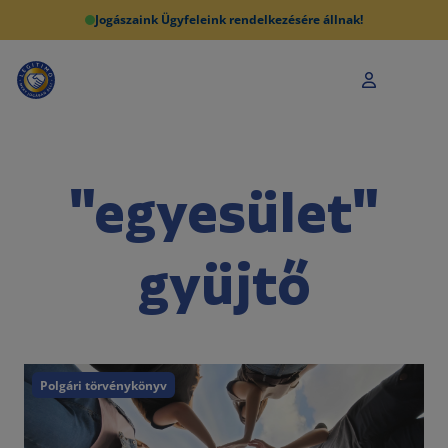
Jogászaink Ügyfeleink rendelkezésére állnak!
"egyesület"
gyüjtő
Polgári törvénykönyv