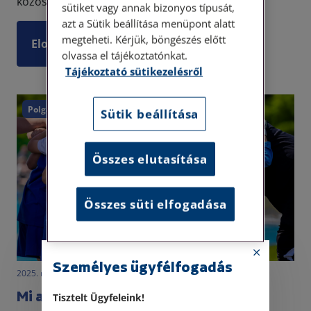
közösségért...
sütiket vagy annak bizonyos típusát,
azt a Sütik beállítása menüpont alatt
megteheti. Kérjük, böngészés előtt
Elolvasom
olvassa el tájékoztatónkat.
Tájékoztató sütikezelésről
Polgári törvénykönyv
Sütik beállítása
Összes elutasítása
Összes süti elfogadása
Személyes ügyfélfogadás
2025. március 12. • LegitiMoadmin
Mi az az egyesület?
Tisztelt Ügyfeleink!