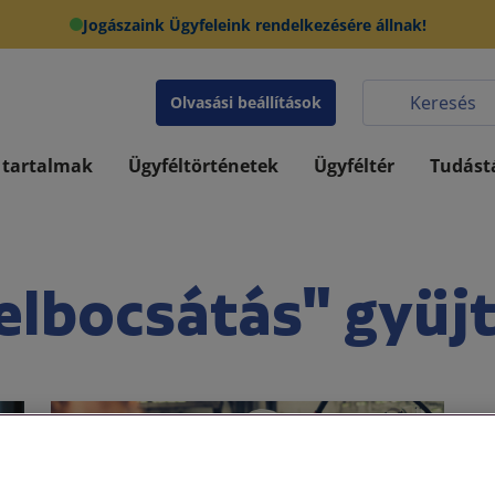
Jogászaink Ügyfeleink rendelkezésére állnak!
Olvasási beállítások
 tartalmak
Ügyféltörténetek
Ügyféltér
Tudást
elbocsátás" gyüj
Munkajog