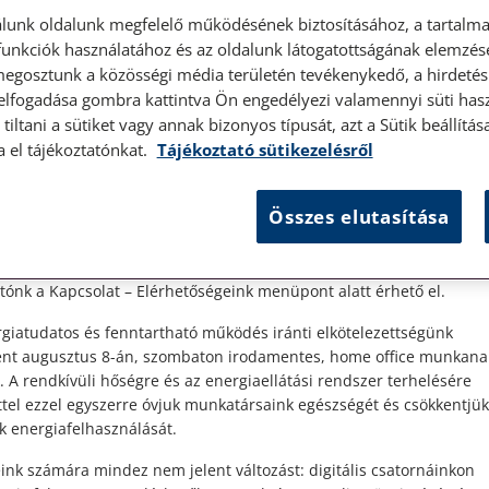
lunk oldalunk megfelelő működésének biztosításához, a tartalma
unkciók használatához és az oldalunk látogatottságának elemzésé
megosztunk a közösségi média területén tevékenykedő, a hirdetési
 elfogadása gombra kattintva Ön engedélyezi valamennyi süti hasz
élyes ügyfélfogadás
tiltani a sütiket vagy annak bizonyos típusát, azt a Sütik beállít
a el tájékoztatónkat.
Tájékoztató sütikezelésről
2023. január 3. • LegitiMoadmin
t Ügyfeleink!
Felmondás, vagy elbocsátás?
Összes elutasítása
es ügyfélszolgálatunk telefonon történő előzetes időpontegyeztet
Ügyfelünk folyamatosan romló egészségi
zerdai napokon érhető el.
n
állapota miatt munkáját már nehezen tudta
 1087 Budapest, Hungária körút 30/A. 8. emelet. Pontos megközelí
ellátni, üzemorvosi minősítései időről-időre
ónk a Kapcsolat – Elérhetőségeink menüpont alatt érhető el.
rosszabbak voltak, munkáltatója mégsem
giatudatos és fenntartható működés iránti elkötelezettségünk
bocsátotta el őt.
ént augusztus 8-án, szombaton irodamentes, home office munkana
. A rendkívüli hőségre és az energiaellátási rendszer terhelésére
Elolvasom
ttel ezzel egyszerre óvjuk munkatársaink egészségét és csökkentjük
k energiafelhasználását.
ink számára mindez nem jelent változást: digitális csatornáinkon