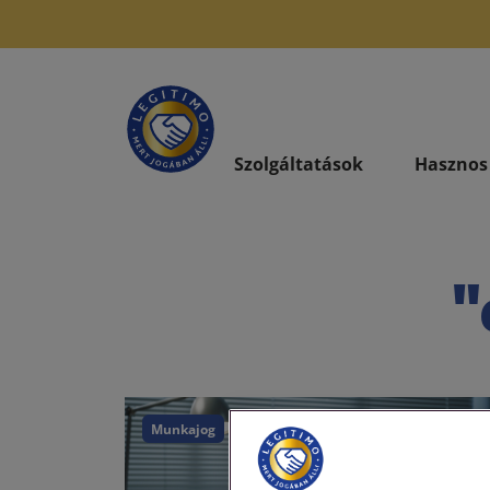
Szolgáltatások
Hasznos
"
Munkajog