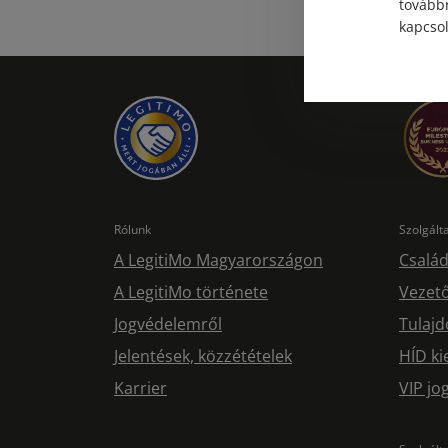
továbbr
kapcsol
Rólunk
Szolgál
A LegitiMo Magyarországon
Család
A LegitiMo története
Vezető
Jogvédelemről
Tulajd
Jelentések, közzétételek
HÍD ki
Karrier
VIP j