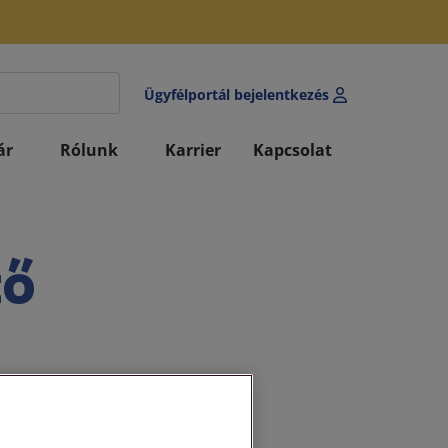
Ügyfélportál bejelentkezés
ár
Rólunk
Karrier
Kapcsolat
tő