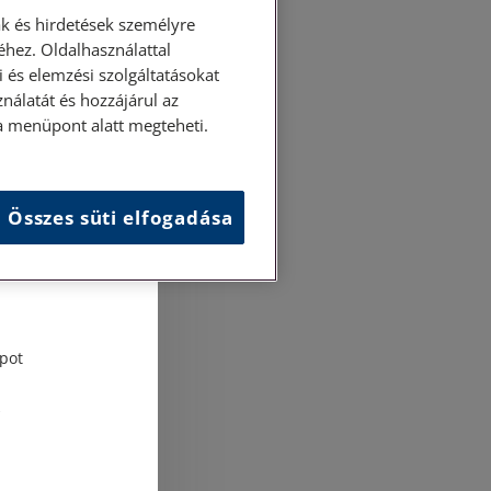
k és hirdetések személyre
hez. Oldalhasználattal
 és elemzési szolgáltatásokat
nálatát és hozzájárul az
ása menüpont alatt megteheti.
Összes süti elfogadása
és
tési
pot