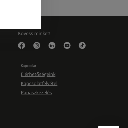
Kövess minket!
Kapcsolat
Elérhetőségeink
Kapcsolatfelvétel
Panaszkezelés