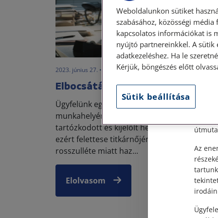
Weboldalunkon sütiket haszná
szabásához, közösségi média f
kapcsolatos információkat is 
nyújtó partnereinkkel. A sütik
Szem
adatkezeléshez. Ha le szeretné 
Kérjük, böngészés előtt olvass
2023. június 27. • LegitiMoadmin
Tisztel
Elbocsátás a tudtunk nélkül
Sütik beállítása
Személy
Ügyfelünk egy pénteki napon rosszul lett a
után, s
munkahelyén. Mivel a felettese szabadságo
Címünk:
tartózkodott és kijelölt helyettese nem volt,
útmutat
ezért felettese titkárnőjének jelezte, hogy
Az ener
rosszulléte miatt haz...
részek
tartunk
Elolvasom
tekinte
irodáin
Ügyfele