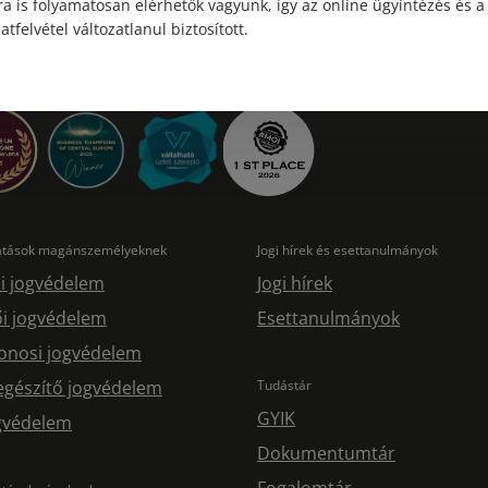
a is folyamatosan elérhetők vagyunk, így az online ügyintézés és a
atfelvétel változatlanul biztosított.
tatások magánszemélyeknek
Jogi hírek és esettanulmányok
i jogvédelem
Jogi hírek
i jogvédelem
Esettanulmányok
onosi jogvédelem
egészítő jogvédelem
Tudástár
GYIK
ogvédelem
Dokumentumtár
Fogalomtár