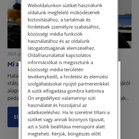
Weboldalunkon sütiket használunk
oldalunk megfelelő működésének
biztosításához, a tartalmak és
hirdetések személyre szabásához,
közösségi média funkciók
használatához és az oldalunk
látogatottságának elemzéséhez.
2023. június 13. • LegitiMoadmin
Oldalhasználattal kapcsolatos
információkat is megosztunk a
Mi az a státusztörvény?
közösségi média területén
Személyes ügyfélfogadás
Hatalmas port kavart a Kormány által benyújtott
tevékenykedő, a hirdetési és elemzési
státusztörvény-tervezet, ami 2024. január 1. napjától
szolgáltatásokat nyújtó partnereinkkel.
Tisztelt Ügyfeleink!
alapvetően átalakítaná a köznevelésben dolgozó
A sütik elfogadása gombra kattintva
pedagógusok munkajogi helyzetét, valamint a szak...
Ön engedélyezi valamennyi süti
Személyes ügyfélszolgálatunk telefonon
használatát és hozzájárul az
történő előzetes időpontegyeztetés után,
adatkezeléshez. Ha le szeretné tiltani a
szerdai napokon érhető el.
Elolvasom
sütiket vagy annak bizonyos típusát,
Címünk: 1087 Budapest, Hungária körút
azt a Sütik beállítása menüpont alatt
30/A. 8. emelet. Pontos megközelítési
megteheti. Kérjük, böngészés előtt
útmutatónk a Kapcsolat – Elérhetőségeink