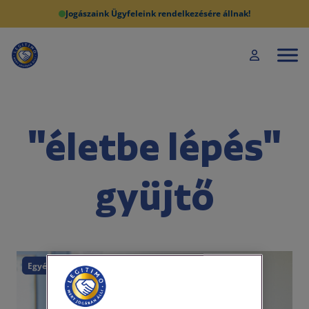
Jogászaink Ügyfeleink rendelkezésére állnak!
"életbe lépés"
gyüjtő
Egyéb