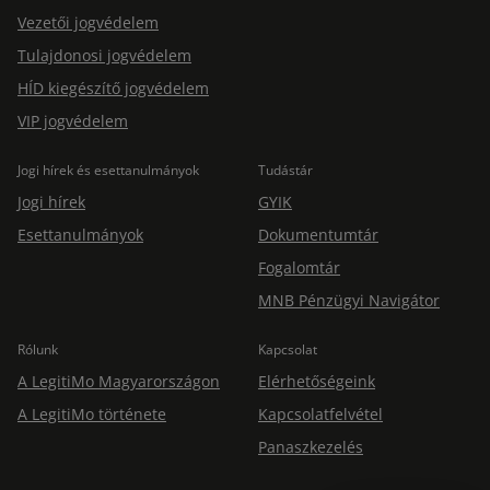
Vezetői jogvédelem
Tulajdonosi jogvédelem
HÍD kiegészítő jogvédelem
VIP jogvédelem
Jogi hírek és esettanulmányok
Tudástár
Jogi hírek
GYIK
Esettanulmányok
Dokumentumtár
Fogalomtár
MNB Pénzügyi Navigátor
Rólunk
Kapcsolat
A LegitiMo Magyarországon
Elérhetőségeink
A LegitiMo története
Kapcsolatfelvétel
Panaszkezelés