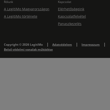
Rólunk
Kapcsolat
A LegitiMo Magyarországon
Elérhetőségeink
A LegitiMo története
Kapcsolatfelvétel
Panaszkezelés
Copyright © 2026 LegitiMo
Adatvédelem
Impresszum
Belső védelmi vonalak működése