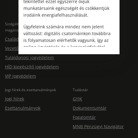
tekintettel ezzel egyszerre óvjuk
munkatársaink egészségét és csökkentjük
irodáink energiafelhasználását.
Szolgáltatások
Szolgáltatások cégeknek
Ügyfeleink számára mindez nem jelent
magánszemélyeknek
Jogtárs Start & Pro
változást: digitális csatornáinkon továbbra
Családi jogvédelem
is folyamatosan elérhetők vagyunk, így az
online ügyintézés és a kapcsolatfelvétel
Vezetői jogvédelem
változatlanul biztosított.
Tulajdonosi jogvédelem
HÍD kiegészítő jogvédelem
VIP jogvédelem
Jogi hírek és esettanulmányok
Tudástár
Jogi hírek
GYIK
Esettanulmányok
Dokumentumtár
Fogalomtár
MNB Pénzügyi Navigátor