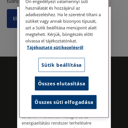
tudni: ez nem feltétlenül jogsértés. A jogs...
Ön engedélyezi valamennyi süti
használatát és hozzájárul az
adatkezeléshez. Ha le szeretné tiltani a
Személyes ügyfélfogadás
Elolvasom
sütiket vagy annak bizonyos típusát,
azt a Sütik beállítása menüpont alatt
Tisztelt Ügyfeleink!
megteheti. Kérjük, böngészés előtt
olvassa el tájékoztatónkat.
Személyes ügyfélszolgálatunk telefonon
Tájékoztató sütikezelésről
történő előzetes időpontegyeztetés után,
szerdai napokon érhető el.
Címünk: 1087 Budapest, Hungária körút
Sütik beállítása
30/A. 8. emelet. Pontos megközelítési
útmutatónk a Kapcsolat – Elérhetőségeink
menüpont alatt érhető el.
Összes elutasítása
Az energiatudatos és fenntartható
működés iránti elkötelezettségünk
Összes süti elfogadása
részeként augusztus 8-án, szombaton
irodamentes, home office munkanapot
Kövess minket!
tartunk. A rendkívüli hőségre és az
energiaellátási rendszer terhelésére