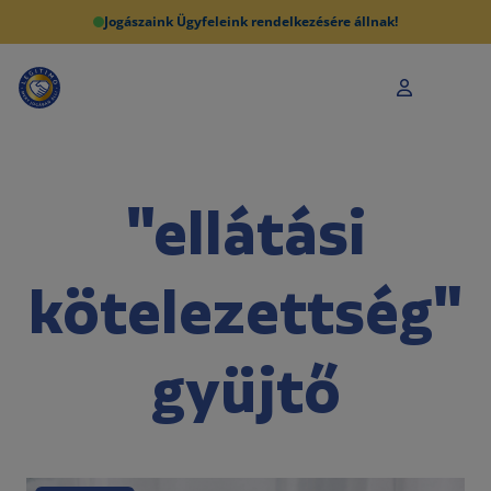
Jogászaink Ügyfeleink rendelkezésére állnak!
"ellátási
kötelezettség"
gyüjtő