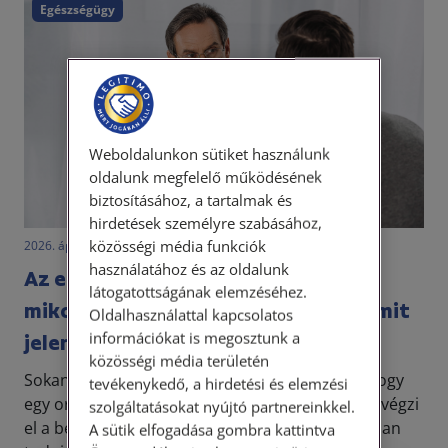
Egészségügy
Weboldalunkon sütiket használunk
oldalunk megfelelő működésének
biztosításához, a tartalmak és
hirdetések személyre szabásához,
közösségi média funkciók
2026. április 14. • dr. Novák Katalin Orsolya
használatához és az oldalunk
Az ellátás megtagadásának joga –
látogatottságának elemzéséhez.
mikor mondhat nemet az orvos, és mit
Oldalhasználattal kapcsolatos
információkat is megosztunk a
jelent ez számodra?
közösségi média területén
Sokan meglepődnek, amikor azt tapasztalják, hogy
tevékenykedő, a hirdetési és elemzési
egy orvos nem vállalja az ellátásukat, vagy nem végzi
szolgáltatásokat nyújtó partnereinkkel.
el a beteg által kért beavatkozást. Fontos azonban
A sütik elfogadása gombra kattintva