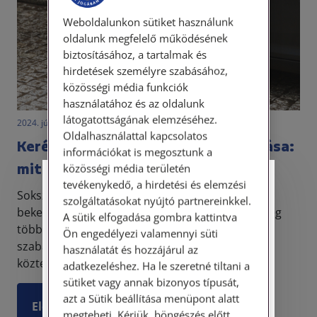
Weboldalunkon sütiket használunk
oldalunk megfelelő működésének
biztosításához, a tartalmak és
hirdetések személyre szabásához,
közösségi média funkciók
használatához és az oldalunk
látogatottságának elemzéséhez.
2024. június 6. • LegitiMoadmin
Oldalhasználattal kapcsolatos
Kerékbilincs jogszerűtlen alkalmazása:
információkat is megosztunk a
mit tehetünk?
közösségi média területén
tevékenykedő, a hirdetési és elemzési
Személyes ügyfélfogadás
Sokszor olvasható települési portálokon, hogy
szolgáltatásokat nyújtó partnereinkkel.
bekeményítenek, és a megszokotthoz képest még
A sütik elfogadása gombra kattintva
Tisztelt Ügyfeleink!
többször fogják kerékbilinccsel „megszórni” a
Ön engedélyezi valamennyi süti
szabálytalanul megálló gépjárműveket. A
használatát és hozzájárul az
Személyes ügyfélszolgálatunk telefonon
közterületfelügyelő...
történő előzetes időpontegyeztetés után,
adatkezeléshez. Ha le szeretné tiltani a
szerdai napokon érhető el.
sütiket vagy annak bizonyos típusát,
Címünk: 1087 Budapest, Hungária körút
azt a Sütik beállítása menüpont alatt
Elolvasom
30/A. 8. emelet. Pontos megközelítési
megteheti. Kérjük, böngészés előtt