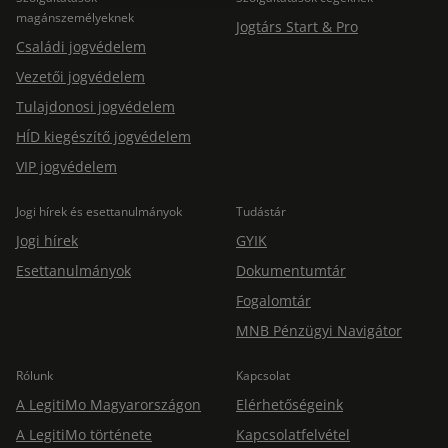
magánszemélyeknek
Jogtárs Start & Pro
Családi jogvédelem
Vezetői jogvédelem
Tulajdonosi jogvédelem
HÍD kiegészítő jogvédelem
VIP jogvédelem
Jogi hírek és esettanulmányok
Tudástár
Jogi hírek
GYIK
Esettanulmányok
Dokumentumtár
Fogalomtár
MNB Pénzügyi Navigátor
Rólunk
Kapcsolat
A LegitiMo Magyarországon
Elérhetőségeink
A LegitiMo története
Kapcsolatfelvétel