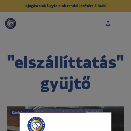
Jogászaink Ügyfeleink rendelkezésére állnak!
"elszállíttatás"
gyüjtő
Közlekedés
Közlekedési szabálysértés
Parkolás