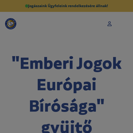
Jogászaink Ügyfeleink rendelkezésére állnak!
"Emberi Jogok
Európai
Bírósága"
gyüjtő