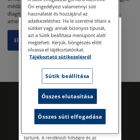
médiában. A jogásznál tavaly augusztusban
Ön engedélyezi valamennyi süti
diagnosztizáltak ALS-t, motoneuron-betegséget,
használatát és hozzájárul az
adatkezeléshez. Ha le szeretné tiltani a
amelyb...
sütiket vagy annak bizonyos típusát,
Személyes ügyfélfogadás
azt a Sütik beállítása menüpont alatt
Elolvasom
megteheti. Kérjük, böngészés előtt
Tisztelt Ügyfeleink!
olvassa el tájékoztatónkat.
Tájékoztató sütikezelésről
Személyes ügyfélszolgálatunk telefonon
történő előzetes időpontegyeztetés után,
szerdai napokon érhető el.
Sütik beállítása
Címünk: 1087 Budapest, Hungária körút
30/A. 8. emelet. Pontos megközelítési
útmutatónk a Kapcsolat – Elérhetőségeink
Összes elutasítása
menüpont alatt érhető el.
Az energiatudatos és fenntartható
Összes süti elfogadása
működés iránti elkötelezettségünk
részeként augusztus 8-án, szombaton
irodamentes, home office munkanapot
tartunk. A rendkívüli hőségre és az