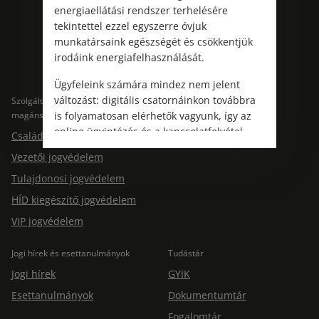
Kövess minket!
energiaellátási rendszer terhelésére
tekintettel ezzel egyszerre óvjuk
munkatársaink egészségét és csökkentjük
irodáink energiafelhasználását.
Ügyfeleink számára mindez nem jelent
változást: digitális csatornáinkon továbbra
Szolgáltatások
Szolgáltatások cégeknek
magánszemélyeknek
is folyamatosan elérhetők vagyunk, így az
Jogtárs Start & Pro
online ügyintézés és a kapcsolatfelvétel
Családi jogvédelem
változatlanul biztosított.
Vezetői jogvédelem
Tulajdonosi jogvédelem
HÍD kiegészítő jogvédelem
VIP jogvédelem
Jogi hírek és esettanulmányok
Tudástár
Jogi hírek
GYIK
Esettanulmányok
Dokumentumtár
Fogalomtár