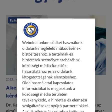
Egészségügy
Weboldalunkon sütiket használunk
oldalunk megfelelő működésének
biztosításához, a tartalmak és
hirdetések személyre szabásához,
közösségi média funkciók
használatához és az oldalunk
látogatottságának elemzéséhez.
2023. november 6. • LegitiMoadmin
Oldalhasználattal kapcsolatos
A kegyes halál, avagy az eutanázia
információkat is megosztunk a
közösségi média területén
kérdésköre
tevékenykedő, a hirdetési és elemzési
Dr. Karsai Dániel ügyvéd, alkotmányjogász ügye az
szolgáltatásokat nyújtó partnereinkkel.
elmúlt hetekben szinte futótűzként terjedt a magyar
A sütik elfogadása gombra kattintva