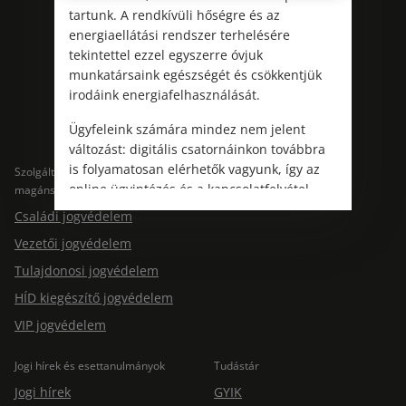
tartunk. A rendkívüli hőségre és az
energiaellátási rendszer terhelésére
tekintettel ezzel egyszerre óvjuk
Kövess minket!
munkatársaink egészségét és csökkentjük
irodáink energiafelhasználását.
Ügyfeleink számára mindez nem jelent
változást: digitális csatornáinkon továbbra
is folyamatosan elérhetők vagyunk, így az
Szolgáltatások
Szolgáltatások cégeknek
online ügyintézés és a kapcsolatfelvétel
magánszemélyeknek
Jogtárs Start & Pro
változatlanul biztosított.
Családi jogvédelem
Vezetői jogvédelem
Tulajdonosi jogvédelem
HÍD kiegészítő jogvédelem
VIP jogvédelem
Jogi hírek és esettanulmányok
Tudástár
Jogi hírek
GYIK