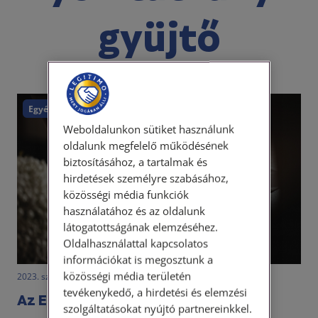
gyüjtő
Egyéb
Weboldalunkon sütiket használunk
oldalunk megfelelő működésének
biztosításához, a tartalmak és
hirdetések személyre szabásához,
közösségi média funkciók
használatához és az oldalunk
látogatottságának elemzéséhez.
Oldalhasználattal kapcsolatos
információkat is megosztunk a
közösségi média területén
2023. szeptember 18. • LegitiMoadmin
tevékenykedő, a hirdetési és elemzési
Az Európai Baleseti Bejelentő
szolgáltatásokat nyújtó partnereinkkel.