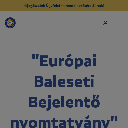
Jogászaink Ügyfeleink rendelkezésére állnak!
"Európai
Baleseti
Bejelentő
nyomtatvány"