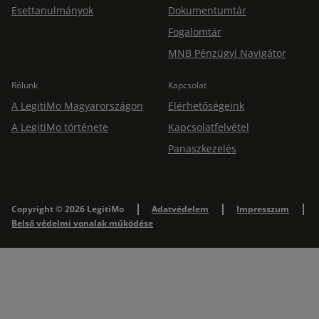
Esettanulmányok
Dokumentumtár
Fogalomtár
MNB Pénzügyi Navigátor
Rólunk
Kapcsolat
A LegitiMo Magyarországon
Elérhetőségeink
A LegitiMo története
Kapcsolatfelvétel
Panaszkezelés
Copyright © 2026 LegitiMo
Adatvédelem
Impresszum
Belső védelmi vonalak működése