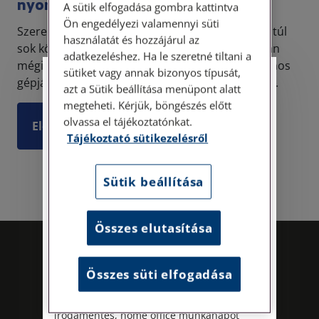
nyomtatványról
A sütik elfogadása gombra kattintva
Ön engedélyezi valamennyi süti
Szerencsére a legtöbb embert élete során nem túl
használatát és hozzájárul az
sok közlekedési baleset éri. A legtöbben azonban
adatkezeléshez. Ha le szeretné tiltani a
mégis hallottuk már a „betétlap” kifejezést, számos
sütiket vagy annak bizonyos típusát,
gépjármű vezető pedig biztosan tartott is már i...
Személyes ügyfélfogadás
azt a Sütik beállítása menüpont alatt
megteheti. Kérjük, böngészés előtt
Tisztelt Ügyfeleink!
olvassa el tájékoztatónkat.
Elolvasom
Tájékoztató sütikezelésről
Személyes ügyfélszolgálatunk telefonon
történő előzetes időpontegyeztetés után,
szerdai napokon érhető el.
Sütik beállítása
Címünk: 1087 Budapest, Hungária körút
30/A. 8. emelet. Pontos megközelítési
útmutatónk a Kapcsolat – Elérhetőségeink
Összes elutasítása
menüpont alatt érhető el.
Az energiatudatos és fenntartható
Összes süti elfogadása
működés iránti elkötelezettségünk
részeként augusztus 8-án, szombaton
irodamentes, home office munkanapot