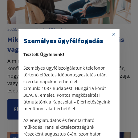
2023. augusztus 2. • LegitiMoadmin
Mikor tegyek feljelentést rágalmazás
Személyes ügyfélfogadás
vagy becsületsértés miatt?
Tisztelt Ügyfeleink!
A mindennapokban gyakran előfordulnak
konfliktusos helyzetek. Mindenkivel előfordult már,
Személyes ügyfélszolgálatunk telefonon
történő előzetes időpontegyeztetés után,
hogy idegesítette a szomszédból átszűrődő buli zaja,
szerdai napokon érhető el.
vagy kéretlen szavakat vágtak a fejéhez. Ezek az
Címünk: 1087 Budapest, Hungária körút
esete...
30/A. 8. emelet. Pontos megközelítési
útmutatónk a Kapcsolat – Elérhetőségeink
menüpont alatt érhető el.
Elolvasom
Az energiatudatos és fenntartható
működés iránti elkötelezettségünk
részeként augusztus 8-án, szombaton