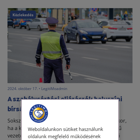
Közlekedés
2024. október 17. • LegitiMoadmin
A szabálysértési eljárásról: helyszíni
bírság és feljelentés
Sokszor merül fel a kérdés, hogy mi történik akkor,
ha a közlekedési szabályszegéssel érintett jármű
Weboldalunkon sütiket használunk
vezetője a helyszíni intézkedés során a helyszíni
oldalunk megfelelő működésének