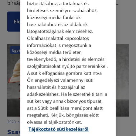
bírságot nem fogadja el – vagy éppen elfogadja...
biztosításához, a tartalmak és
hirdetések személyre szabásához,
közösségi média funkciók
Elolvasom
használatához és az oldalunk
látogatottságának elemzéséhez.
Oldalhasználattal kapcsolatos
információkat is megosztunk a
Egyéb
közösségi média területén
tevékenykedő, a hirdetési és elemzési
szolgáltatásokat nyújtó partnereinkkel.
A sütik elfogadása gombra kattintva
Ön engedélyezi valamennyi süti
használatát és hozzájárul az
adatkezeléshez. Ha le szeretné tiltani a
sütiket vagy annak bizonyos típusát,
azt a Sütik beállítása menüpont alatt
megteheti. Kérjük, böngészés előtt
olvassa el tájékoztatónkat.
2023. augusztus 11. • LegitiMoadmin
Tájékoztató sütikezelésről
Szavak, amiket szinonimaként