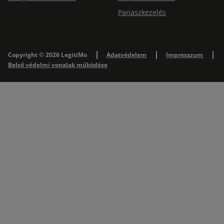
Panaszkezelés
Copyright © 2026 LegitiMo
Adatvédelem
Impresszum
Belső védelmi vonalak működése