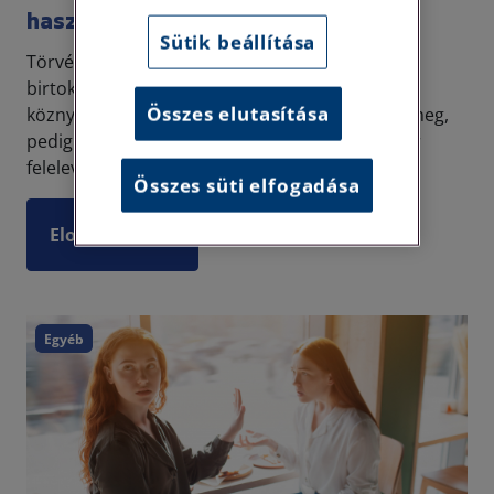
használsz, pedig nem kéne…
Sütik beállítása
Törvény/rendelet, jogász/ügyvéd,
birtokos/tulajdonos, csak pár kifejezés, amik a
Összes elutasítása
köznyelvben egymás szinonimáiként jelennek meg,
pedig mást jelentenek. Korábbi cikkünkben már
felelevenítettünk néhá...
Összes süti elfogadása
Elolvasom
Egyéb