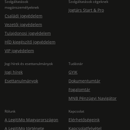
Szolgáltatások
Szolgáltatások cégeknek
magánszemélyeknek
Jogtárs Start & Pro
Családi jogvédelem
Vezetői jogvédelem
Tulajdonosi jogvédelem
HÍD kiegészítő jogvédelem
VIP jogvédelem
Jogi hírek és esettanulmányok
Tudástár
Jogi hírek
GYIK
Esettanulmányok
Dokumentumtár
Fogalomtár
MNB Pénzügyi Navigátor
Rólunk
Kapcsolat
A LegitiMo Magyarországon
Elérhetőségeink
A LegitiMo története
Kapcsolatfelvétel