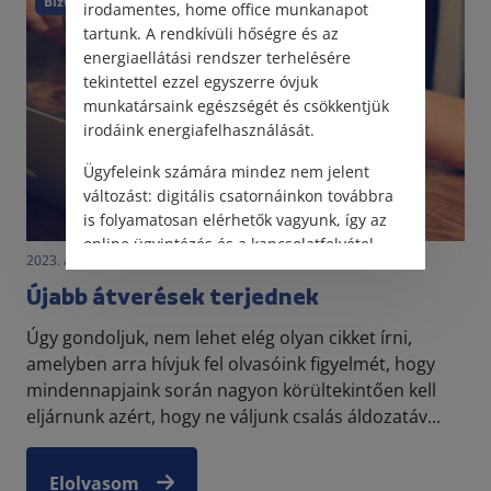
Biztonság
irodamentes, home office munkanapot
tartunk. A rendkívüli hőségre és az
energiaellátási rendszer terhelésére
tekintettel ezzel egyszerre óvjuk
munkatársaink egészségét és csökkentjük
irodáink energiafelhasználását.
Ügyfeleink számára mindez nem jelent
változást: digitális csatornáinkon továbbra
is folyamatosan elérhetők vagyunk, így az
online ügyintézés és a kapcsolatfelvétel
2023. április 4. • LegitiMoadmin
változatlanul biztosított.
Újabb átverések terjednek
Úgy gondoljuk, nem lehet elég olyan cikket írni,
amelyben arra hívjuk fel olvasóink figyelmét, hogy
mindennapjaink során nagyon körültekintően kell
eljárnunk azért, hogy ne váljunk csalás áldozatáv...
Elolvasom