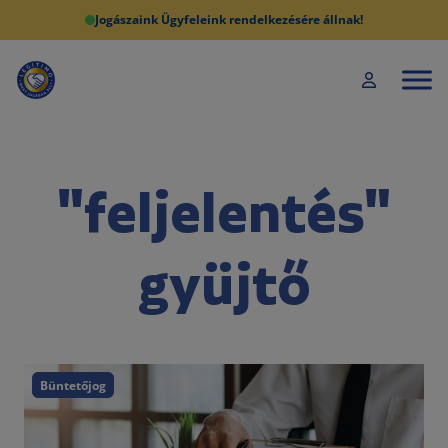
Jogászaink Ügyfeleink rendelkezésére állnak!
"feljelentés"
gyüjtő
Büntetőjog