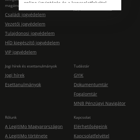
online ügyintézés és a kapcsolatfelvétel
magánszemélyeknek
Jogtárs Start & Pro
változatlanul biztosított.
Családi jogvédelem
Vezetői jogvédelem
Tulajdonosi jogvédelem
HÍD kiegészítő jogvédelem
VIP jogvédelem
Jogi hírek és esettanulmányok
Tudástár
Jogi hírek
GYIK
Esettanulmányok
Dokumentumtár
Fogalomtár
MNB Pénzügyi Navigátor
Rólunk
Kapcsolat
A LegitiMo Magyarországon
Elérhetőségeink
A LegitiMo története
Kapcsolatfelvétel