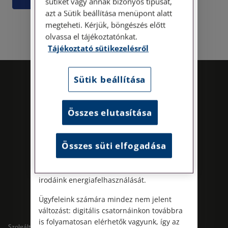
sütiket vagy annak bizonyos típusát,
Személyes ügyfélszolgálatunk telefonon
azt a Sütik beállítása menüpont alatt
történő előzetes időpontegyeztetés után,
megteheti. Kérjük, böngészés előtt
szerdai napokon érhető el.
olvassa el tájékoztatónkat.
Címünk: 1087 Budapest, Hungária körút
Tájékoztató sütikezelésről
30/A. 8. emelet. Pontos megközelítési
útmutatónk a Kapcsolat – Elérhetőségeink
menüpont alatt érhető el.
Sütik beállítása
Az energiatudatos és fenntartható
működés iránti elkötelezettségünk
Összes elutasítása
részeként augusztus 8-án, szombaton
irodamentes, home office munkanapot
tartunk. A rendkívüli hőségre és az
Összes süti elfogadása
energiaellátási rendszer terhelésére
tekintettel ezzel egyszerre óvjuk
Kövess minket!
munkatársaink egészségét és csökkentjük
irodáink energiafelhasználását.
Ügyfeleink számára mindez nem jelent
változást: digitális csatornáinkon továbbra
is folyamatosan elérhetők vagyunk, így az
Szolgáltatások
Szolgáltatások cégeknek