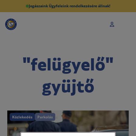
Jogászaink Ügyfeleink rendelkezésére állnak!
"felügyelő"
gyüjtő
Közlekedés
Parkolás