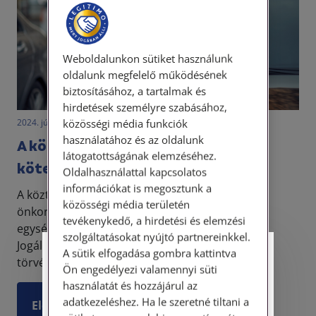
Weboldalunkon sütiket használunk
oldalunk megfelelő működésének
biztosításához, a tartalmak és
hirdetések személyre szabásához,
közösségi média funkciók
2024. június 5. • LegitiMoadmin
használatához és az oldalunk
A közterület-felügyelők jogairól és
látogatottságának elemzéséhez.
kötelezettségeiről
Oldalhasználattal kapcsolatos
információkat is megosztunk a
A közterület-felügyelet a települési
közösségi média területén
önkormányzathoz kötődő, önálló szervezeti
tevékenykedő, a hirdetési és elemzési
egységként működő rendvédelmi szerveződés.
szolgáltatásokat nyújtó partnereinkkel.
Jogállásáról, szervezetéről és feladatairól önálló
A sütik elfogadása gombra kattintva
Személyes ügyfélfogadás
törvény rendelkezik, jel...
Ön engedélyezi valamennyi süti
használatát és hozzájárul az
Tisztelt Ügyfeleink!
adatkezeléshez. Ha le szeretné tiltani a
Elolvasom