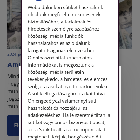
Weboldalunkon sütiket használunk
oldalunk megfelelő működésének
biztosításához, a tartalmak és
hirdetések személyre szabásához,
közösségi média funkciók
használatához és az oldalunk
látogatottságának elemzéséhez.
2024. január 2. • LegitiMoadmin
Oldalhasználattal kapcsolatos
A munkabér védelme
információkat is megosztunk a
közösségi média területén
Minden munkaviszony igen hangsúlyos kérdése,
Személyes ügyfélfogadás
tevékenykedő, a hirdetési és elemzési
hogy a munkáltató mikor, hogyan és mennyi
szolgáltatásokat nyújtó partnereinkkel.
munkabért fizet meg a munkavállalónak.
Tisztelt Ügyfeleink!
A sütik elfogadása gombra kattintva
Jogszabályaink azt a kérdést, hogy a mennyi a
Ön engedélyezi valamennyi süti
Személyes ügyfélszolgálatunk telefonon
munkavállaló munkabére, l...
használatát és hozzájárul az
történő előzetes időpontegyeztetés után,
adatkezeléshez. Ha le szeretné tiltani a
szerdai napokon érhető el.
sütiket vagy annak bizonyos típusát,
Elolvasom
Címünk: 1087 Budapest, Hungária körút
azt a Sütik beállítása menüpont alatt
30/A. 8. emelet. Pontos megközelítési
megteheti. Kérjük, böngészés előtt
útmutatónk a Kapcsolat – Elérhetőségeink