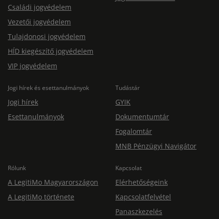
Családi jogvédelem
Vezetői jogvédelem
Tulajdonosi jogvédelem
HÍD kiegészítő jogvédelem
VIP jogvédelem
Jogi hírek és esettanulmányok
Tudástár
Jogi hírek
GYIK
Esettanulmányok
Dokumentumtár
Fogalomtár
MNB Pénzügyi Navigátor
Rólunk
Kapcsolat
A LegitiMo Magyarországon
Elérhetőségeink
A LegitiMo története
Kapcsolatfelvétel
Panaszkezelés