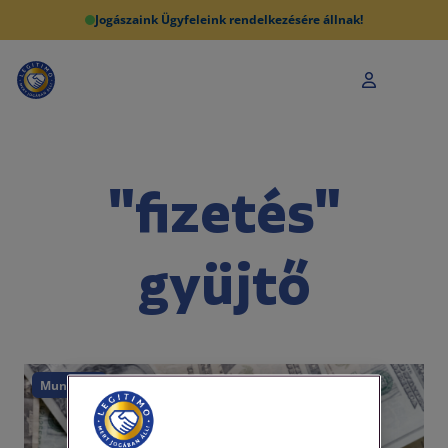
Jogászaink Ügyfeleink rendelkezésére állnak!
"fizetés"
gyüjtő
Munkajog