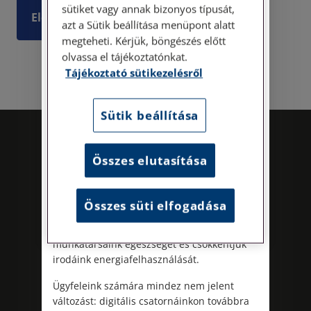
sütiket vagy annak bizonyos típusát,
Elolvasom
Személyes ügyfélszolgálatunk telefonon
azt a Sütik beállítása menüpont alatt
történő előzetes időpontegyeztetés után,
megteheti. Kérjük, böngészés előtt
szerdai napokon érhető el.
olvassa el tájékoztatónkat.
Címünk: 1087 Budapest, Hungária körút
Tájékoztató sütikezelésről
30/A. 8. emelet. Pontos megközelítési
útmutatónk a Kapcsolat – Elérhetőségeink
menüpont alatt érhető el.
Sütik beállítása
Az energiatudatos és fenntartható
működés iránti elkötelezettségünk
Összes elutasítása
részeként augusztus 8-án, szombaton
irodamentes, home office munkanapot
tartunk. A rendkívüli hőségre és az
Összes süti elfogadása
energiaellátási rendszer terhelésére
tekintettel ezzel egyszerre óvjuk
munkatársaink egészségét és csökkentjük
Kövess minket!
irodáink energiafelhasználását.
Ügyfeleink számára mindez nem jelent
változást: digitális csatornáinkon továbbra