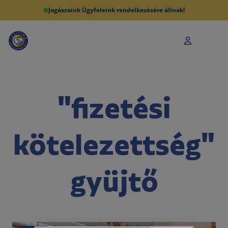
Jogászaink Ügyfeleink rendelkezésére állnak!
"fizetési
kötelezettség"
gyüjtő