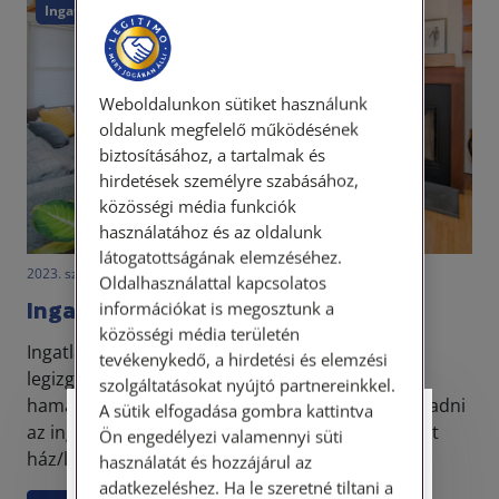
Ingatlan
Weboldalunkon sütiket használunk
oldalunk megfelelő működésének
biztosításához, a tartalmak és
hirdetések személyre szabásához,
közösségi média funkciók
használatához és az oldalunk
látogatottságának elemzéséhez.
2023. szeptember 13. • dr. Gombolai Éva
Oldalhasználattal kapcsolatos
Ingatlan eladásának költségei
információkat is megosztunk a
közösségi média területén
Ingatlan eladásakor az eladó számára a
tevékenykedő, a hirdetési és elemzési
legizgalmasabb kérdés jellemzően, hogy minél
szolgáltatásokat nyújtó partnereinkkel.
hamarabb és minél magasabb áron el lehessen adni
A sütik elfogadása gombra kattintva
Személyes ügyfélfogadás
az ingatlant, míg a vevő esetében a megálmodott
Ön engedélyezi valamennyi süti
ház/lakás, vagy ...
használatát és hozzájárul az
Tisztelt Ügyfeleink!
adatkezeléshez. Ha le szeretné tiltani a