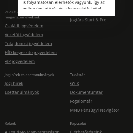
is folyamatosan elérhetők vagyunk, így az
online ügyintézés és a kapcsolatfelvétel
Szolgáltatások
Szolgáltatások cégeknek
változatlanul biztosított.
magánszemélyeknek
Jogtárs Start & Pro
Családi jogvédelem
Vezetői jogvédelem
Tulajdonosi jogvédelem
HÍD kiegészítő jogvédelem
VIP jogvédelem
Jogi hírek és esettanulmányok
Tudástár
Jogi hírek
GYIK
Esettanulmányok
Dokumentumtár
Fogalomtár
MNB Pénzügyi Navigátor
Rólunk
Kapcsolat
A LegitiMo Magyarországon
Elérhetőségeink