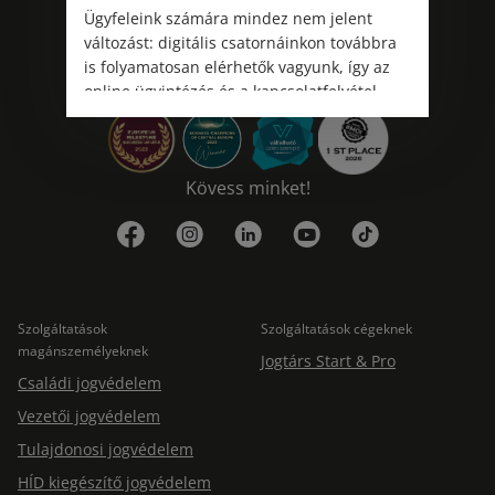
Ügyfeleink számára mindez nem jelent
változást: digitális csatornáinkon továbbra
is folyamatosan elérhetők vagyunk, így az
online ügyintézés és a kapcsolatfelvétel
változatlanul biztosított.
Kövess minket!
Szolgáltatások
Szolgáltatások cégeknek
magánszemélyeknek
Jogtárs Start & Pro
Családi jogvédelem
Vezetői jogvédelem
Tulajdonosi jogvédelem
HÍD kiegészítő jogvédelem