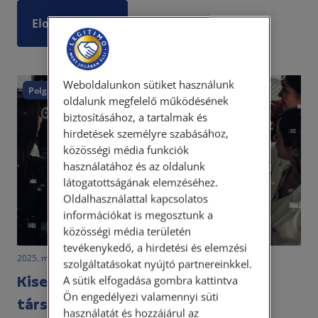
Elolvasom
Weboldalunkon sütiket használunk
Polgári törvénykönyv
oldalunk megfelelő működésének
biztosításához, a tartalmak és
hirdetések személyre szabásához,
közösségi média funkciók
használatához és az oldalunk
látogatottságának elemzéséhez.
Oldalhasználattal kapcsolatos
információkat is megosztunk a
közösségi média területén
tevékenykedő, a hirdetési és elemzési
2025. március 11. • LegitiMoadmin
szolgáltatásokat nyújtó partnereinkkel.
Kisebbségi jogok a gazdasági
A sütik elfogadása gombra kattintva
Ön engedélyezi valamennyi süti
társaságokban
használatát és hozzájárul az