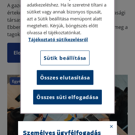
adatkezeléshez. Ha le szeretné tiltani a
A gazdasági társaságokról már korábban
sütiket vagy annak bizonyos típusát,
értekeztünk. Amint az már szóba került, a gazdasági
azt a Sütik beállítása menüpont alatt
társaságok döntéshozó szerve a legfőbb szerv.
megteheti. Kérjük, böngészés előtt
Ebben főszabály szerint szótöbbséggel hozzák meg a
olvassa el tájékoztatónkat.
tagok a d...
Tájékoztató sütikezelésről
Elolvasom
Sütik beállítása
Összes elutasítása
Egyéb
Összes süti elfogadása
Személyes ügyfélfogadás