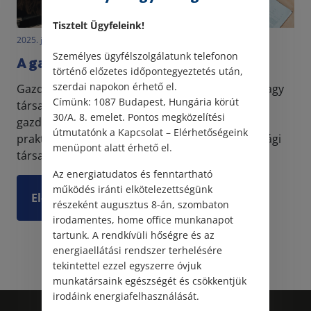
Tisztelt Ügyfeleink!
2025. január 20. • LegitiMoadmin
Személyes ügyfélszolgálatunk telefonon
A gazdasági társaságok
történő előzetes időpontegyeztetés után,
szerdai napokon érhető el.
Gazdasági tevékenységet végezhetünk egyéni, vagy
Címünk: 1087 Budapest, Hungária körút
társas formában. Utóbbi esetben általában
30/A. 8. emelet. Pontos megközelítési
gazdasági társaságot létesítünk, ugyanis így
útmutatónk a Kapcsolat – Elérhetőségeink
praktikus az üzleti életben részt venni. A gazdasági
menüpont alatt érhető el.
társaság...
Az energiatudatos és fenntartható
működés iránti elkötelezettségünk
Elolvasom
részeként augusztus 8-án, szombaton
irodamentes, home office munkanapot
tartunk. A rendkívüli hőségre és az
energiaellátási rendszer terhelésére
tekintettel ezzel egyszerre óvjuk
munkatársaink egészségét és csökkentjük
irodáink energiafelhasználását.