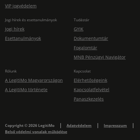
VIP jogvédelem
Jogi hírek és esettanulmányok
Tudástár
Jogi hírek
GYIK
Esettanulmányok
Dokumentumtár
Fogalomtár
MNB Pénzügyi Navigátor
Rólunk
Kapcsolat
A LegitiMo Magyarországon
Elérhetőségeink
A LegitiMo története
Kapcsolatfelvétel
Panaszkezelés
Copyright © 2026 LegitiMo
Adatvédelem
Impresszum
Belső védelmi vonalak működése