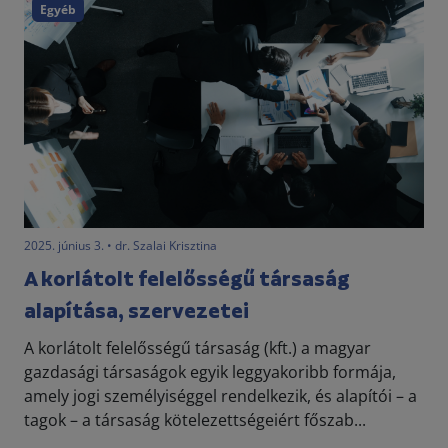
Egyéb
2025. június 3. • dr. Szalai Krisztina
A korlátolt felelősségű társaság
alapítása, szervezetei
A korlátolt felelősségű társaság (kft.) a magyar
gazdasági társaságok egyik leggyakoribb formája,
amely jogi személyiséggel rendelkezik, és alapítói – a
tagok – a társaság kötelezettségeiért főszab...