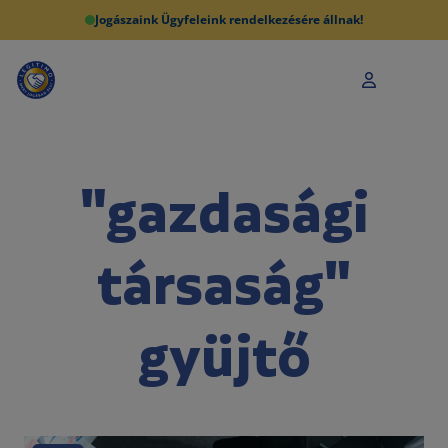
Jogászaink Ügyfeleink rendelkezésére állnak!
"gazdasági
társaság"
gyüjtő