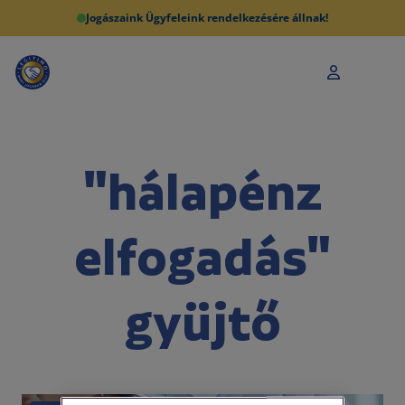
Jogászaink Ügyfeleink rendelkezésére állnak!
"hálapénz
elfogadás"
gyüjtő