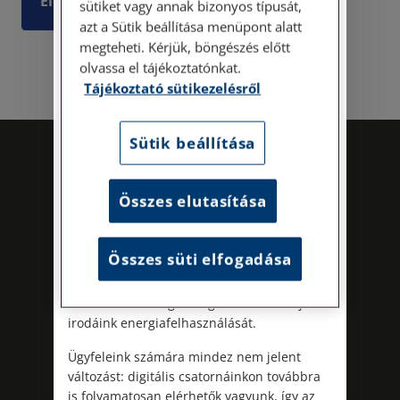
Elolvasom
sütiket vagy annak bizonyos típusát,
Személyes ügyfélszolgálatunk telefonon
azt a Sütik beállítása menüpont alatt
történő előzetes időpontegyeztetés után,
megteheti. Kérjük, böngészés előtt
szerdai napokon érhető el.
olvassa el tájékoztatónkat.
Címünk: 1087 Budapest, Hungária körút
Tájékoztató sütikezelésről
30/A. 8. emelet. Pontos megközelítési
útmutatónk a Kapcsolat – Elérhetőségeink
menüpont alatt érhető el.
Sütik beállítása
Az energiatudatos és fenntartható
működés iránti elkötelezettségünk
Összes elutasítása
részeként augusztus 8-án, szombaton
irodamentes, home office munkanapot
tartunk. A rendkívüli hőségre és az
Összes süti elfogadása
energiaellátási rendszer terhelésére
tekintettel ezzel egyszerre óvjuk
Kövess minket!
munkatársaink egészségét és csökkentjük
irodáink energiafelhasználását.
Ügyfeleink számára mindez nem jelent
változást: digitális csatornáinkon továbbra
is folyamatosan elérhetők vagyunk, így az