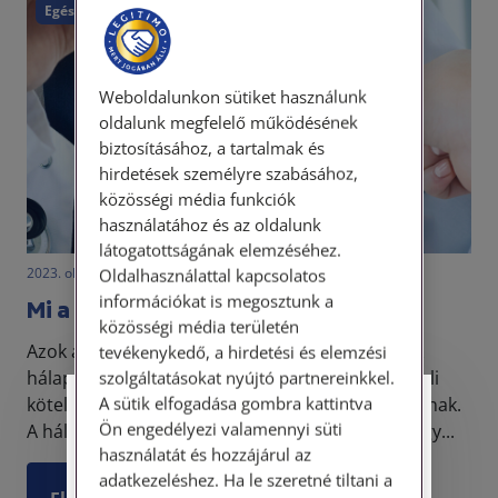
Egészségügy
Weboldalunkon sütiket használunk
oldalunk megfelelő működésének
biztosításához, a tartalmak és
hirdetések személyre szabásához,
közösségi média funkciók
használatához és az oldalunk
látogatottságának elemzéséhez.
2023. október 19. • LegitiMoadmin
Oldalhasználattal kapcsolatos
információkat is megosztunk a
Mi a helyzet a hálapénzzel?
közösségi média területén
Azok az orvosok és egészségügyi dolgozók, akik
tevékenykedő, a hirdetési és elemzési
hálapénzt elfogadnak, és ezért megszegik hivatali
szolgáltatásokat nyújtó partnereinkkel.
A sütik elfogadása gombra kattintva
kötelességüket, komoly büntetésekre számíthatnak.
Személyes ügyfélfogadás
Ön engedélyezi valamennyi süti
A hálapénz elfogadása jogtalan előnyt jelent, vagy...
használatát és hozzájárul az
Tisztelt Ügyfeleink!
adatkezeléshez. Ha le szeretné tiltani a