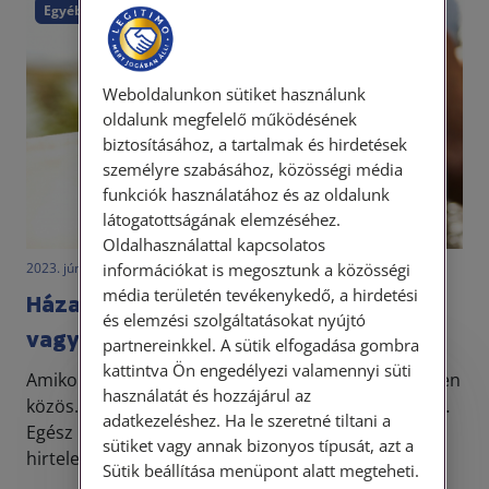
Egyéb
Weboldalunkon sütiket használunk
oldalunk megfelelő működésének
biztosításához, a tartalmak és hirdetések
személyre szabásához, közösségi média
funkciók használatához és az oldalunk
látogatottságának elemzéséhez.
Oldalhasználattal kapcsolatos
információkat is megosztunk a közösségi
2023. június 27. • LegitiMoadmin
média területén tevékenykedő, a hirdetési
Házastársi vagyonközösség: közös
és elemzési szolgáltatásokat nyújtó
vagy sem?
partnereinkkel. A sütik elfogadása gombra
kattintva Ön engedélyezi valamennyi süti
Amikor még minden szép és jó, akkor persze minden
Személyes ügyfélfogadás
használatát és hozzájárul az
közös. Ugye? Nincs olyan, hogy te meg én, csak mi…
adatkezeléshez. Ha le szeretné tiltani a
Egész más a helyzet, amikor a felek válnak. Akkor
Tisztelt Ügyfeleink!
sütiket vagy annak bizonyos típusát, azt a
hirtelen minden az „enyém” lesz. Ezt én vettem...
Sütik beállítása menüpont alatt megteheti.