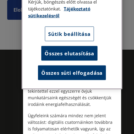
Személyes ügyfélszolgálatunk telefonon
Kérjük, böngészés előtt olvassa el
történő előzetes időpontegyeztetés után,
tájékoztatónkat.
Tájékoztató
Elolvasom
szerdai napokon érhető el.
sütikezelésről
Címünk: 1087 Budapest, Hungária körút
30/A. 8. emelet. Pontos megközelítési
Sütik beállítása
útmutatónk a Kapcsolat – Elérhetőségeink
menüpont alatt érhető el.
Az energiatudatos és fenntartható
Összes elutasítása
működés iránti elkötelezettségünk
részeként augusztus 8-án, szombaton
irodamentes, home office munkanapot
Összes süti elfogadása
tartunk. A rendkívüli hőségre és az
energiaellátási rendszer terhelésére
tekintettel ezzel egyszerre óvjuk
munkatársaink egészségét és csökkentjük
irodáink energiafelhasználását.
Kövess minket!
Ügyfeleink számára mindez nem jelent
változást: digitális csatornáinkon továbbra
is folyamatosan elérhetők vagyunk, így az