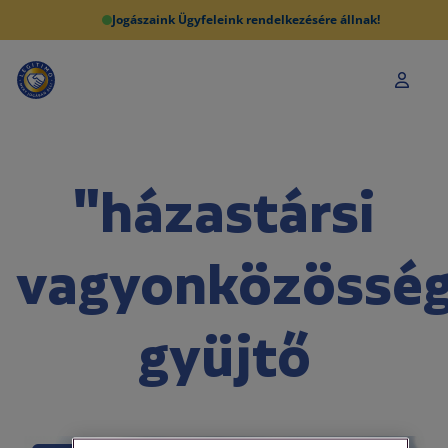
Jogászaink Ügyfeleink rendelkezésére állnak!
"házastársi
vagyonközössé
gyüjtő