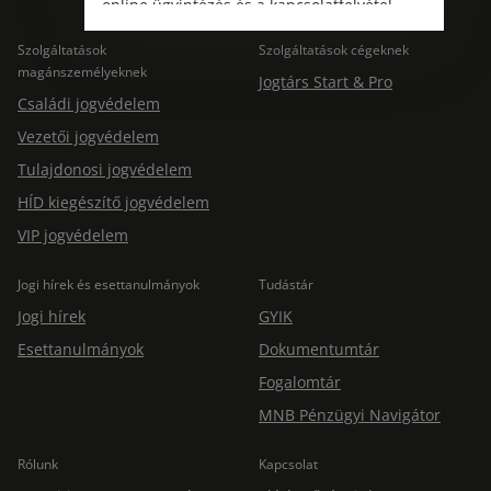
online ügyintézés és a kapcsolatfelvétel
változatlanul biztosított.
Szolgáltatások
Szolgáltatások cégeknek
magánszemélyeknek
Jogtárs Start & Pro
Családi jogvédelem
Vezetői jogvédelem
Tulajdonosi jogvédelem
HÍD kiegészítő jogvédelem
VIP jogvédelem
Jogi hírek és esettanulmányok
Tudástár
Jogi hírek
GYIK
Esettanulmányok
Dokumentumtár
Fogalomtár
MNB Pénzügyi Navigátor
Rólunk
Kapcsolat