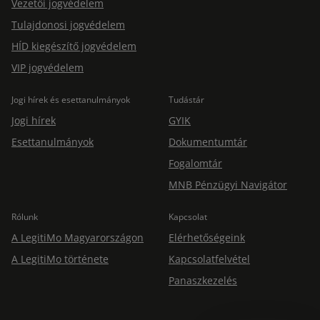
Vezetői jogvédelem
Tulajdonosi jogvédelem
HÍD kiegészítő jogvédelem
VIP jogvédelem
Jogi hírek és esettanulmányok
Tudástár
Jogi hírek
GYIK
Esettanulmányok
Dokumentumtár
Fogalomtár
MNB Pénzügyi Navigátor
Rólunk
Kapcsolat
A LegitiMo Magyarországon
Elérhetőségeink
A LegitiMo története
Kapcsolatfelvétel
Panaszkezelés