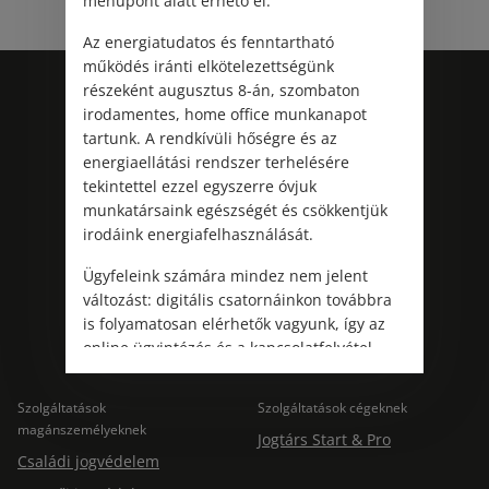
menüpont alatt érhető el.
Az energiatudatos és fenntartható
működés iránti elkötelezettségünk
részeként augusztus 8-án, szombaton
irodamentes, home office munkanapot
tartunk. A rendkívüli hőségre és az
energiaellátási rendszer terhelésére
tekintettel ezzel egyszerre óvjuk
munkatársaink egészségét és csökkentjük
irodáink energiafelhasználását.
Kövess minket!
Ügyfeleink számára mindez nem jelent
változást: digitális csatornáinkon továbbra
is folyamatosan elérhetők vagyunk, így az
online ügyintézés és a kapcsolatfelvétel
változatlanul biztosított.
Szolgáltatások
Szolgáltatások cégeknek
magánszemélyeknek
Jogtárs Start & Pro
Családi jogvédelem