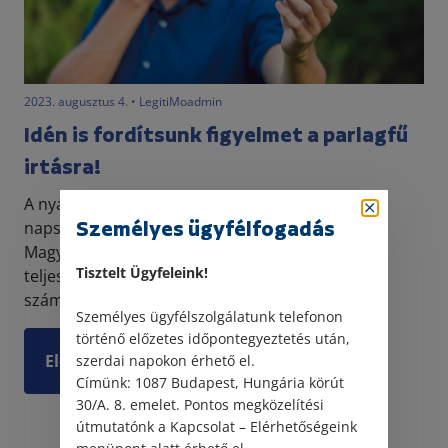
2023. augusztus 4. • LegitiMoadmin
Idén is fordítsunk figyelmet a parlagfű
irtásra!
A nyári időszak sok ember életében a jó idő és a
Személyes ügyfélfogadás
napsütés mellett az allergiáról is szól.
Magyarországon a parlagfű-allergiások aránya a
Tisztelt Ügyfeleink!
teljes lakosság körében 20 százalék felett van, és
számuk év...
Személyes ügyfélszolgálatunk telefonon
történő előzetes időpontegyeztetés után,
Elolvasom
szerdai napokon érhető el.
Címünk: 1087 Budapest, Hungária körút
30/A. 8. emelet. Pontos megközelítési
útmutatónk a Kapcsolat – Elérhetőségeink