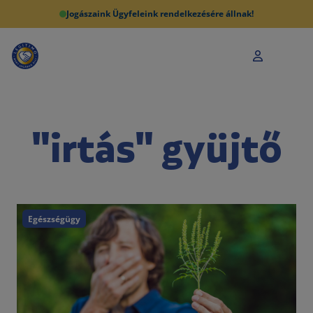
Jogászaink Ügyfeleink rendelkezésére állnak!
"irtás" gyüjtő
Egészségügy