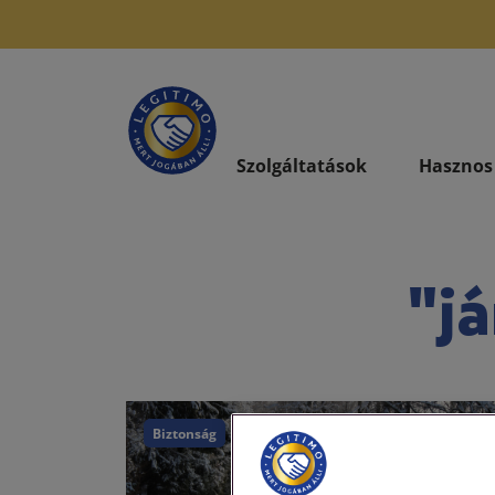
Szolgáltatások
Hasznos
"já
Biztonság