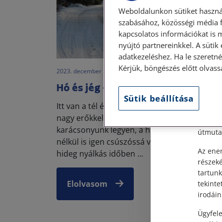
Weboldalunkon sütiket haszná
szabásához, közösségi média f
kapcsolatos információkat is 
nyújtó partnereinkkel. A sütik
Szem
adatkezeléshez. Ha le szeretné 
Kérjük, böngészés előtt olvass
2023. december 5. • LegitiMoadmin
Tisztel
Hó és jég – a nyakunkat törjük?
Sütik beállítása
Személy
Itt van a tél és bár a globális felmelegedés i
után, s
nagy erőkkel akadályozza, hogy fehér
Címünk:
karácsonyunk legyen, a hideg időben még h
útmutat
nélkül is igen csúszóssá válhatnak az utak. A
Az ener
hideg nyálkás időben ...
részek
tartunk
Elolvasom
tekinte
irodáin
Ügyfele