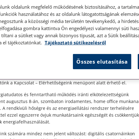
lunk oldalunk megfelelő működésének biztosításához, a tartalma
unkciók használatához és az oldalunk látogatottságának elemzésé
megosztunk a közösségi média területén tevékenykedő, a hirdetési
 elfogadása gombra kattintva Ön engedélyezi valamennyi süti hasz
élyes ügyfélfogadás
tiltani a sütiket vagy annak bizonyos típusát, azt a Sütik beállít
a el tájékoztatónkat.
Tájékoztató sütikezelésről
t Ügyfeleink!
Összes elutasítása
es ügyfélszolgálatunk telefonon történő előzetes időpontegyeztet
gen
zerdai napokon érhető el.
 1087 Budapest, Hungária körút 30/A. 8. emelet. Pontos megközelí
ó
ónk a Kapcsolat – Elérhetőségeink menüpont alatt érhető el.
giatudatos és fenntartható működés iránti elkötelezettségünk
ént augusztus 8-án, szombaton irodamentes, home office munkana
. A rendkívüli hőségre és az energiaellátási rendszer terhelésére
ttel ezzel egyszerre óvjuk munkatársaink egészségét és csökkentjük
k energiafelhasználását.
ink számára mindez nem jelent változást: digitális csatornáinkon