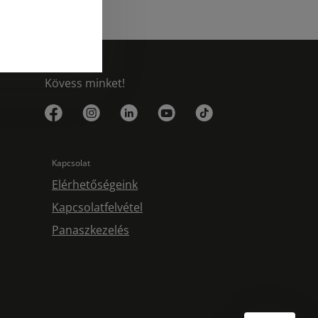
Kövess minket!
Kapcsolat
Elérhetőségeink
Kapcsolatfelvétel
Panaszkezelés