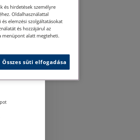
k és hirdetések személyre
hez. Oldalhasználattal
 és elemzési szolgáltatásokat
nálatát és hozzájárul az
ása menüpont alatt megteheti.
Összes süti elfogadása
és
tési
pot