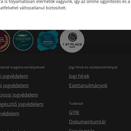
a is folyamatosan elérhetők vagyunk, így az online ügyintézés és a
atfelvétel változatlanul biztosított.
tatások magánszemélyeknek
Jogi hírek és esettanulmányok
i jogvédelem
Jogi hírek
i jogvédelem
Esettanulmányok
onosi jogvédelem
egészítő jogvédelem
Tudástár
GYIK
ogvédelem
Dokumentumtár
Fogalomtár