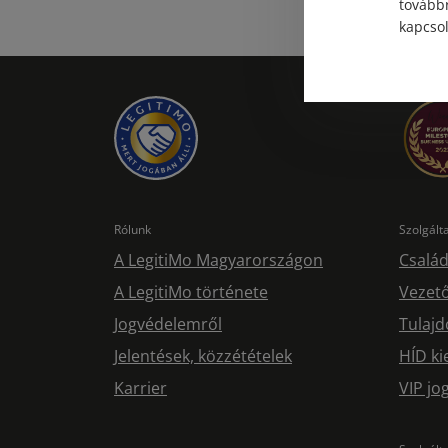
továbbr
kapcsol
Rólunk
Szolgál
A LegitiMo Magyarországon
Család
A LegitiMo története
Vezető
Jogvédelemről
Tulajd
Jelentések, közzétételek
HÍD ki
Karrier
VIP j