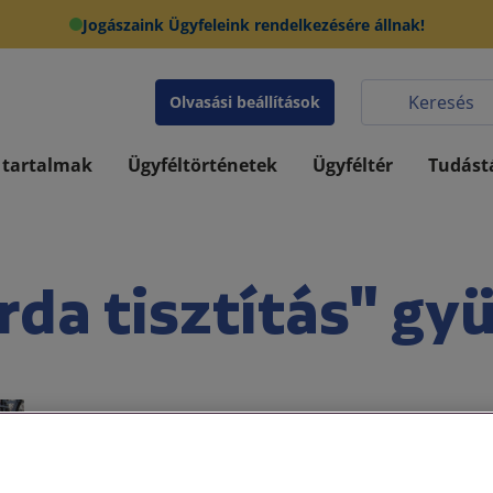
Jogászaink Ügyfeleink rendelkezésére állnak!
Olvasási beállítások
 tartalmak
Ügyféltörténetek
Ügyféltér
Tudást
rda tisztítás" gy