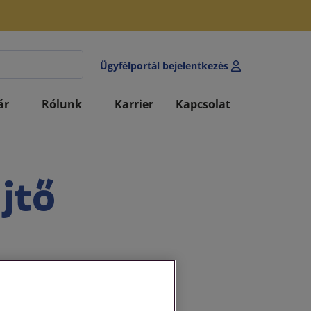
Ügyfélportál bejelentkezés
ár
Rólunk
Karrier
Kapcsolat
üjtő