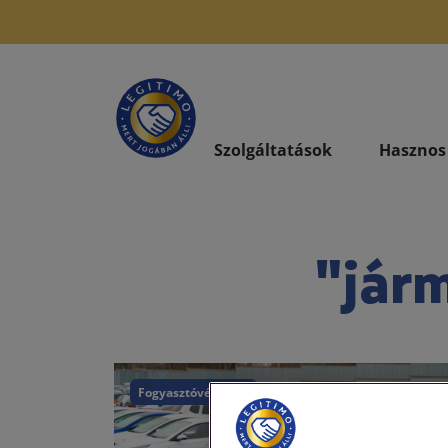
Szolgáltatások
Hasznos
"jár
Fogyasztóvédelem