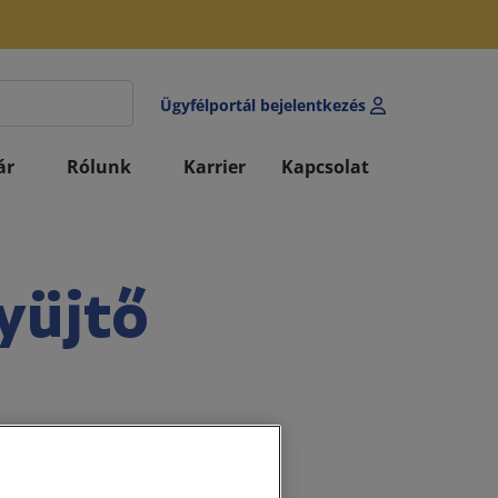
Ügyfélportál bejelentkezés
ár
Rólunk
Karrier
Kapcsolat
yüjtő