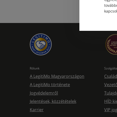
továbbr
kapcsol
Rólunk
Szolgál
A LegitiMo Magyarországon
Család
A LegitiMo története
Vezető
Jogvédelemről
Tulajd
Jelentések, közzétételek
HÍD ki
Karrier
VIP j