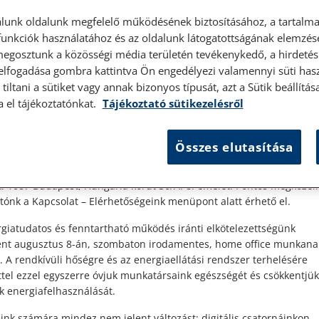
lunk oldalunk megfelelő működésének biztosításához, a tartalma
unkciók használatához és az oldalunk látogatottságának elemzésé
megosztunk a közösségi média területén tevékenykedő, a hirdetési
 elfogadása gombra kattintva Ön engedélyezi valamennyi süti hasz
élyes ügyfélfogadás
tiltani a sütiket vagy annak bizonyos típusát, azt a Sütik beállít
a el tájékoztatónkat.
Tájékoztató sütikezelésről
t Ügyfeleink!
Összes elutasítása
es ügyfélszolgálatunk telefonon történő előzetes időpontegyeztet
zerdai napokon érhető el.
et
 1087 Budapest, Hungária körút 30/A. 8. emelet. Pontos megközelí
bb
ónk a Kapcsolat – Elérhetőségeink menüpont alatt érhető el.
giatudatos és fenntartható működés iránti elkötelezettségünk
ént augusztus 8-án, szombaton irodamentes, home office munkana
. A rendkívüli hőségre és az energiaellátási rendszer terhelésére
ttel ezzel egyszerre óvjuk munkatársaink egészségét és csökkentjük
k energiafelhasználását.
ink számára mindez nem jelent változást: digitális csatornáinkon