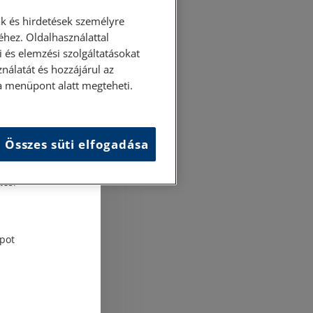
k és hirdetések személyre
hez. Oldalhasználattal
 és elemzési szolgáltatásokat
nálatát és hozzájárul az
ása menüpont alatt megteheti.
Összes süti elfogadása
és
tési
pot