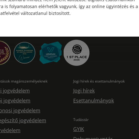
a is folyamatosan elérhetők vagyunk, így az online ügyintézés és a
atfelvétel változatlanul biztosított.
tatások magánszemélyeknek
Jogi hírek és esettanulmányok
i jogvédelem
Jogi hírek
i jogvédelem
Esettanulmányok
onosi jogvédelem
egészítő jogvédelem
Tudástár
GYIK
ogvédelem
Dokumentumtár