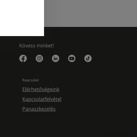
Kövess minket!
Kapcsolat
Elérhetőségeink
Kapcsolatfelvétel
Panaszkezelés