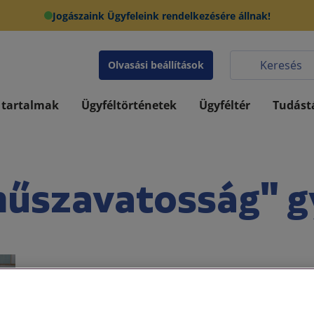
Jogászaink Ügyfeleink rendelkezésére állnak!
Olvasási beállítások
 tartalmak
Ügyféltörténetek
Ügyféltér
Tudást
műszavatosság" g