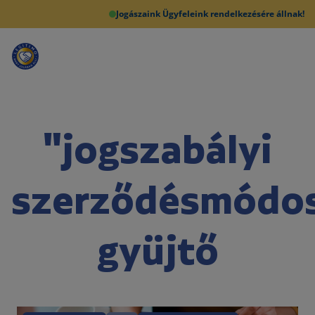
Jogászaink Ügyfeleink rendelkezésére állnak!
"jogszabályi
szerződésmódos
gyüjtő