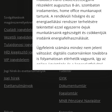
részeként augusztus 8-án, szombaton
irodamentes, home office munkanapot
tartunk. A rendkívüli hőségre és az
Szolgáltatások
Szolgáltatások cégeknek
energiaellátási rendszer terhelésére
magánszemélyeknek
Jogtárs Start & Pro
tekintettel ezzel egyszerre óvjuk
Családi jogvédelem
munkatársaink egészségét és csökkentjük
Vezetői jogvédelem
irodáink energiafelhasználását.
Tulajdonosi jogvédelem
Ügyfeleink számára mindez nem jelent
HÍD kiegészítő jogvédelem
változást: digitális csatornáinkon továbbra
is folyamatosan elérhetők vagyunk, így az
VIP jogvédelem
online ügyintézés és a kapcsolatfelvétel
változatlanul biztosított.
Jogi hírek és esettanulmányok
Tudástár
Jogi hírek
GYIK
Esettanulmányok
Dokumentumtár
Fogalomtár
MNB Pénzügyi Navigátor
Rólunk
Kapcsolat