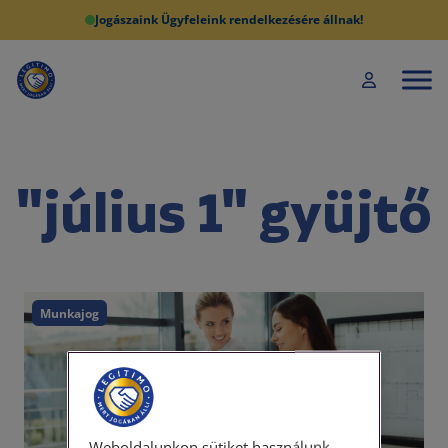
Jogászaink Ügyfeleink rendelkezésére állnak!
"július 1" gyüjtő
Munkajog
Weboldalunkon sütiket használunk