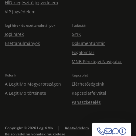
HÍD kiegészítő jogvédelem
VIP jogvédelem
Jogi hírek és esettanulmányok
Tudástár
Jogi hírek
GYIK
Esettanulmányok
Dokumentumtár
Fogalomtár
MNB Pénzügyi Navigátor
Rólunk
Kapcsolat
A LegitiMo Magyarországon
Elérhetőségeink
A LegitiMo története
Kapcsolatfelvétel
Panaszkezelés
Copyright © 2026 LegitiMo
Adatvédelem
Impresszum
Belső védelmi vonalak működése