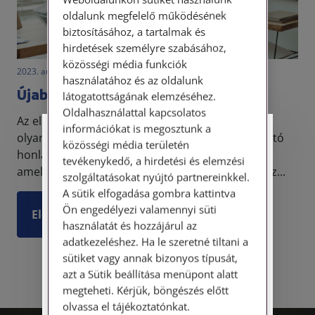
oldalunk megfelelő működésének
biztosításához, a tartalmak és
hirdetések személyre szabásához,
közösségi média funkciók
2023. augusztus 15. • LegitiMoadmin
használatához és az oldalunk
Újabb munkajogi álhír terjed
látogatottságának elemzéséhez.
Oldalhasználattal kapcsolatos
Az elmúlt napokban a közösségi médiában több
információkat is megosztunk a
olyan bejegyzést, illetve egyes nem túl megbízható
Személyes ügyfélfogadás
közösségi média területén
honlapokon több olyan cikket is lehetett olvasni,
tevékenykedő, a hirdetési és elemzési
amelynek témája az volt, hogy július 1-jétől változ...
Tisztelt Ügyfeleink!
szolgáltatásokat nyújtó partnereinkkel.
A sütik elfogadása gombra kattintva
Személyes ügyfélszolgálatunk telefonon
Ön engedélyezi valamennyi süti
Elolvasom
történő előzetes időpontegyeztetés után,
használatát és hozzájárul az
szerdai napokon érhető el.
adatkezeléshez. Ha le szeretné tiltani a
Címünk: 1087 Budapest, Hungária körút
sütiket vagy annak bizonyos típusát,
30/A. 8. emelet. Pontos megközelítési
azt a Sütik beállítása menüpont alatt
útmutatónk a Kapcsolat – Elérhetőségeink
megteheti. Kérjük, böngészés előtt
menüpont alatt érhető el.
olvassa el tájékoztatónkat.