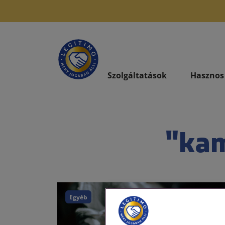
Szolgáltatások
Hasznos
"ka
Egyéb