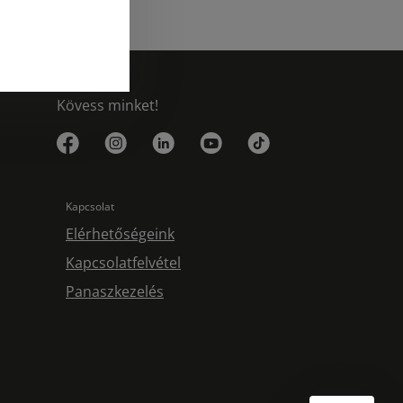
Kövess minket!
Kapcsolat
Elérhetőségeink
Kapcsolatfelvétel
Panaszkezelés