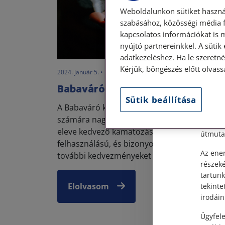
Weboldalunkon sütiket haszná
szabásához, közösségi média f
kapcsolatos információkat is 
nyújtó partnereinkkel. A sütik
Szem
adatkezeléshez. Ha le szeretné 
Kérjük, böngészés előtt olvass
2024. január 5. • LegitiMoadmin
Tisztel
Babaváró válás után
Sütik beállítása
Személy
A Babaváró kölcsön egy fiatal házaspárok
után, s
számára nagyon kedvező konstrukció, amel
Címünk:
eleve kedvező kamatozású, szabad
útmutat
felhasználású, és bizonyos feltételek esetén
Az ener
további kedvezményeket ad (sőt akár ...
részek
tartunk
Elolvasom
tekinte
irodáin
Ügyfele