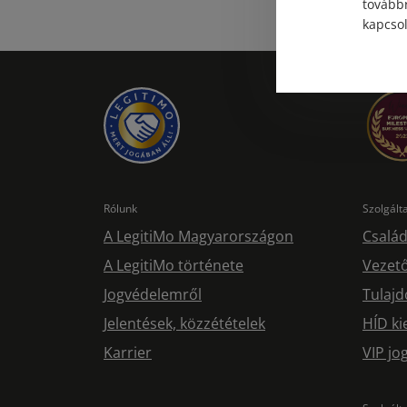
továbbr
kapcsol
Rólunk
Szolgál
A LegitiMo Magyarországon
Család
A LegitiMo története
Vezető
Jogvédelemről
Tulajd
Jelentések, közzétételek
HÍD ki
Karrier
VIP j