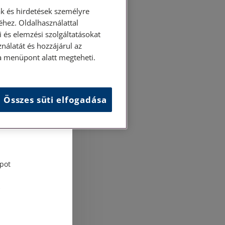
k és hirdetések személyre
hez. Oldalhasználattal
 és elemzési szolgáltatásokat
nálatát és hozzájárul az
ása menüpont alatt megteheti.
Összes süti elfogadása
és
tési
pot