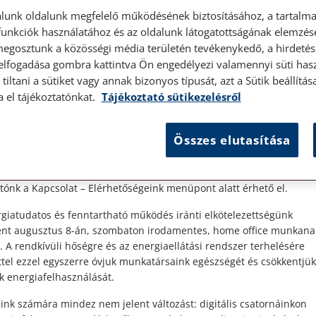
lunk oldalunk megfelelő működésének biztosításához, a tartalma
unkciók használatához és az oldalunk látogatottságának elemzésé
megosztunk a közösségi média területén tevékenykedő, a hirdetési
 elfogadása gombra kattintva Ön engedélyezi valamennyi süti hasz
élyes ügyfélfogadás
tiltani a sütiket vagy annak bizonyos típusát, azt a Sütik beállít
a el tájékoztatónkat.
Tájékoztató sütikezelésről
t Ügyfeleink!
Összes elutasítása
es ügyfélszolgálatunk telefonon történő előzetes időpontegyeztet
zerdai napokon érhető el.
y
 1087 Budapest, Hungária körút 30/A. 8. emelet. Pontos megközelí
ónk a Kapcsolat – Elérhetőségeink menüpont alatt érhető el.
giatudatos és fenntartható működés iránti elkötelezettségünk
ént augusztus 8-án, szombaton irodamentes, home office munkana
. A rendkívüli hőségre és az energiaellátási rendszer terhelésére
ttel ezzel egyszerre óvjuk munkatársaink egészségét és csökkentjük
k energiafelhasználását.
ink számára mindez nem jelent változást: digitális csatornáinkon