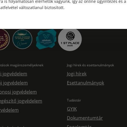
a is folyamatosan elérhetők vagyunk, így az online ügyintézés és a
atfelvétel változatlanul biztosított.
tatások magánszemélyeknek
Jogi hírek és esettanulmányok
i jogvédelem
Jogi hírek
i jogvédelem
Esettanulmányok
onosi jogvédelem
egészítő jogvédelem
Tudástár
GYIK
ogvédelem
Dokumentumtár
Fogalomtár