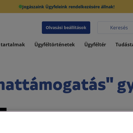
Jogászaink Ügyfeleink rendelkezésére állnak!
Olvasási beállítások
 tartalmak
Ügyféltörténetek
Ügyféltér
Tudást
mattámogatás" gy