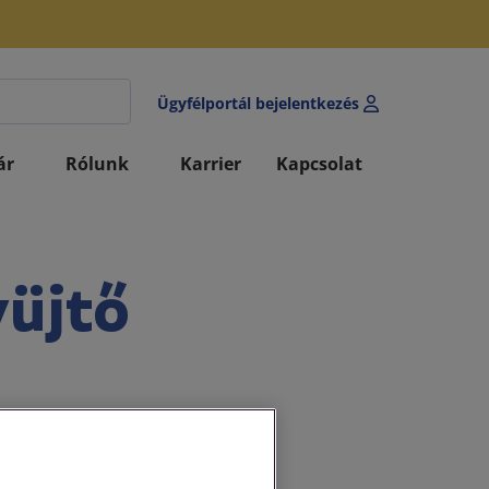
Ügyfélportál bejelentkezés
ár
Rólunk
Karrier
Kapcsolat
üjtő