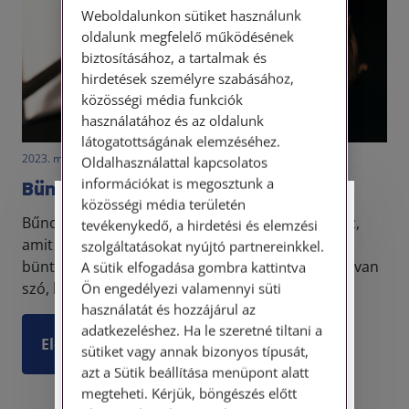
Weboldalunkon sütiket használunk
oldalunk megfelelő működésének
biztosításához, a tartalmak és
hirdetések személyre szabásához,
közösségi média funkciók
használatához és az oldalunk
látogatottságának elemzéséhez.
2023. március 14. • LegitiMoadmin
Oldalhasználattal kapcsolatos
információkat is megosztunk a
Büntethetőséget kizáró ok
közösségi média területén
Személyes ügyfélfogadás
Bűncselekményt akkor tud valaki elkövetni, ha az,
tevékenykedő, a hirdetési és elemzési
amit csinál, teljes egészében kimeríti valamelyik
szolgáltatásokat nyújtó partnereinkkel.
Tisztelt Ügyfeleink!
büntető törvényi tényállást. Vagyis? Vagyis arról van
A sütik elfogadása gombra kattintva
szó, hogy a büntető törvény felsorolja az ö...
Ön engedélyezi valamennyi süti
Személyes ügyfélszolgálatunk telefonon
használatát és hozzájárul az
történő előzetes időpontegyeztetés után,
adatkezeléshez. Ha le szeretné tiltani a
szerdai napokon érhető el.
Elolvasom
sütiket vagy annak bizonyos típusát,
Címünk: 1087 Budapest, Hungária körút
azt a Sütik beállítása menüpont alatt
30/A. 8. emelet. Pontos megközelítési
megteheti. Kérjük, böngészés előtt
útmutatónk a Kapcsolat – Elérhetőségeink