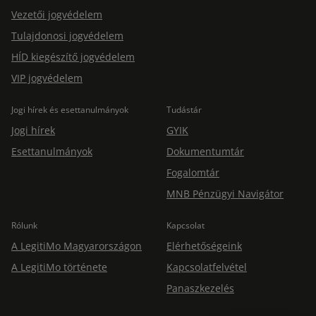
Vezetői jogvédelem
Tulajdonosi jogvédelem
HÍD kiegészítő jogvédelem
VIP jogvédelem
Jogi hírek és esettanulmányok
Tudástár
Jogi hírek
GYIK
Esettanulmányok
Dokumentumtár
Fogalomtár
MNB Pénzügyi Navigátor
Rólunk
Kapcsolat
A LegitiMo Magyarországon
Elérhetőségeink
A LegitiMo története
Kapcsolatfelvétel
Panaszkezelés