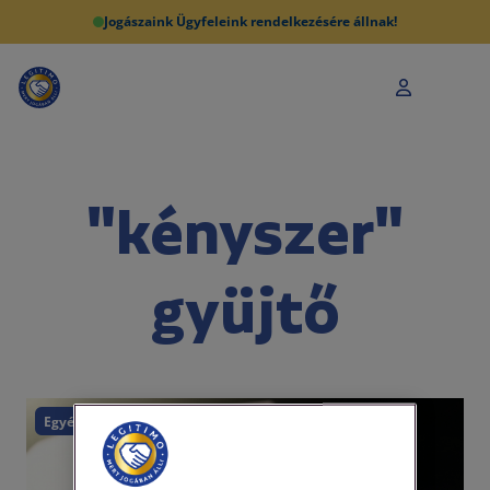
Jogászaink Ügyfeleink rendelkezésére állnak!
"kényszer"
gyüjtő
Egyéb