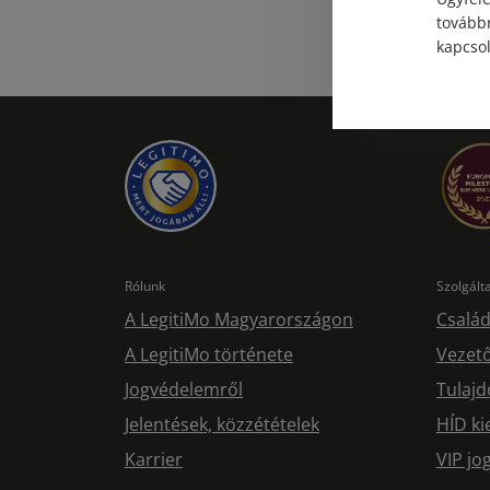
továbbr
kapcsol
Rólunk
Szolgál
A LegitiMo Magyarországon
Család
A LegitiMo története
Vezető
Jogvédelemről
Tulajd
Jelentések, közzétételek
HÍD ki
Karrier
VIP j