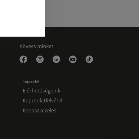
Kövess minket!
Kapcsolat
Elérhetőségeink
Kapcsolatfelvétel
Panaszkezelés