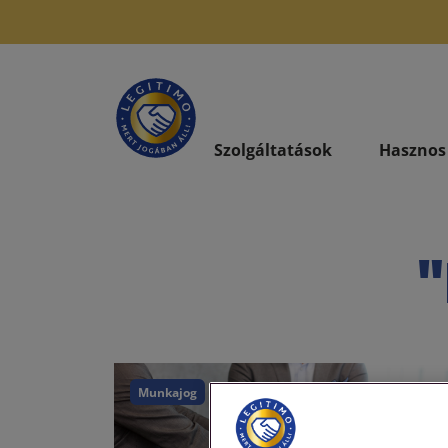
Szolgáltatások
Hasznos
"
Munkajog