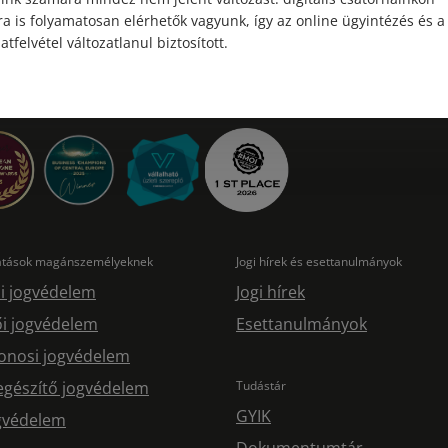
a is folyamatosan elérhetők vagyunk, így az online ügyintézés és a
atfelvétel változatlanul biztosított.
tatások magánszemélyeknek
Jogi hírek és esettanulmányok
i jogvédelem
Jogi hírek
i jogvédelem
Esettanulmányok
onosi jogvédelem
egészítő jogvédelem
Tudástár
GYIK
ogvédelem
Dokumentumtár