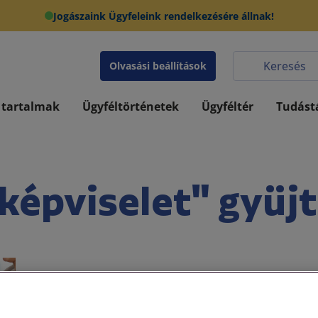
Jogászaink Ügyfeleink rendelkezésére állnak!
Olvasási beállítások
 tartalmak
Ügyféltörténetek
Ügyféltér
Tudást
képviselet" gyüj