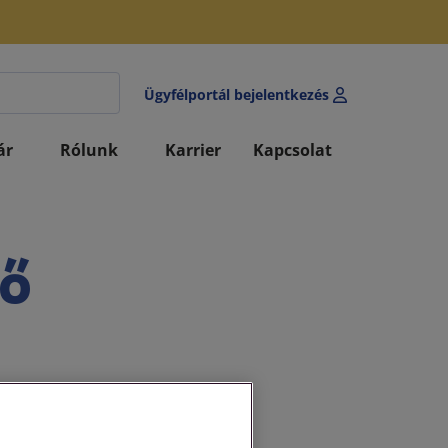
Ügyfélportál bejelentkezés
ár
Rólunk
Karrier
Kapcsolat
tő