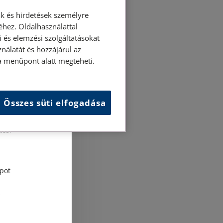
k és hirdetések személyre
hez. Oldalhasználattal
 és elemzési szolgáltatásokat
nálatát és hozzájárul az
ása menüpont alatt megteheti.
Összes süti elfogadása
és
tési
pot