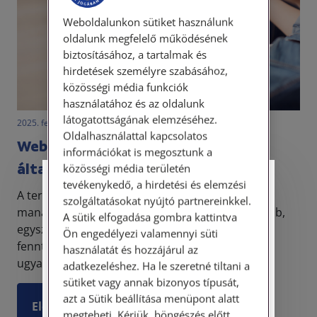
Weboldalunkon sütiket használunk
oldalunk megfelelő működésének
biztosításához, a tartalmak és
hirdetések személyre szabásához,
közösségi média funkciók
használatához és az oldalunk
látogatottságának elemzéséhez.
2025. február 6. • LegitiMoadmin
Oldalhasználattal kapcsolatos
Webshopot nyitnál? – Mutatjuk az
információkat is megosztunk a
általános jogi tudnivalókat
közösségi média területén
tevékenykedő, a hirdetési és elemzési
Személyes ügyfélfogadás
A termékek és szolgáltatások értékesítésének
szolgáltatásokat nyújtó partnereinkkel.
manapság a webáruházak a fő fórumai. Gyorsabb,
A sütik elfogadása gombra kattintva
Tisztelt Ügyfeleink!
egyszerűbb és olcsóbb webshopot létrehozni és
Ön engedélyezi valamennyi süti
fenntartani, mint üzlethelyiséget. Fontos
használatát és hozzájárul az
Személyes ügyfélszolgálatunk telefonon
ugyanakkor, hogy ...
történő előzetes időpontegyeztetés után,
adatkezeléshez. Ha le szeretné tiltani a
szerdai napokon érhető el.
sütiket vagy annak bizonyos típusát,
Címünk: 1087 Budapest, Hungária körút
azt a Sütik beállítása menüpont alatt
Elolvasom
30/A. 8. emelet. Pontos megközelítési
megteheti. Kérjük, böngészés előtt