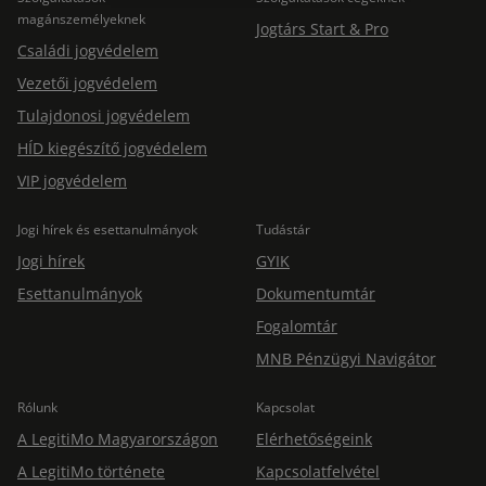
magánszemélyeknek
Jogtárs Start & Pro
Családi jogvédelem
Vezetői jogvédelem
Tulajdonosi jogvédelem
HÍD kiegészítő jogvédelem
VIP jogvédelem
Jogi hírek és esettanulmányok
Tudástár
Jogi hírek
GYIK
Esettanulmányok
Dokumentumtár
Fogalomtár
MNB Pénzügyi Navigátor
Rólunk
Kapcsolat
A LegitiMo Magyarországon
Elérhetőségeink
A LegitiMo története
Kapcsolatfelvétel