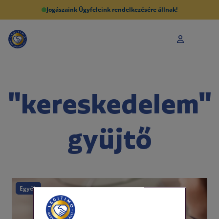
Jogászaink Ügyfeleink rendelkezésére állnak!
"kereskedelem"
gyüjtő
Egyéb