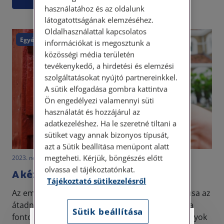
használatához és az oldalunk
látogatottságának elemzéséhez.
Oldalhasználattal kapcsolatos
Egyéb
információkat is megosztunk a
közösségi média területén
tevékenykedő, a hirdetési és elemzési
szolgáltatásokat nyújtó partnereinkkel.
A sütik elfogadása gombra kattintva
Ön engedélyezi valamennyi süti
használatát és hozzájárul az
adatkezeléshez. Ha le szeretné tiltani a
sütiket vagy annak bizonyos típusát,
azt a Sütik beállítása menüpont alatt
megteheti. Kérjük, böngészés előtt
2023. november 7. • LegitiMoadmin
olvassa el tájékoztatónkat.
A kézbesítés szabályai érthetően
Tájékoztató sütikezelésről
Az emberi kommunikáció legfontosabb aspektusa az
átadni kívánt információk hatékony közlése. Ez a
Sütik beállítása
fontos elv azonban kiterjed különböző jogviszonyok