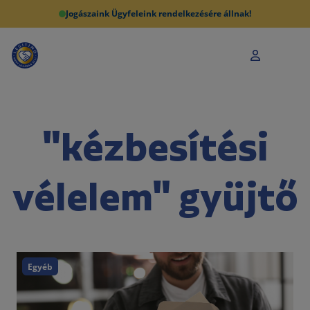
Jogászaink Ügyfeleink rendelkezésére állnak!
"kézbesítési
vélelem" gyüjtő
Egyéb