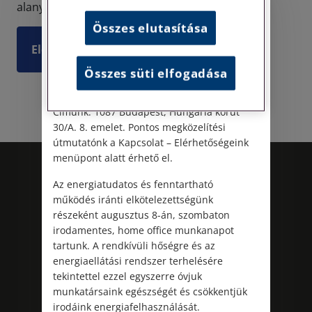
Személyes ügyfélfogadás
alanyainak jogi nyilatkozataira is. Ugyanis a jo...
Összes elutasítása
Tisztelt Ügyfeleink!
Elolvasom
Személyes ügyfélszolgálatunk telefonon
Összes süti elfogadása
történő előzetes időpontegyeztetés után,
szerdai napokon érhető el.
Címünk: 1087 Budapest, Hungária körút
30/A. 8. emelet. Pontos megközelítési
útmutatónk a Kapcsolat – Elérhetőségeink
menüpont alatt érhető el.
Az energiatudatos és fenntartható
működés iránti elkötelezettségünk
részeként augusztus 8-án, szombaton
irodamentes, home office munkanapot
tartunk. A rendkívüli hőségre és az
energiaellátási rendszer terhelésére
tekintettel ezzel egyszerre óvjuk
Kövess minket!
munkatársaink egészségét és csökkentjük
irodáink energiafelhasználását.