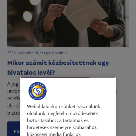
2024. november 6. • LegitiMoadmin
Mikor számít kézbesítettnek egy
hivatalos levél?
A jogi világban a pontos kommunikáció
létfontosságú: egy levél időben való átadása sok
esetben jogi hatásokat vált ki, például határidők
elindításával. A kézbesítési szabályok célja
Weboldalunkon sütiket használunk
biztosítani, ho...
oldalunk megfelelő működésének
biztosításához, a tartalmak és
hirdetések személyre szabásához,
Elolvasom
közösségi média funkciók