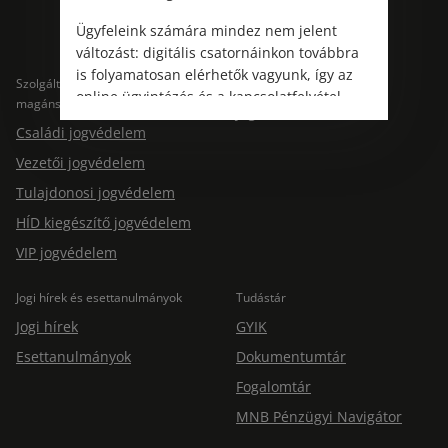
Ügyfeleink számára mindez nem jelent
változást: digitális csatornáinkon továbbra
is folyamatosan elérhetők vagyunk, így az
Szolgáltatások
Szolgáltatások cégeknek
online ügyintézés és a kapcsolatfelvétel
magánszemélyeknek
Jogtárs Start & Pro
változatlanul biztosított.
Családi jogvédelem
Vezetői jogvédelem
Tulajdonosi jogvédelem
HÍD kiegészítő jogvédelem
VIP jogvédelem
Jogi hírek és esettanulmányok
Tudástár
Jogi hírek
GYIK
Esettanulmányok
Dokumentumtár
Fogalomtár
MNB Pénzügyi Navigátor