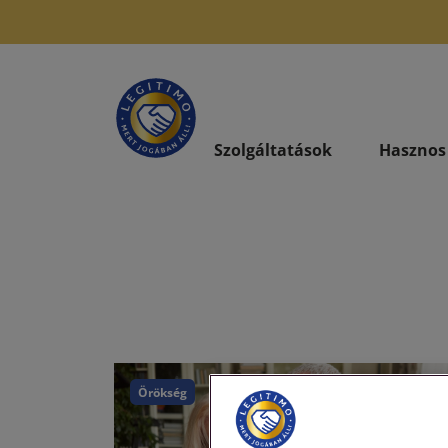
Szolgáltatások
Hasznos
Örökség