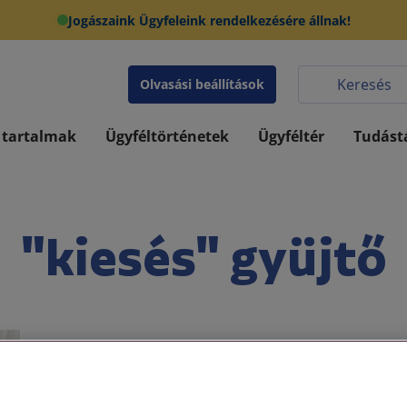
Jogászaink Ügyfeleink rendelkezésére állnak!
Olvasási beállítások
 tartalmak
Ügyféltörténetek
Ügyféltér
Tudást
"kiesés" gyüjtő