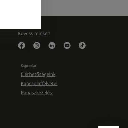
Kövess minket!
Kapcsolat
Elérhetőségeink
Kapcsolatfelvétel
Panaszkezelés