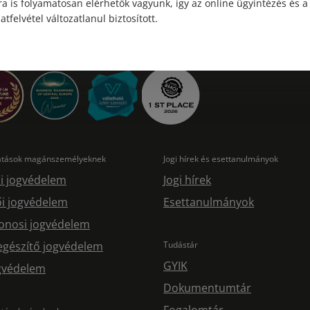
a is folyamatosan elérhetők vagyunk, így az online ügyintézés és a
atfelvétel változatlanul biztosított.
tatások magánszemélyeknek
Jogi hírek és esettanulmányok
i jogvédelem
Jogi hírek
i jogvédelem
Esettanulmányok
onosi jogvédelem
egészítő jogvédelem
Tudástár
GYIK
ogvédelem
Dokumentumtár
Fogalomtár