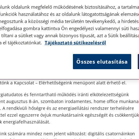
lunk oldalunk megfelelő működésének biztosításához, a tartalma
unkciók használatához és az oldalunk látogatottságának elemzésé
megosztunk a közösségi média területén tevékenykedő, a hirdetési
 elfogadása gombra kattintva Ön engedélyezi valamennyi süti hasz
élyes ügyfélfogadás
tiltani a sütiket vagy annak bizonyos típusát, azt a Sütik beállít
a el tájékoztatónkat.
Tájékoztató sütikezelésről
t Ügyfeleink!
Összes elutasítása
es ügyfélszolgálatunk telefonon történő előzetes időpontegyeztet
y a
zerdai napokon érhető el.
 1087 Budapest, Hungária körút 30/A. 8. emelet. Pontos megközelí
y
ónk a Kapcsolat – Elérhetőségeink menüpont alatt érhető el.
giatudatos és fenntartható működés iránti elkötelezettségünk
ént augusztus 8-án, szombaton irodamentes, home office munkana
. A rendkívüli hőségre és az energiaellátási rendszer terhelésére
ttel ezzel egyszerre óvjuk munkatársaink egészségét és csökkentjük
k energiafelhasználását.
ink számára mindez nem jelent változást: digitális csatornáinkon