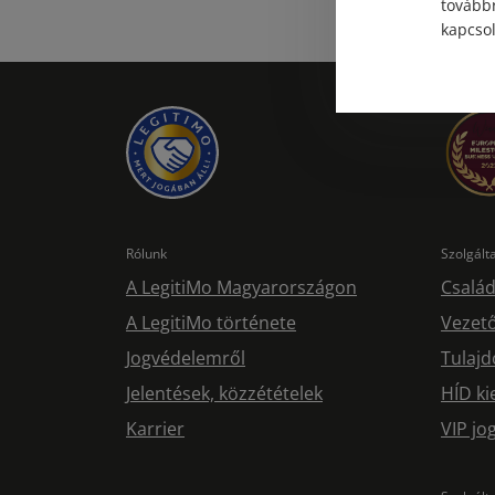
továbbr
kapcsol
Rólunk
Szolgál
A LegitiMo Magyarországon
Család
A LegitiMo története
Vezető
Jogvédelemről
Tulajd
Jelentések, közzétételek
HÍD ki
Karrier
VIP j