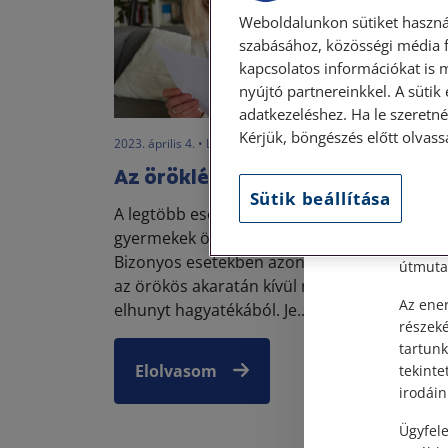
Weboldalunkon sütiket haszná
szabásához, közösségi média f
kapcsolatos információkat is 
nyújtó partnereinkkel. A sütik
Szem
adatkezeléshez. Ha le szeretné 
Kérjük, böngészés előtt olvass
2023. április 4. • LegitiMoadmin
Tisztel
Az öröklésből való kiesés esetei
Sütik beállítása
Személy
A legtöbb esetben egyértelműnek tűnik, hog
után, s
gyermekek örökölnek szüleik halála esetén.
Címünk:
Bizonyos esetekben azonban előfordul, hog
útmutat
az örökös akaratán kívül nem részesül az
Az ener
elhunyt hagyatékából. Je...
részek
tartunk
Elolvasom
tekinte
irodáin
Ügyfele