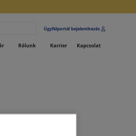
Ügyfélportál bejelentkezés
ár
Rólunk
Karrier
Kapcsolat