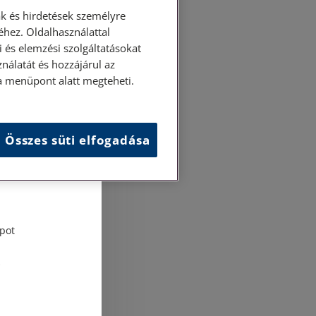
k és hirdetések személyre
hez. Oldalhasználattal
 és elemzési szolgáltatásokat
nálatát és hozzájárul az
ása menüpont alatt megteheti.
Összes süti elfogadása
és
tési
pot