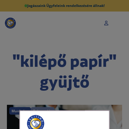
Jogászaink Ügyfeleink rendelkezésére állnak!
"kilépő papír"
gyüjtő
Munkajog
Felmondás