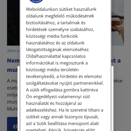
Weboldalunkon sütiket használunk
oldalunk megfelelő működésének
biztosításához, a tartalmak és
hirdetések személyre szabásához,
közösségi média funkciók
használatához és az oldalunk
látogatottságának elemzéséhez.
2024. szeptember 4. • LegitiMoadmin
Oldalhasználattal kapcsolatos
Nem kaptam meg a kilépő papírjaimat a
információkat is megosztunk a
munkaviszony végén – mit tehetek?
közösségi média területén
tevékenykedő, a hirdetési és elemzési
Személyes ügyfélfogadás
A munkaviszony bármely okból történő megszűnése
szolgáltatásokat nyújtó partnereinkkel.
esetén a Munka Törvénykönyve részletezi, hogy
A sütik elfogadása gombra kattintva
Tisztelt Ügyfeleink!
milyen kötelezettségei vannak mind a
Ön engedélyezi valamennyi süti
munkáltatónak, mind a munkavállalónak.
használatát és hozzájárul az
Személyes ügyfélszolgálatunk telefonon
Munkáltatói oldalon az egyi...
történő előzetes időpontegyeztetés után,
adatkezeléshez. Ha le szeretné tiltani a
szerdai napokon érhető el.
sütiket vagy annak bizonyos típusát,
Címünk: 1087 Budapest, Hungária körút
azt a Sütik beállítása menüpont alatt
Elolvasom
30/A. 8. emelet. Pontos megközelítési
megteheti. Kérjük, böngészés előtt