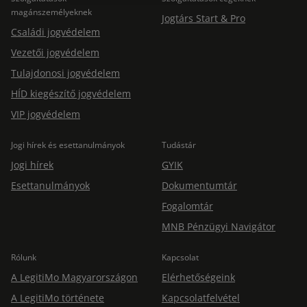
magánszemélyeknek
Jogtárs Start & Pro
Családi jogvédelem
Vezetői jogvédelem
Tulajdonosi jogvédelem
HÍD kiegészítő jogvédelem
VIP jogvédelem
Jogi hírek és esettanulmányok
Tudástár
Jogi hírek
GYIK
Esettanulmányok
Dokumentumtár
Fogalomtár
MNB Pénzügyi Navigátor
Rólunk
Kapcsolat
A LegitiMo Magyarországon
Elérhetőségeink
A LegitiMo története
Kapcsolatfelvétel