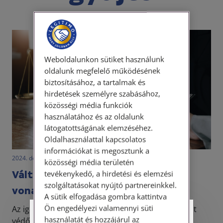
Weboldalunkon sütiket használunk
oldalunk megfelelő működésének
biztosításához, a tartalmak és
hirdetések személyre szabásához,
közösségi média funkciók
használatához és az oldalunk
látogatottságának elemzéséhez.
Oldalhasználattal kapcsolatos
információkat is megosztunk a
2024. december 3. • LegitiMoadmin
közösségi média területén
Változnak a kirendelt védőkre
tevékenykedő, a hirdetési és elemzési
szolgáltatásokat nyújtó partnereinkkel.
vonatkozó szabályok
A sütik elfogadása gombra kattintva
Ön engedélyezi valamennyi süti
Az igazságszolgáltatás alapvető eleme a kirendelt
Személyes ügyfélfogadás
használatát és hozzájárul az
védők intézménye, amely biztosítja a jogi