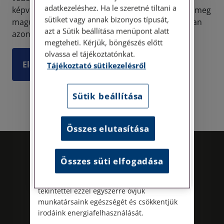
adatkezeléshez. Ha le szeretné tiltani a
képviseletet azok számára, akik nem engedhetik meg
Tisztelt Ügyfeleink!
sütiket vagy annak bizonyos típusát,
maguknak saját ügyvéd fogadását. A közelmúltban
azt a Sütik beállítása menüpont alatt
azonba...
Személyes ügyfélszolgálatunk telefonon
megteheti. Kérjük, böngészés előtt
történő előzetes időpontegyeztetés után,
olvassa el tájékoztatónkat.
szerdai napokon érhető el.
Elolvasom
Tájékoztató sütikezelésről
Címünk: 1087 Budapest, Hungária körút
30/A. 8. emelet. Pontos megközelítési
útmutatónk a Kapcsolat – Elérhetőségeink
Sütik beállítása
menüpont alatt érhető el.
Az energiatudatos és fenntartható
Összes elutasítása
működés iránti elkötelezettségünk
részeként augusztus 8-án, szombaton
irodamentes, home office munkanapot
Összes süti elfogadása
tartunk. A rendkívüli hőségre és az
energiaellátási rendszer terhelésére
tekintettel ezzel egyszerre óvjuk
munkatársaink egészségét és csökkentjük
irodáink energiafelhasználását.