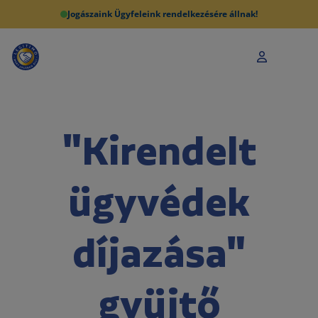
Jogászaink Ügyfeleink rendelkezésére állnak!
"Kirendelt
ügyvédek
díjazása"
gyüjtő