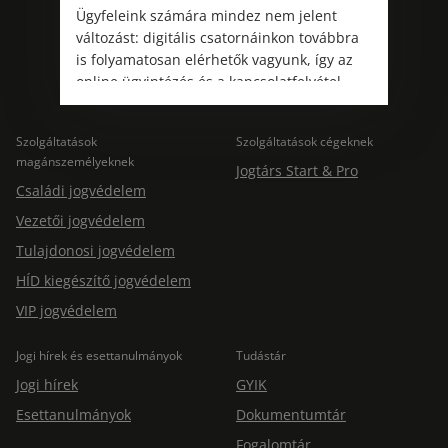
Kövess minket!
Ügyfeleink számára mindez nem jelent
változást: digitális csatornáinkon továbbra
is folyamatosan elérhetők vagyunk, így az
online ügyintézés és a kapcsolatfelvétel
változatlanul biztosított.
Szolgáltatások
Szolgáltatások cégeknek
magánszemélyeknek
Jogtárs Start & Pro
Családi jogvédelem
Vezetői jogvédelem
Tulajdonosi jogvédelem
HÍD kiegészítő jogvédelem
VIP jogvédelem
Jogi hírek és esettanulmányok
Tudástár
Jogi hírek
GYIK
Esettanulmányok
Dokumentumtár
Fogalomtár