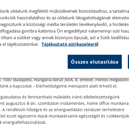
lunk oldalunk megfelelő működésének biztosításához, a tartalma
unkciók használatához és az oldalunk látogatottságának elemzésé
megosztunk a közösségi média területén tevékenykedő, a hirdetési
 elfogadása gombra kattintva Ön engedélyezi valamennyi süti hasz
tiltani a sütiket vagy annak bizonyos típusát, azt a Sütik beállít
élyes ügyfélfogadás
a el tájékoztatónkat.
Tájékoztató sütikezelésről
ő
t Ügyfeleink!
Összes elutasítása
es ügyfélszolgálatunk telefonon történő előzetes időpontegyeztet
ai
zerdai napokon érhető el.
 1087 Budapest, Hungária körút 30/A. 8. emelet. Pontos megközelí
ónk a Kapcsolat – Elérhetőségeink menüpont alatt érhető el.
giatudatos és fenntartható működés iránti elkötelezettségünk
ént augusztus 8-án, szombaton irodamentes, home office munkana
. A rendkívüli hőségre és az energiaellátási rendszer terhelésére
ttel ezzel egyszerre óvjuk munkatársaink egészségét és csökkentjük
k energiafelhasználását.