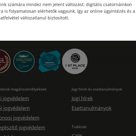
ink számára mindez nem jelent változást: digitális csatornáinkon
a is folyamatosan elérhetők vagyunk, így az online ügyintézés és a
atfelvétel változatlanul biztosított.
tatások magánszemélyeknek
Jogi hírek és esettanulmányok
i jogvédelem
Jogi hírek
i jogvédelem
Esettanulmányok
onosi jogvédelem
egészítő jogvédelem
Tudástár
GYIK