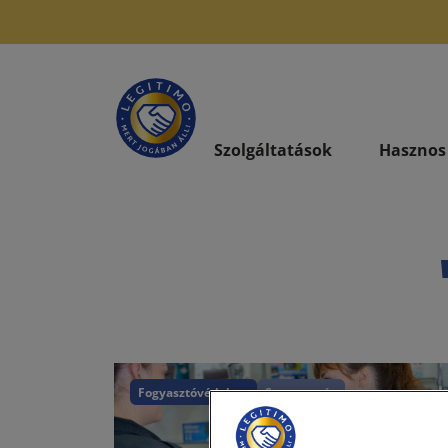
Szolgáltatások
Hasznos
Fogyasztóvédelem
Szavatosság