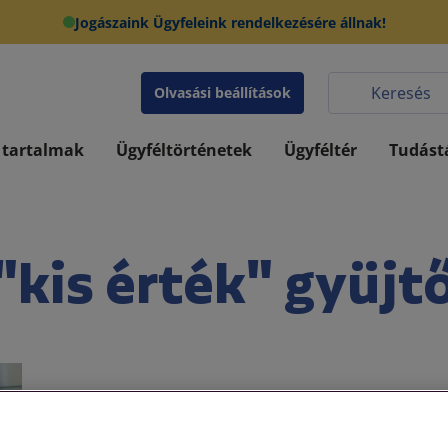
Jogászaink Ügyfeleink rendelkezésére állnak!
Olvasási beállítások
 tartalmak
Ügyféltörténetek
Ügyféltér
Tudást
"kis érték" gyüjt