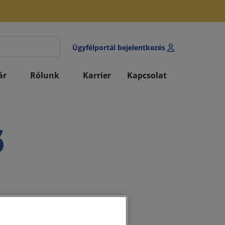
Ügyfélportál bejelentkezés
ár
Rólunk
Karrier
Kapcsolat
ő