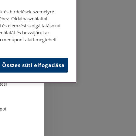
k és hirdetések személyre
hez. Oldalhasználattal
 és elemzési szolgáltatásokat
nálatát és hozzájárul az
ása menüpont alatt megteheti.
Összes süti elfogadása
és
tési
pot