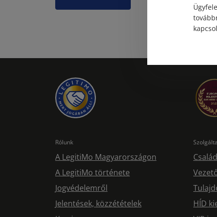
Ügyfele
továbbr
kapcsol
Rólunk
Szolgál
A LegitiMo Magyarországon
Család
A LegitiMo története
Vezető
Jogvédelemről
Tulajd
Jelentések, közzétételek
HÍD ki