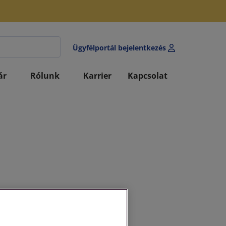
Ügyfélportál bejelentkezés
ár
Rólunk
Karrier
Kapcsolat