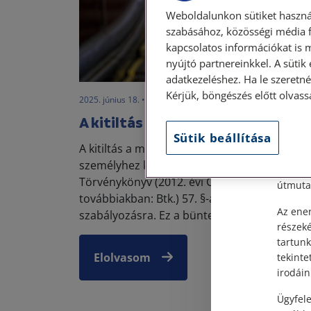
Weboldalunkon sütiket haszná
szabásához, közösségi média f
kapcsolatos információkat is 
nyújtó partnereinkkel. A sütik
Szem
adatkezeléshez. Ha le szeretné 
Kérjük, böngészés előtt olvass
2025. június 18. • dr. Papp Orsolya
Tisztel
A kitiltás
Sütik beállítása
Személy
A kitiltás a magyar büntetőjog egyik speciális
után, s
személyhez kötött szankciója, amely a Bünt
Címünk:
Törvénykönyv (2012. évi C. törvény,
útmutat
továbbiakban: Btk.) 57. §-ában került
Az ener
szabályozásra. Ez a büntetés ...
részek
tartunk
Elolvasom
tekinte
irodáin
Ügyfele