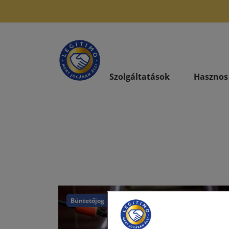
Szolgáltatások
Hasznos
Büntetőjog