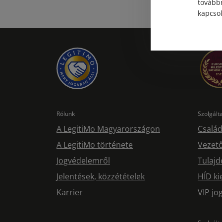
továbbr
kapcsol
Rólunk
Szolgál
A LegitiMo Magyarországon
Család
A LegitiMo története
Vezető
Jogvédelemről
Tulajd
Jelentések, közzétételek
HÍD ki
Karrier
VIP j