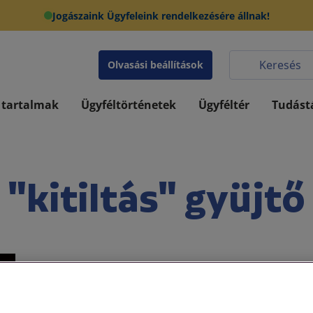
Jogászaink Ügyfeleink rendelkezésére állnak!
Olvasási beállítások
 tartalmak
Ügyféltörténetek
Ügyféltér
Tudást
"kitiltás" gyüjtő