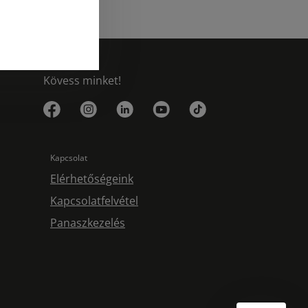
Kövess minket!
Kapcsolat
Elérhetőségeink
Kapcsolatfelvétel
Panaszkezelés