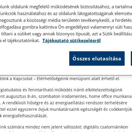
lunk oldalunk megfelelő működésének biztosításához, a tartalma
unkciók használatához és az oldalunk látogatottságának elemzésé
megosztunk a közösségi média területén tevékenykedő, a hirdetési
 elfogadása gombra kattintva Ön engedélyezi valamennyi süti hasz
élyes ügyfélfogadás
tiltani a sütiket vagy annak bizonyos típusát, azt a Sütik beállít
a el tájékoztatónkat.
Tájékoztató sütikezelésről
t Ügyfeleink!
Összes elutasítása
es ügyfélszolgálatunk telefonon történő előzetes időpontegyeztet
,
zerdai napokon érhető el.
ető
 1087 Budapest, Hungária körút 30/A. 8. emelet. Pontos megközelí
ónk a Kapcsolat – Elérhetőségeink menüpont alatt érhető el.
giatudatos és fenntartható működés iránti elkötelezettségünk
ént augusztus 8-án, szombaton irodamentes, home office munkana
. A rendkívüli hőségre és az energiaellátási rendszer terhelésére
ttel ezzel egyszerre óvjuk munkatársaink egészségét és csökkentjük
k energiafelhasználását.
ink számára mindez nem jelent változást: digitális csatornáinkon