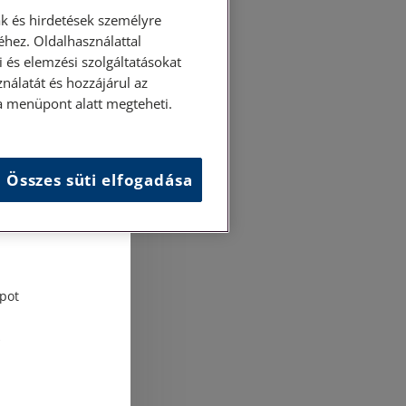
k és hirdetések személyre
hez. Oldalhasználattal
 és elemzési szolgáltatásokat
nálatát és hozzájárul az
ása menüpont alatt megteheti.
Összes süti elfogadása
és
tési
pot