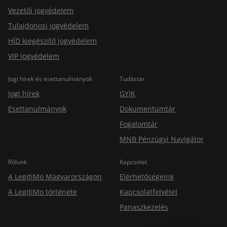
Vezetői jogvédelem
Tulajdonosi jogvédelem
HÍD kiegészítő jogvédelem
VIP jogvédelem
Jogi hírek és esettanulmányok
Tudástár
Jogi hírek
GYIK
Esettanulmányok
Dokumentumtár
Fogalomtár
MNB Pénzügyi Navigátor
Rólunk
Kapcsolat
A LegitiMo Magyarországon
Elérhetőségeink
A LegitiMo története
Kapcsolatfelvétel
Panaszkezelés