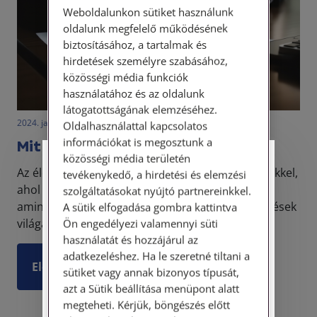
Weboldalunkon sütiket használunk
oldalunk megfelelő működésének
biztosításához, a tartalmak és
hirdetések személyre szabásához,
közösségi média funkciók
használatához és az oldalunk
látogatottságának elemzéséhez.
2024. január 20. • LegitiMoadmin
Oldalhasználattal kapcsolatos
információkat is megosztunk a
Mit jelent a színlelt szerződés
közösségi média területén
Személyes ügyfélfogadás
Az élet során gyakran találkozunk olyan helyzetekkel,
tevékenykedő, a hirdetési és elemzési
ahol a látszatok ellenére nem minden az, mint
szolgáltatásokat nyújtó partnereinkkel.
Tisztelt Ügyfeleink!
aminek látszik. Ez az igazság érvényes a szerződések
A sütik elfogadása gombra kattintva
világában is, ahol a felek őszinte és kölcsö...
Ön engedélyezi valamennyi süti
Személyes ügyfélszolgálatunk telefonon
használatát és hozzájárul az
történő előzetes időpontegyeztetés után,
adatkezeléshez. Ha le szeretné tiltani a
szerdai napokon érhető el.
Elolvasom
sütiket vagy annak bizonyos típusát,
Címünk: 1087 Budapest, Hungária körút
azt a Sütik beállítása menüpont alatt
30/A. 8. emelet. Pontos megközelítési
megteheti. Kérjük, böngészés előtt
útmutatónk a Kapcsolat – Elérhetőségeink