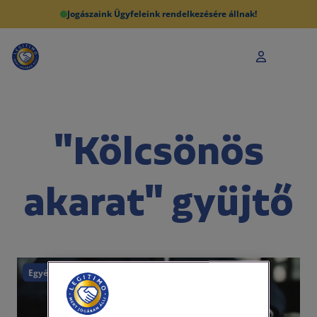
Jogászaink Ügyfeleink rendelkezésére állnak!
"Kölcsönös
akarat" gyüjtő
Egyéb